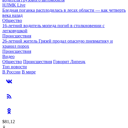
НЛМК Live
Бледная поганка расплодилась в лесах области — как четверть
века назад
Общество
16-летний водитель мопеда погиб в столкновении с
легковушкой
Происшествия
26-летний житель Грязей продал опасную пневматику и
хранил порох
Происшествия
Видео
Общество
Происшествия
Говорит Липецк
Топ новости
В России
В мире
$81,12