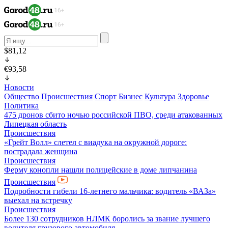
$81,12
€93,58
Новости
Общество
Происшествия
Спорт
Бизнес
Культура
Здоровье
Политика
475 дронов сбито ночью российской ПВО, среди атакованных
Липецкая область
Происшествия
«Грейт Волл» слетел с виадука на окружной дороге:
пострадала женщина
Происшествия
Ферму конопли нашли полицейские в доме липчанина
Происшествия
Подробности гибели 16-летнего мальчика: водитель «ВАЗа»
выехал на встречку
Происшествия
Более 130 сотрудников НЛМК боролись за звание лучшего
водителя грузового автомобиля