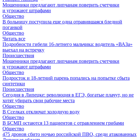
Мошенники предлагают липчанам поверить счетчики
и угрожают штрафами
Общество
В больницу поступила еще одна отравившаяся бледной
поганкой
Общество
Читать все
Подробности гибели 16-летнего мальчика: водитель «ВАЗа»
выехал на встречку
Происшествия
Мошенники предлагают липчанам поверить счетчики
и угрожают штрафами
Общество
Подросток и 18-летний парень попались на попытке сбыта
синтетики
Происшествия
Сегодня в Липецке: революция в ЕГЭ, богатые плачут, но не
хотят убирать свои рабочие места
Общество
В Сселках отключат холодную воду
Общество
В БСМП остаются 13 пациентов с отравлением грибами
Общество
475 дронов сбито ночью российской ПВО, среди атакованных
Липецкая область