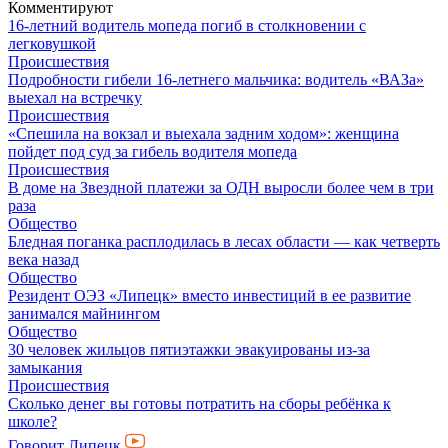
Комментируют
16-летний водитель мопеда погиб в столкновении с
легковушкой
Происшествия
Подробности гибели 16-летнего мальчика: водитель «ВАЗа»
выехал на встречку
Происшествия
«Спешила на вокзал и выехала задним ходом»: женщина
пойдет под суд за гибель водителя мопеда
Происшествия
В доме на Звездной платежи за ОДН выросли более чем в три
раза
Общество
Бледная поганка расплодилась в лесах области — как четверть
века назад
Общество
Резидент ОЭЗ «Липецк» вместо инвестиций в ее развитие
занимался майнингом
Общество
30 человек жильцов пятиэтажки эвакуированы из-за
замыкания
Происшествия
Сколько денег вы готовы потратить на сборы ребёнка к
школе?
Говорит Липецк