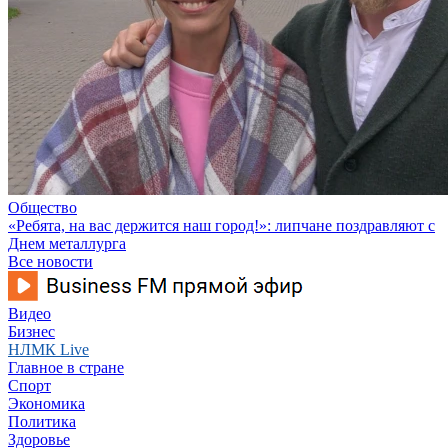
Общество
«Ребята, на вас держится наш город!»: липчане поздравляют с
Днем металлурга
Все новости
Видео
Бизнес
НЛМК Live
Главное в стране
Спорт
Экономика
Политика
Здоровье