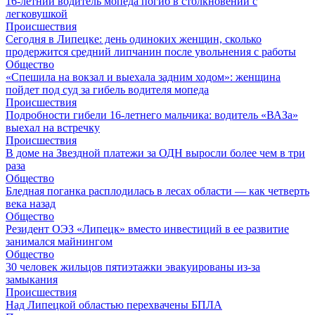
16-летний водитель мопеда погиб в столкновении с
легковушкой
Происшествия
Сегодня в Липецке: день одиноких женщин, сколько
продержится средний липчанин после увольнения с работы
Общество
«Спешила на вокзал и выехала задним ходом»: женщина
пойдет под суд за гибель водителя мопеда
Происшествия
Подробности гибели 16-летнего мальчика: водитель «ВАЗа»
выехал на встречку
Происшествия
В доме на Звездной платежи за ОДН выросли более чем в три
раза
Общество
Бледная поганка расплодилась в лесах области — как четверть
века назад
Общество
Резидент ОЭЗ «Липецк» вместо инвестиций в ее развитие
занимался майнингом
Общество
30 человек жильцов пятиэтажки эвакуированы из-за
замыкания
Происшествия
Над Липецкой областью перехвачены БПЛА