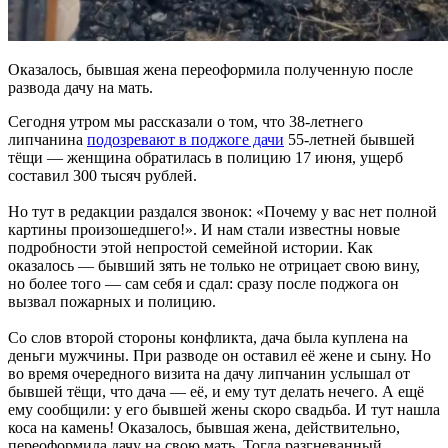
Оказалось, бывшая жена переоформила полученную после
развода дачу на мать.
Сегодня утром мы рассказали о том, что 38-летнего
липчанина
подозревают в поджоге дачи
55-летней бывшей
тёщи — женщина обратилась в полицию 17 июня, ущерб
составил 300 тысяч рублей.
Но тут в редакции раздался звонок: «Почему у вас нет полной
картины произошедшего!». И нам стали известны новые
подробности этой непростой семейной истории. Как
оказалось — бывший зять не только не отрицает свою вину,
но более того — сам себя и сдал: сразу после поджога он
вызвал пожарных и полицию.
Со слов второй стороны конфликта, дача была куплена на
деньги мужчины. При разводе он оставил её жене и сыну. Но
во время очередного визита на дачу липчанин услышал от
бывшей тёщи, что дача — её, и ему тут делать нечего. А ещё
ему сообщили: у его бывшей жены скоро свадьба. И тут нашла
коса на камень! Оказалось, бывшая жена, действительно,
переоформила дачу на свою мать. Тогда разгневанный