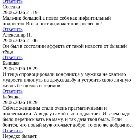
Ответить
Соседка
29.06.2026 21:19
Мальчик большой,а повел себя как инфантильный
подросток.Вот и посиди,может,повзрослеешь!
Ответить
Александр Н.
29.06.2026 21:06
Он был в состоянии аффекта от такой новости от бывшей
тёщи.
Ответить
Бывшая
29.06.2026 18:29
И теща спровоцировали конфликт,а у мужика не хватило
мудрости плюнуть на дачу,свадьбу и устроить свою личную
жизнь без домов и теремов.
Ответить
Бабушка
29.06.2026 18:29
Сейчас женщины стали очень прагматичными и
подленькими. А ведь у самой сын подрастает. И зачем надо
было переписывать на маму, и так дача твоя была. Если
боится, что новый муж отожмет добро, то оно же добрачное.
Ответить
Нередко бывает,