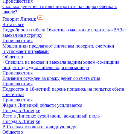
Происшествия
Сколько денег вы готовы потратить на сборы ребёнка к
школе?
Говорит Липецк
Читать все
Подробности гибели 16-летнего мальчика: водитель «ВАЗа»
выехал на встречку
Происшествия
Мошенники предлагают липчанам поверить счетчики
и угрожают штрафами
Общество
«Спешила на вокзал и выехала задним ходом»: женщина
пойдет под суд за гибель водителя мопеда
Происшествия
Ельчанин осужден за кражу денег со счета отца
Происшествия
Подросток и 18-летний парень попались на попытке сбыта
синтетики
Происшествия
Жара в Липецкой области усиливается
Погода в Липецке
Лето в Липецке: сухой июнь, дождливый июль
Погода в Липецке
В Сселках отключат холодную воду
Общество