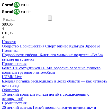
$80,06
€91,95
Новости
Общество
Происшествия
Спорт
Бизнес
Культура
Здоровье
Политика
Подробности гибели 16-летнего мальчика: водитель «ВАЗа»
выехал на встречку
Происшествия
Более 130 сотрудников НЛМК боролись за звание лучшего
водителя грузового автомобиля
НЛМК Live
Бледная поганка расплодилась в лесах области — как четверть
века назад
Общество
16-летний водитель мопеда погиб в столкновении с
легковушкой
Происшествия
26-летний житель Грязей продал опасную пневматику и