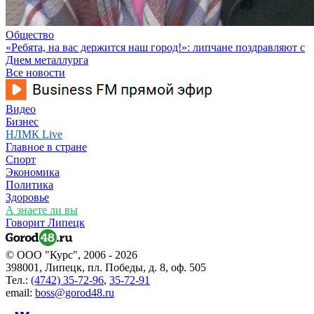
Общество
«Ребята, на вас держится наш город!»: липчане поздравляют с
Днем металлурга
Все новости
Видео
Бизнес
НЛМК Live
Главное в стране
Спорт
Экономика
Политика
Здоровье
А знаете ли вы
Говорит Липецк
© ООО "Курс", 2006 - 2026
398001, Липецк, пл. Победы, д. 8, оф. 505
Тел.:
(4742) 35-72-96
,
35-72-91
email:
boss@gorod48.ru