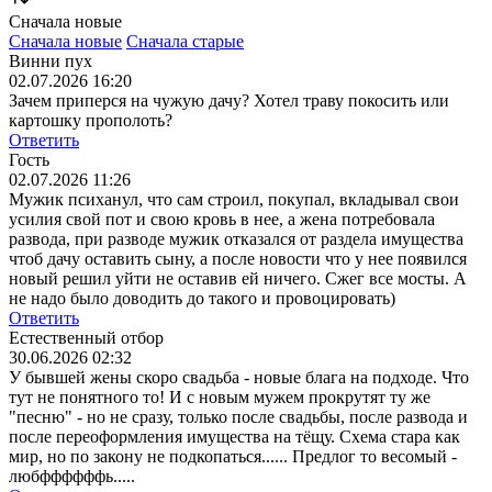
Сначала новые
Сначала новые
Сначала старые
Винни пух
02.07.2026 16:20
Зачем приперся на чужую дачу? Хотел траву покосить или
картошку прополоть?
Ответить
Гость
02.07.2026 11:26
Мужик психанул, что сам строил, покупал, вкладывал свои
усилия свой пот и свою кровь в нее, а жена потребовала
развода, при разводе мужик отказался от раздела имущества
чтоб дачу оставить сыну, а после новости что у нее появился
новый решил уйти не оставив ей ничего. Сжег все мосты. А
не надо было доводить до такого и провоцировать)
Ответить
Естественный отбор
30.06.2026 02:32
У бывшей жены скоро свадьба - новые блага на подходе. Что
тут не понятного то! И с новым мужем прокрутят ту же
"песню" - но не сразу, только после свадьбы, после развода и
после переоформления имущества на тёщу. Схема стара как
мир, но по закону не подкопаться...... Предлог то весомый -
любффффффь.....