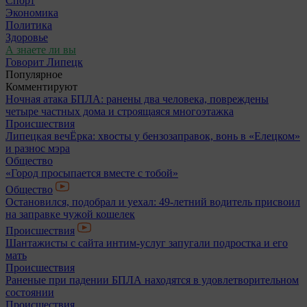
Спорт
Экономика
Политика
Здоровье
А знаете ли вы
Говорит Липецк
Популярное
Комментируют
Ночная атака БПЛА: ранены два человека, повреждены
четыре частных дома и строящаяся многоэтажка
Происшествия
Липецкая вечЁрка: хвосты у бензозаправок, вонь в «Елецком»
и разнос мэра
Общество
«Город просыпается вместе с тобой»
Общество
Остановился, подобрал и уехал: 49-летний водитель присвоил
на заправке чужой кошелек
Происшествия
Шантажисты с сайта интим-услуг запугали подростка и его
мать
Происшествия
Раненые при падении БПЛА находятся в удовлетворительном
состоянии
Происшествия