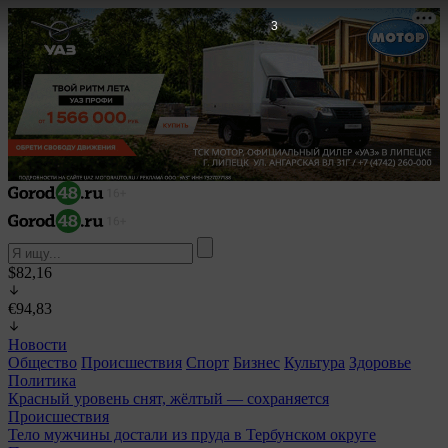
2
$82,16
€94,83
Новости
Общество
Происшествия
Спорт
Бизнес
Культура
Здоровье
Политика
Красный уровень снят, жёлтый — сохраняется
Происшествия
Тело мужчины достали из пруда в Тербунском округе