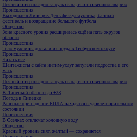
Пьяный отец посадил за руль сына, и тот совершил аварию
Происшествия
Выходные в Липецке: День физкультурника, банный
фестиваль и возвращение большого футбола
Общество
Зона красного уровня расширилась ещё на пять округов
области
Происшествия
Тело мужчины достали из пруда в Тербунском округе
Происшествия
Читать все
Шантажисты с сайта интим-услуг запугали подростка и его
мать
Происшествия
Пьяный отец посадил за руль сына, и тот совершил аварию
Происшествия
В Липецкой области до +28
Погода в Липецке
Раненые при падении БПЛА находятся в удовлетворительном
состоянии
Происшествия
В Сселках отключат холодную воду
Общество
Красный уровень снят, жёлтый — сохраняется
Происшествия