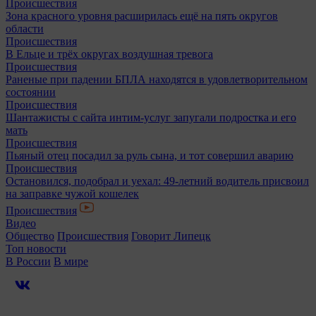
Происшествия
Зона красного уровня расширилась ещё на пять округов
области
Происшествия
В Ельце и трёх округах воздушная тревога
Происшествия
Раненые при падении БПЛА находятся в удовлетворительном
состоянии
Происшествия
Шантажисты с сайта интим-услуг запугали подростка и его
мать
Происшествия
Пьяный отец посадил за руль сына, и тот совершил аварию
Происшествия
Остановился, подобрал и уехал: 49-летний водитель присвоил
на заправке чужой кошелек
Происшествия
Видео
Общество
Происшествия
Говорит Липецк
Топ новости
В России
В мире