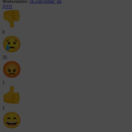
Фото/видео:
vk.com/gibdd_66
ДТП
0
35
1
1