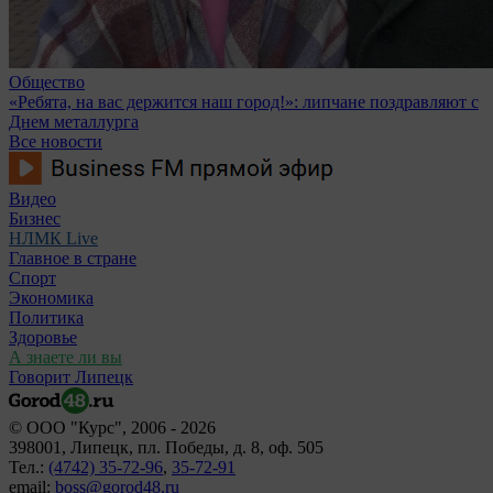
Общество
«Ребята, на вас держится наш город!»: липчане поздравляют с
Днем металлурга
Все новости
Видео
Бизнес
НЛМК Live
Главное в стране
Спорт
Экономика
Политика
Здоровье
А знаете ли вы
Говорит Липецк
© ООО "Курс", 2006 - 2026
398001, Липецк, пл. Победы, д. 8, оф. 505
Тел.:
(4742) 35-72-96
,
35-72-91
email:
boss@gorod48.ru