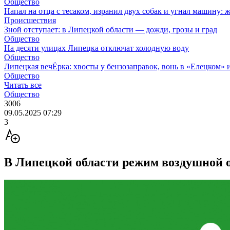
Общество
Напал на отца с тесаком, изранил двух собак и угнал машину: 
Происшествия
Зной отступает: в Липецкой области — дожди, грозы и град
Общество
На десяти улицах Липецка отключат холодную воду
Общество
Липецкая вечЁрка: хвосты у бензозаправок, вонь в «Елецком» и
Общество
Читать все
Общество
3006
09.05.2025 07:29
3
В Липецкой области режим воздушной о