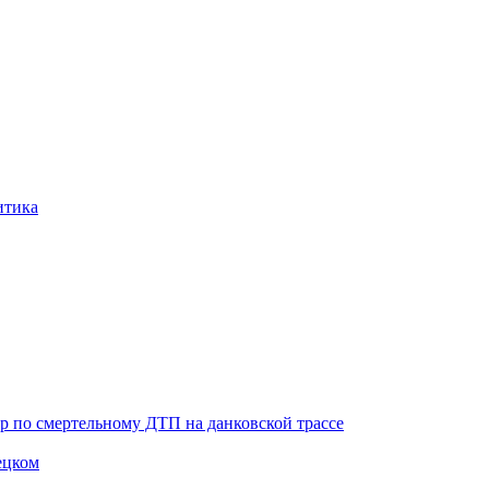
итика
ор по смертельному ДТП на данковской трассе
ецком