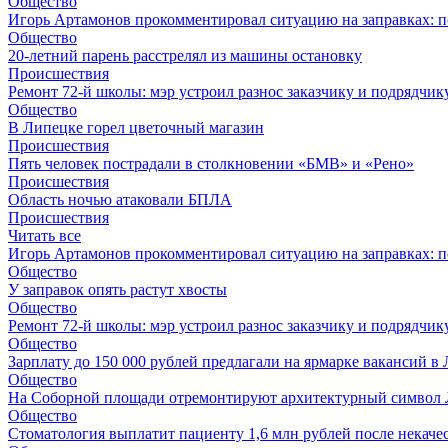
Общество
Игорь Артамонов прокомментировал ситуацию на заправках: по
Общество
20-летний парень расстрелял из машины остановку
Происшествия
Ремонт 72‑й школы: мэр устроил разнос заказчику и подрядчик
Общество
В Липецке горел цветочный магазин
Происшествия
Пять человек пострадали в столкновении «БМВ» и «Рено»
Происшествия
Область ночью атаковали БПЛА
Происшествия
Читать все
Игорь Артамонов прокомментировал ситуацию на заправках: по
Общество
У заправок опять растут хвосты
Общество
Ремонт 72‑й школы: мэр устроил разнос заказчику и подрядчик
Общество
Зарплату до 150 000 рублей предлагали на ярмарке вакансий в
Общество
На Соборной площади отремонтируют архитектурный символ
Общество
Стоматология выплатит пациенту 1,6 млн рублей после некач