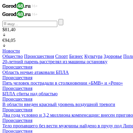
$81,40
€94,05
Новости
Общество
Происшествия
Спорт
Бизнес
Культура
Здоровье
Пол
20-летний парень расстрелял из машины остановку
Происшествия
Область ночью атаковали БПЛА
Происшествия
Пять человек пострадали в столкновении «БМВ» и «Рено»
Происшествия
БПЛА сбиты над областью
Происшествия
В области введен красный уровень воздушной тревоги
Происшествия
Два года условно и 3,2 миллиона компенсации: внесен пригов
Происшествия
Тело пропавшего без вести мужчины найдено в пруду под Лип
Происшествия