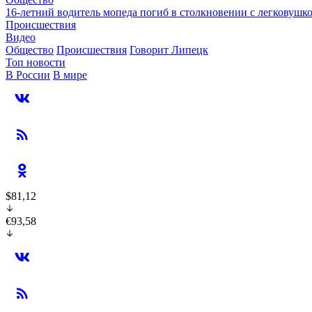
16-летний водитель мопеда погиб в столкновении с легковушк
Происшествия
Видео
Общество
Происшествия
Говорит Липецк
Топ новости
В России
В мире
$81,12
€93,58