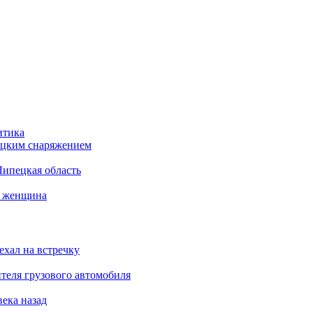
итика
бацким снаряжением
Липецкая область
а женщина
ехал на встречку
теля грузового автомобиля
века назад