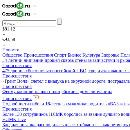
$81,12
€93,58
Новости
Общество
Происшествия
Спорт
Бизнес
Культура
Здоровье
Пол
34-летний липчанин прошел сквозь стены за запчастями и ры
Происшествия
475 дронов сбито ночью российской ПВО, среди атакованных 
Происшествия
«Грейт Волл» слетел с виадука на окружной дороге: пострадал
Происшествия
Ферму конопли нашли полицейские в доме липчанина
Происшествия
Подробности гибели 16-летнего мальчика: водитель «ВАЗа» вы
Происшествия
Более 130 сотрудников НЛМК боролись за звание лучшего води
НЛМК Live
Бледная поганка расплодилась в лесах области — как четверть 
Общество