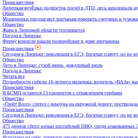
Происшествия
Липецкая вечЁрка: подросток погиб в ДТП, леса заполонили яд
Общество
Мошенники предлагают липчанам поверить счетчики и угрож
Общество
Жара в Липецкой области усиливается
Погода в Липецке
Ферму конопли нашли полицейские в доме липчанина
Происшествия
Сегодня в Липецке: революция в ЕГЭ, богатые плачут, но не хо
Общество
Лето в Липецке: сухой июнь, дождливый июль
Погода в Липецке
Читать все
Подробности гибели 16-летнего мальчика: водитель «ВАЗа» вы
Происшествия
В БСМП остаются 13 пациентов с отравлением грибами
Общество
«Грейт Волл» слетел с виадука на окружной дороге: пострадал
Происшествия
Сегодня в Липецке: революция в ЕГЭ, богатые плачут, но не хо
Общество
475 дронов сбито ночью российской ПВО, среди атакованных 
Происшествия
Испытано на себе: директор школы протестировал скалодром н