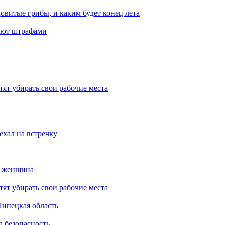
овитые грибы, и каким будет конец лета
ают штрафами
тят убирать свои рабочие места
ехал на встречку
а женщина
тят убирать свои рабочие места
Липецкая область
а безопасность