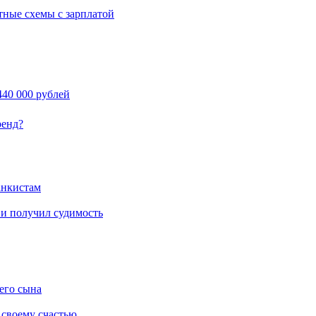
тные схемы с зарплатой
40 000 рублей
ренд?
анкистам
 и получил судимость
его сына
 своему счастью