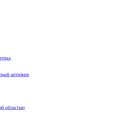
итика
асный антижир
ой областью