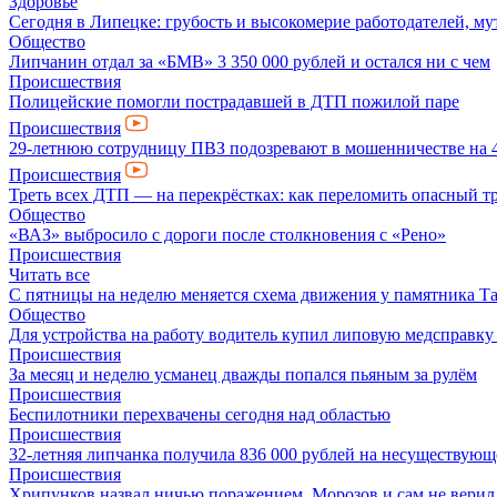
Здоровье
Сегодня в Липецке: грубость и высокомерие работодателей, му
Общество
Липчанин отдал за «БМВ» 3 350 000 рублей и остался ни с чем
Происшествия
Полицейские помогли пострадавшей в ДТП пожилой паре
Происшествия
29-летнюю сотрудницу ПВЗ подозревают в мошенничестве на 4
Происшествия
Треть всех ДТП — на перекрёстках: как переломить опасный т
Общество
«ВАЗ» выбросило с дороги после столкновения с «Рено»
Происшествия
Читать все
С пятницы на неделю меняется схема движения у памятника Т
Общество
Для устройства на работу водитель купил липовую медсправку
Происшествия
За месяц и неделю усманец дважды попался пьяным за рулём
Происшествия
Беспилотники перехвачены сегодня над областью
Происшествия
32-летняя липчанка получила 836 000 рублей на несуществующ
Происшествия
Хрипунков назвал ничью поражением, Морозов и сам не верил