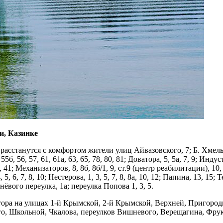
и, Казинке
сстанутся с комфортом жители улиц Айвазовского, 7; Б. Хмельницког
55б, 56, 57, 61, 61а, 63, 65, 78, 80, 81; Доватора, 5, 5а, 7, 9; Индустр
, 41; Механизаторов, 8, 8б, 8б/1, 9, ст.9 (центр реабилитации), 10, 10
 4, 5, 6, 7, 8, 10; Нестерова, 1, 3, 5, 7, 8, 8а, 10, 12; Папина, 13, 
Вишнёвого переулка, 1а; переулка Попова 1, 3, 5.
тора на улицах 1-й Крымской, 2-й Крымской, Верхней, Пригород
го, Школьной, Чкалова, переулков Вишневого, Верещагина, Фрук