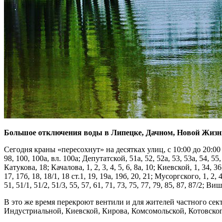
Большое отключения воды в Липецке, Дачном, Новой Жизн
Сегодня краны «пересохнут» на десятках улиц, с 10:00 до 20:00 ра
98, 100, 100а, вл. 100а; Депутатской, 51а, 52, 52а, 53, 53а, 54, 55, 
Катукова, 18; Качалова, 1, 2, 3, 4, 5, 6, 8а, 10; Киевской, 1, 34, 36
17, 17б, 18, 18/1, 18 ст.1, 19, 19а, 19б, 20, 21; Мусоргского, 1, 2,
51, 51/1, 51/2, 51/3, 55, 57, 61, 71, 73, 75, 77, 79, 85, 87, 87/2; 
В это же время перекроют вентили и для жителей частного сек
Индустриальной, Киевской, Кирова, Комсомольской, Котовско