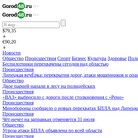
$79,35
€90,20
Новости
Общество
Происшествия
Спорт
Бизнес
Культура
Здоровье
Пол
Беспилотники перехвачены сегодня над областью
Происшествия
Липецкая вечЁрка: перекрытия дорог, атаки мошенников и оп
Общество
Двое парней напали в лесу на полицейских
Происшествия
«ВАЗ» выбросило с дороги после столкновения с «Рено»
Происшествия
Минобороны сообщило о новых перехватах БПЛА над Липецк
Происшествия
Чёт-нечет на заправках отменяется 31 июля
Общество
Угроза атаки БПЛА объявлена по всей области
Происшествия