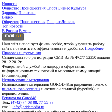
Новости
Общество
Происшествия
Спорт
Бизнес
Культура
Здоровье
Политика
Видео
Общество
Происшествия
Говорит Липецк
Топ новости
В России
В мире
Наш сайт использует файлы cookie, чтобы улучшить работу
сайта, повысить его эффективность и удобство.
Подробнее.
Правовая информация
Свидетельство о регистрации СМИ Эл № ФС77-52350 выдано
28.12.2012г.
Федеральной службой по надзору в сфере связи,
информационных технологий и массовых коммуникаций
(Роскомнадзор)
Использование материалов
Использование материалов GOROD48.ru разрешено только с
письменного согласия
и активной ссылкой (hyperlink) на
первоисточник.
Реклама на Gorod48
Тел.:
(4742) 74-08-08,
77-55-88
email:
info@pridemedia.ru
Используя данный сайт, вы даёте согласие на обработку