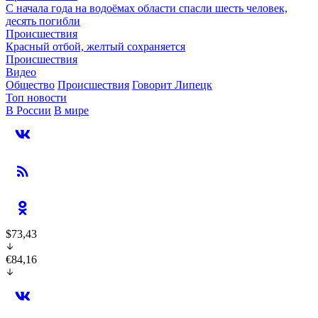
С начала года на водоёмах области спасли шесть человек,
десять погибли
Происшествия
Красный отбой, желтый сохраняется
Происшествия
Видео
Общество
Происшествия
Говорит Липецк
Топ новости
В России
В мире
$73,43
€84,16