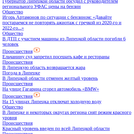
Губернатор Липецкой области обсудил с руководителем
регионального УФАС цены на бензин
Общество
Игорь Артамонов по ситуации с бензином: «Давайте
постараемся не повторять ажиотаж с гречкой из 2020-го и
2022-го...»
Общество
В ДТП с участием машины из Липецкой области погибли 6
человек
Происшествия
Ельчанину суд запретил посещать кафе и рестораны
Происшествия
В Липецкую область возвращается жара
Погода в Липецке
В Липецкой области отменен желтый уровень
Происшествия
На улице Гагарина сгорел автомобиль «BMW»
Происшествия
На 15 улицах Липецка отключат холодную воду
Общество
В Липецке и некоторых округах региона снят режим красного
уровня
Происшествия
Красный уровень введен по всей Липецкой области
Происшествия