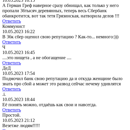
10.05.2023 16:15
А Герман Греф наверное сразу обнищал, как только у него
пропали 36тысяч деревянных, теперь весь Сбербанк
обанкротится, вот так тетя Грязинская, натворила делов !!!
Ответить
Коммунист
10.05.2023 16:22
В 36к сбер оценил свою репутацию ? Как-то... немного:)))
Ответить
Ч
10.05.2023 16:45
....это нищета , а не обогащение ....
Ответить
ДеД
10.05.2023 17:54
Подмочил банк свою репутацию да и откуда женщине было
знать про сбой а может это развод сейчас нечему удивлятся
Ответить
.i.
10.05.2023 18:44
Её понять можно, отдаёшь как свои и навсегда.
Ответить
Простой.
10.05.2023 21:12
Везетже людям!!!!!