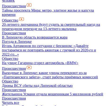
человек
Происшествия
Тайны проспекта Мира: метро, элитное жилье и капсула
времени
Общество
20-летнего липчанина будут судить за смертельный наезд на
пешеходном переходе на 13-летнего мальчика
Происшествия
В Липецкую область возвращается жара
Погода в Липецке
Игорь Артамонов по ситуации с бензином: «Давайте
постараемся не повторять ажиотаж с гречкой из 2020-го и
2022-го...»
Общество
На улице Гагарина сгорел автомобиль «BMW»
Происшествия
Выходные в Липецке: какие улицы перекроют из-за
«Партизанского забега», старт работы приёмных комиссий
Общество
Дроны ВСУ сбиты над Липецкой областью
Происшествия
Жительница Усмани отдала мошенникам 5 миллионов рублей
Происшествия
Читать все