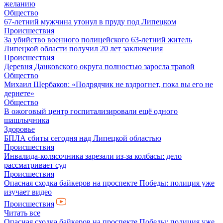
желанию
Общество
67-летний мужчина утонул в пруду под Липецком
Происшествия
За убийство военного полицейского 63-летний житель
Липецкой области получил 20 лет заключения
Происшествия
Деревня Данковского округа полностью заросла травой
Общество
Михаил Щербаков: «Подрядчик не вздрогнет, пока вы его не
дернете»
Общество
В ожоговый центр госпитализировали ещё одного
шашлычника
Здоровье
БПЛА сбиты сегодня над Липецкой областью
Происшествия
Инвалида-колясочника зарезали из-за колбасы: дело
рассматривает суд
Происшествия
Опасная сходка байкеров на проспекте Победы: полиция уже
изучает видео
Происшествия
Читать все
Опасная сходка байкеров на проспекте Победы: полиция уже