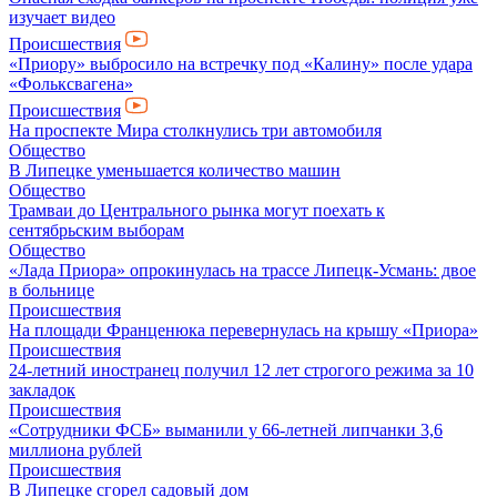
изучает видео
Происшествия
«Приору» выбросило на встречку под «Калину» после удара
«Фольксвагена»
Происшествия
На проспекте Мира столкнулись три автомобиля
Общество
В Липецке уменьшается количество машин
Общество
Трамваи до Центрального рынка могут поехать к
сентябрьским выборам
Общество
«Лада Приора» опрокинулась на трассе Липецк-Усмань: двое
в больнице
Происшествия
На площади Франценюка перевернулась на крышу «Приора»
Происшествия
24-летний иностранец получил 12 лет строгого режима за 10
закладок
Происшествия
«Сотрудники ФСБ» выманили у 66-летней липчанки 3,6
миллиона рублей
Происшествия
В Липецке сгорел садовый дом