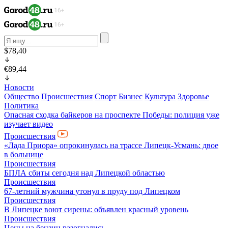
$78,40
€89,44
Новости
Общество
Происшествия
Спорт
Бизнес
Культура
Здоровье
Политика
Опасная сходка байкеров на проспекте Победы: полиция уже
изучает видео
Происшествия
«Лада Приора» опрокинулась на трассе Липецк-Усмань: двое
в больнице
Происшествия
БПЛА сбиты сегодня над Липецкой областью
Происшествия
67-летний мужчина утонул в пруду под Липецком
Происшествия
В Липецке воют сирены: объявлен красный уровень
Происшествия
Цены на бензин разогнались