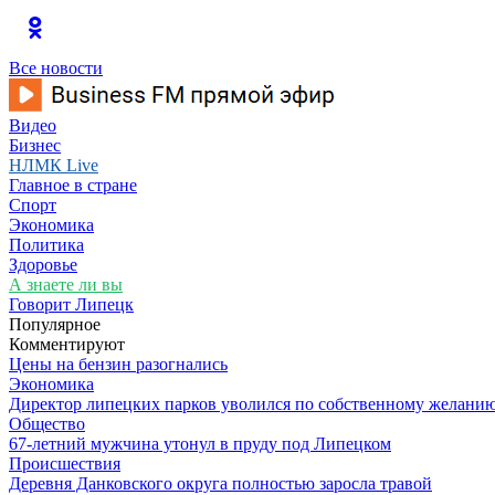
Все новости
Видео
Бизнес
НЛМК Live
Главное в стране
Спорт
Экономика
Политика
Здоровье
А знаете ли вы
Говорит Липецк
Популярное
Комментируют
Цены на бензин разогнались
Экономика
Директор липецких парков уволился по собственному желани
Общество
67-летний мужчина утонул в пруду под Липецком
Происшествия
Деревня Данковского округа полностью заросла травой