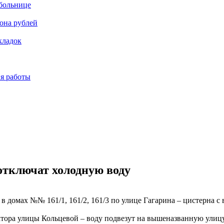
 больнице
она рублей
кладок
я работы
отключат холодную воду
ы в домах №№ 161/1, 161/2, 161/3 по улице Гагарина – цистерна с
ектора улицы Кольцевой – воду подвезут на вышеназванную улиц