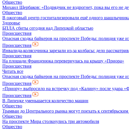
Общество
Михаил Щербаков: «Подрядчик не вздрогнет, пока вы его не д
Общество
В ожоговый центр госпитализировали ещё одного шашлычник
Здоровье
БПЛА сбиты сегодня над Липецкой областью
Происшествия
Опасная сходка байкеров на проспекте Победы: полиция уже и
Происшествия
Инвалида-колясочника зарезали из-за колбасы: дело рассматрив
Происшествия
На площади Франценюка перевернулась на крышу «Приора»
Происшествия
Читать все
Опасная сходка байкеров на проспекте Победы: полиция уже и
Происшествия
«Приору» выбросило на встречку под «Калину» после удара «
Происшествия
В Липецке уменьшается количество машин
Общество
Трамваи до Центрального рынка могут поехать к сентябрьски
Общество
На проспекте Мира столкнулись три автомобиля
Общество