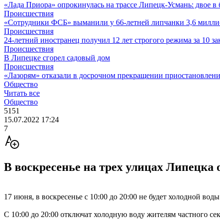
«Лада Приора» опрокинулась на трассе Липецк-Усмань: двое в
Происшествия
«Сотрудники ФСБ» выманили у 66-летней липчанки 3,6 милли
Происшествия
24-летний иностранец получил 12 лет строгого режима за 10 за
Происшествия
В Липецке сгорел садовый дом
Происшествия
«Лазорям» отказали в досрочном прекращении приостановлени
Общество
Читать все
Общество
5151
15.07.2022 17:24
7
В воскресенье на трех улицах Липецка 
17 июня, в воскресенье с 10:00 до 20:00 не будет холодной вод
С 10:00 до 20:00 отключат холодную воду жителям частного с