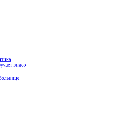
итика
зучает видео
 больнице