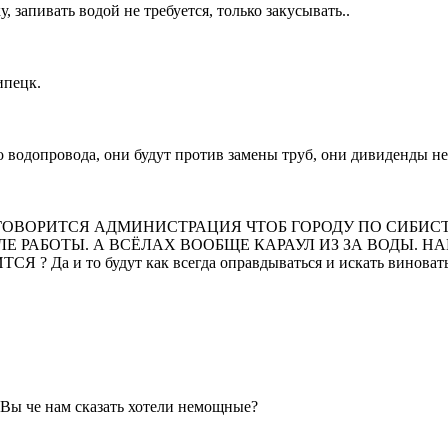
 запивать водой не требуется, только закусывать..
ипецк.
го водопровода, они будут против замены труб, они дивиденды н
ГОВОРИТСЯ АДМИНИСТРАЦИЯ ЧТОБ ГОРОДУ ПО СИБИСТ
Е РАБОТЫ. А ВСЁЛАХ ВООБЩЕ КАРАУЛ ИЗ ЗА ВОДЫ. Н
 то будут как всегда оправдываться и искать виноватых с
 Вы че нам сказать хотели немощные?