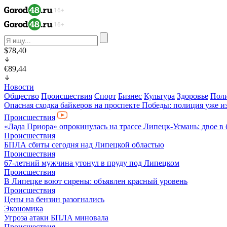
$78,40
€89,44
Новости
Общество
Происшествия
Спорт
Бизнес
Культура
Здоровье
Пол
Опасная сходка байкеров на проспекте Победы: полиция уже и
Происшествия
«Лада Приора» опрокинулась на трассе Липецк-Усмань: двое в
Происшествия
БПЛА сбиты сегодня над Липецкой областью
Происшествия
67-летний мужчина утонул в пруду под Липецком
Происшествия
В Липецке воют сирены: объявлен красный уровень
Происшествия
Цены на бензин разогнались
Экономика
Угроза атаки БПЛА миновала
Происшествия