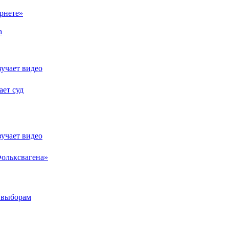
ернете»
а
зучает видео
ает суд
зучает видео
Фольксвагена»
м выборам