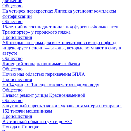
движение
Общество
На четырех перекрестках Липецка установят комплексы
фотофиксации
Общество
15-летний велосипедист попал под фургон «Фольксваген
Транспортер» у городского пляжа
Происшествия
УК открывают дома для всех операторов связи, соцфонд
индексирует пенсии — законы, которые вступают в силу в
августе
Общество
Липецкий зоопарк принимает кабачки
Общество
Ночью над областью перехвачены БПЛА
Происшествия
На 14 улицах Липецка отключат холодную воду
Общество
Начался ремонт улицы Краснознаменной
Общество
Запуганный парень заложил украшения матери и отправил
152 тысячи мошенникам
Происшествия
В Липецкой области сухо и до +32
Погода в Липецке