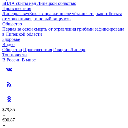
БПЛА сбиты над Липецкой областью
Происшествия
Липецкая вечЁрка: заправки после чёта-нечета, как отбиться
от мошенников, и новый вице-мэр
Общество
Первая за сезон смерть от отравления грибами зафиксирована
в Липецкой области
Здоровье
Видео
Общество
Происшествия
Говорит Липецк
Топ новости
В России
В мире
$79,85
€90,87