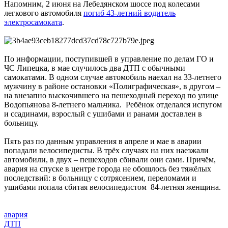
Напомним, 2 июня на Лебедянском шоссе под колесами
легкового автомобиля
погиб 43-летний водитель
электросамоката
.
По информации, поступившей в управление по делам ГО и
ЧС Липецка, в мае случилось два ДТП с обычными
самокатами. В одном случае автомобиль наехал на 33-летнего
мужчину в районе остановки «Полиграфическая», в другом –
на внезапно выскочившего на пешеходный переход по улице
Водопьянова 8-летнего мальчика. Ребёнок отделался испугом
и ссадинами, взрослый с ушибами и ранами доставлен в
больницу.
Пять раз по данным управления в апреле и мае в аварии
попадали велосипедисты. В трёх случаях на них наезжали
автомобили, в двух – пешеходов сбивали они сами. Причём,
авария на спуске в центре города не обошлось без тяжёлых
последствий: в больницу с сотрясением, переломами и
ушибами попала сбитая велосипедистом 84-летняя женщина.
авария
ДТП