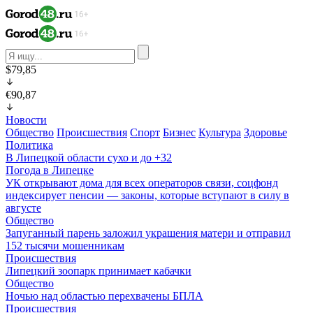
$79,85
€90,87
Новости
Общество
Происшествия
Спорт
Бизнес
Культура
Здоровье
Политика
В Липецкой области сухо и до +32
Погода в Липецке
УК открывают дома для всех операторов связи, соцфонд
индексирует пенсии — законы, которые вступают в силу в
августе
Общество
Запуганный парень заложил украшения матери и отправил
152 тысячи мошенникам
Происшествия
Липецкий зоопарк принимает кабачки
Общество
Ночью над областью перехвачены БПЛА
Происшествия