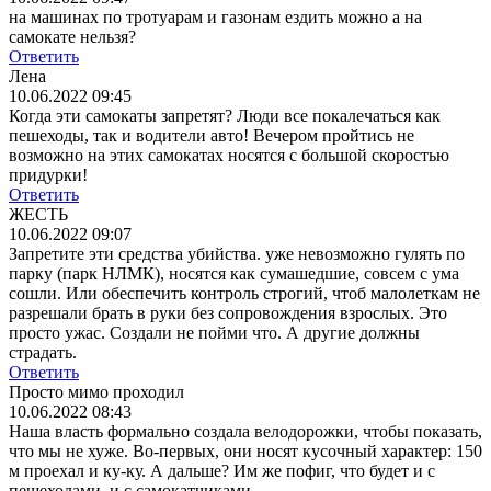
на машинах по тротуарам и газонам ездить можно а на
самокате нельзя?
Ответить
Лена
10.06.2022 09:45
Когда эти самокаты запретят? Люди все покалечаться как
пешеходы, так и водители авто! Вечером пройтись не
возможно на этих самокатах носятся с большой скоростью
придурки!
Ответить
ЖЕСТЬ
10.06.2022 09:07
Запретите эти средства убийства. уже невозможно гулять по
парку (парк НЛМК), носятся как сумашедшие, совсем с ума
сошли. Или обеспечить контроль строгий, чтоб малолеткам не
разрешали брать в руки без сопровождения взрослых. Это
просто ужас. Создали не пойми что. А другие должны
страдать.
Ответить
Просто мимо проходил
10.06.2022 08:43
Наша власть формально создала велодорожки, чтобы показать,
что мы не хуже. Во-первых, они носят кусочный характер: 150
м проехал и ку-ку. А дальше? Им же пофиг, что будет и с
пешеходами, и с самокатчиками.