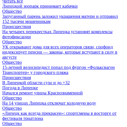
Читать все
Липецкий зоопарк принимает кабачки
Общество
Запуганный парень заложил украшения матери и отправил
152 тысячи мошенникам
Происшествия
На четырех перекрестках Липецка установят комплексы
фотофиксации
Общество
УК открывают дома для всех операторов связи, соцфонд
индексирует пенсии — законы, которые вступают в силу в
августе
Общество
15-летний велосипедист попал под фургон «Фольксваген
Транспортер» у городского пляжа
Происшествия
В Липецкой области сухо и до +32
Погода в Липецке
Начался ремонт улицы Краснознаменной
Общество
На 14 улицах Липецка отключат холодную воду
Общество
«Липецк как всегда прекрасен»: спортсмены в восторге от
фестиваля триатлона
Общество