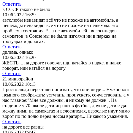
Ответить
в СССР такого не было
10.06.2022 16:29
автолюбы ненавидят всё что не похоже на автомобиль, а
пешеходы ненавидят всё что не похоже на пешехода. это
проблема состояния, * , а не автомобилей , велосипедов
самокатов .в Союзе мы не были изгоями ни в парках,на
тротуарах и дорогах.
Ответить
дилема, однако
10.06.2022 16:20
ЖЕСТЬ, .. на дороге говорят, иди катайся в парке. в парке
говорят, иди катайся на дорогу
Ответить
21 микрорайон
10.06.2022 10:13
Просто люди перестали понимать, что они люди... Нужно хоть
немного соображать: уступать, пропускать, сочувствовать, а у
нас главное:"Мне все должны, я никому не должен". На
стадионе у 70 школе дети играют в футбол, другие дети ездят
между ними на самокатах и велосипедах, взрослые идут мимо
ворот по по полю перед носом вратаря... Никакого уважения.
Ответить
на дороге все равны
10.06.2022 09:47