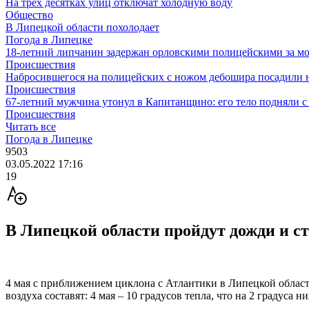
На трех десятках улиц отключат холодную воду
Общество
В Липецкой области похолодает
Погода в Липецке
18-летний липчанин задержан орловскими полицейскими за м
Происшествия
Набросившегося на полицейских с ножом дебошира посадили н
Происшествия
67-летний мужчина утонул в Капитанщино: его тело подняли с
Происшествия
Читать все
Погода в Липецке
9503
03.05.2022 17:16
19
В Липецкой области пройдут дожди и ст
4 мая с приближением циклона с Атлантики в Липецкой области
воздуха составят: 4 мая – 10 градусов тепла, что на 2 градуса 