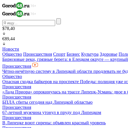
$78,40
€89,44
Новости
Общество
Происшествия
Спорт
Бизнес
Культура
Здоровье
Пол
Бирюзовые реки, грязные берега: в Елецком округе — крупный
Происшествия
Чётно-нечётную систему в Липецкой области продлевать не бу
Общество
Опасная сходка байкеров на проспекте Победы: полиция уже и
Происшествия
«Лада Приора» опрокинулась на трассе Липецк-Усмань: двое в
Происшествия
БПЛА сбиты сегодня над Липецкой областью
Происшествия
67-летний мужчина утонул в пруду под Липецком
Происшествия
В Липецке воют сирены: объявлен красный уровень
Происшествия