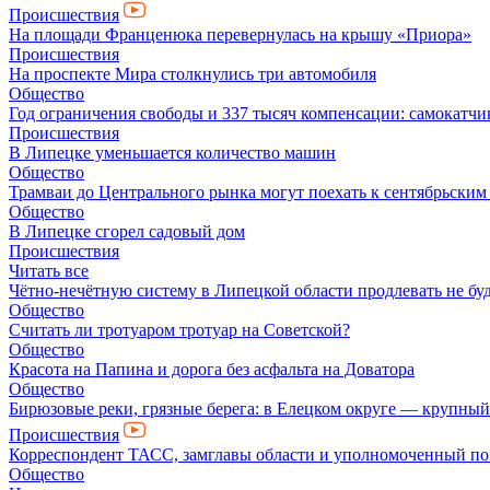
Происшествия
На площади Франценюка перевернулась на крышу «Приора»
Происшествия
На проспекте Мира столкнулись три автомобиля
Общество
Год ограничения свободы и 337 тысяч компенсации: самокатчик
Происшествия
В Липецке уменьшается количество машин
Общество
Трамваи до Центрального рынка могут поехать к сентябрьски
Общество
В Липецке сгорел садовый дом
Происшествия
Читать все
Чётно-нечётную систему в Липецкой области продлевать не бу
Общество
Считать ли тротуаром тротуар на Советской?
Общество
Красота на Папина и дорога без асфальта на Доватора
Общество
Бирюзовые реки, грязные берега: в Елецком округе — крупный
Происшествия
Корреспондент ТАСС, замглавы области и уполномоченный по п
Общество