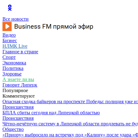
Все новости
Видео
Бизнес
НЛМК Live
Главное в стране
Спорт
Экономика
Политика
Здоровье
А знаете ли вы
Говорит Липецк
Популярное
Комментируют
Опасная сходка байкеров на проспекте Победы: полиция уже и
Происшествия
БПЛА сбиты сегодня над Липецкой областью
Происшествия
Чётно-нечётную систему в Липецкой области продлевать не бу
Общество
«Приору» выбросило на встречку под «Калину» после удара «