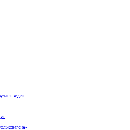
зучает видео
дут
Фольксвагена»