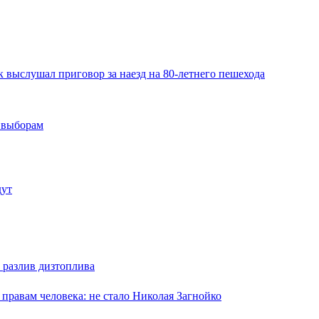
 выслушал приговор за наезд на 80-летнего пешехода
м выборам
дут
 разлив дизтоплива
равам человека: не стало Николая Загнойко