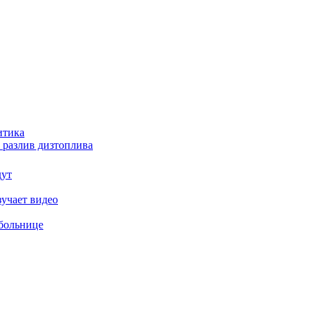
итика
 разлив дизтоплива
дут
зучает видео
 больнице