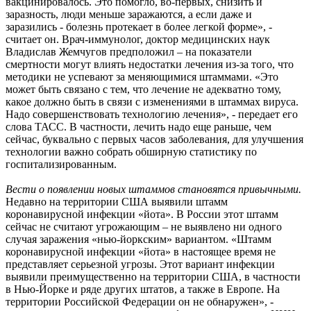
вакцинировалось. Это помогло, во-первых, снизить и
заразность, люди меньше заражаются, а если даже и
заразились - болезнь протекает в более легкой форме», -
считает он. Врач-иммунолог, доктор медицинских наук
Владислав Жемчугов предположил – на показатели
смертности могут влиять недостатки лечения из-за того, что
методики не успевают за меняющимися штаммами. «Это
может быть связано с тем, что лечение не адекватно тому,
какое должно быть в связи с изменениями в штаммах вируса.
Надо совершенствовать технологию лечения», - передает его
слова ТАСС. В частности, лечить надо еще раньше, чем
сейчас, буквально с первых часов заболевания, для улучшения
технологии важно собрать обширную статистику по
госпитализированным.
Вести о появлении новых штаммов становятся привычными.
Недавно на территории США выявили штамм
коронавирусной инфекции «йота». В России этот штамм
сейчас не считают угрожающим – не выявлено ни одного
случая заражения «нью-йоркским» вариантом. «Штамм
коронавирусной инфекции «йота» в настоящее время не
представляет серьезной угрозы. Этот вариант инфекции
выявили преимущественно на территории США, в частности
в Нью-Йорке и ряде других штатов, а также в Европе. На
территории Российской Федерации он не обнаружен», -