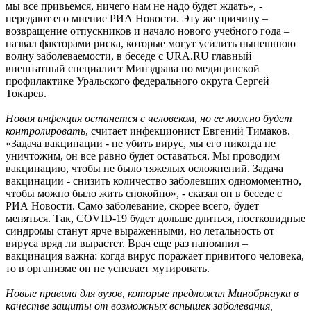
мы все привьемся, ничего нам не надо будет ждать», -
передают его мнение РИА Новости. Эту же причину –
возвращение отпускников и начало нового учебного года –
назвал факторами риска, которые могут усилить нынешнюю
волну заболеваемости, в беседе с URA.RU главный
внештатный специалист Минздрава по медицинской
профилактике Уральского федерального округа Сергей
Токарев.
Новая инфекция останется с человеком, но ее можно будет
контролировать
, считает инфекционист Евгений Тимаков.
«Задача вакцинации - не убить вирус, мы его никогда не
уничтожим, он все равно будет оставаться. Мы проводим
вакцинацию, чтобы не было тяжелых осложнений. Задача
вакцинации - снизить количество заболевших одномоментно,
чтобы можно было жить спокойно», - сказал он в беседе с
РИА Новости. Само заболевание, скорее всего, будет
меняться. Так, СОVID-19 будет дольше длиться, постковидные
синдромы станут ярче выраженными, но летальность от
вируса вряд ли вырастет. Врач еще раз напомнил –
вакцинация важна: когда вирус поражает привитого человека,
то в организме он не успевает мутировать.
Новые правила для вузов, которые предложил Минобрнауки в
качестве защиты от возможных вспышек заболевания,