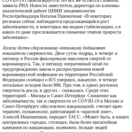
COVID-19 стабилизируется. Но все же остается сложной,
заявила РИА Новости заместитель директора по клинико-
аналитической работе ЦНИИ эпидемиологии
Роспотребнадзора Наталья Пшеничная: «В некоторых
регионах сейчас наблюдается продолжающийся рост
заболеваемости, в некоторых мы видим стабилизацию, а в
каких-то даже прослеживается снижение темпов прироста
заболевших».
Ложку дегтя сдержанному оптимизму добавляют
показатели смертности.
Двое суток подряд, в четверг и
пятницу в России фиксировали максимум смертей от
коронавируса, Так, в пятницу оперативный штаб по
предупреждению завоза и распространения новой
коронавирусной инфекции на территории Российской
Федерации сообщил о 815 умерших, накануне, в четверг
летальных исходов было 808. При том, в одних регионах
смертность росла, в других – снижалась. Среди этих
территорий – Москва и Санкт-Петербург. Снижение как
заболеваемости, так и смертности от COVID-19 в Москве и
Санкт-Петербурге обусловлено вакцинацией, считает врач-
терапевт, пульмонолог, работающий в «красной зоне»,
Алексей Никишенков, передает ТАСС. «Может быть, в наших
центральных городах, столицах, была более масштабная
кампания по вакцинации, возможно, больше людей