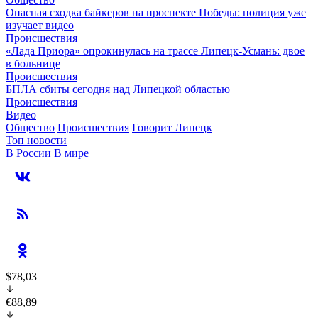
Опасная сходка байкеров на проспекте Победы: полиция уже
изучает видео
Происшествия
«Лада Приора» опрокинулась на трассе Липецк-Усмань: двое
в больнице
Происшествия
БПЛА сбиты сегодня над Липецкой областью
Происшествия
Видео
Общество
Происшествия
Говорит Липецк
Топ новости
В России
В мире
$78,03
€88,89