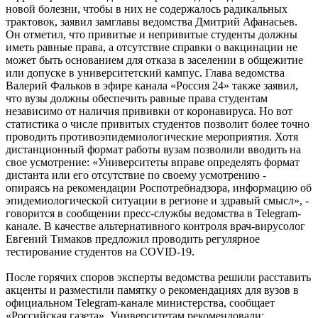
новой болезни, чтобы в них не содержалось радикальных
трактовок, заявил замглавы ведомства Дмитрий Афанасьев.
Он отметил, что привитые и непривитые студенты должны
иметь равные права, а отсутствие справки о вакцинации не
может быть основанием для отказа в заселении в общежитие
или допуске в университетский кампус. Глава ведомства
Валерий Фальков в эфире канала «Россия 24» также заявил,
что вузы должны обеспечить равные права студентам
независимо от наличия прививки от коронавируса. Но вот
статистика о числе привитых студентов позволит более точно
проводить противоэпидемиологические мероприятия. Хотя
дистанционный формат работы вузам позволили вводить на
свое усмотрение: «Университеты вправе определять формат
дистанта или его отсутствие по своему усмотрению -
опираясь на рекомендации Роспотребнадзора, информацию об
эпидемиологической ситуации в регионе и здравый смысл», -
говорится в сообщении пресс-службы ведомства в Telegram-
канале. В качестве альтернативного контроля врач-вирусолог
Евгений Тимаков предложил проводить регулярное
тестирование студентов на COVID-19.
После горячих споров эксперты ведомства решили расставить
акценты и разместили памятку о рекомендациях для вузов в
официальном Telegram-канале министерства, сообщает
«Российская газета». Университетам рекомендовали: