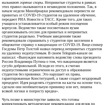
вызывают горячие споры.
Непривитые студенты в рамках
этих правил оказываются в незавидном положении. Так, в
начале недели Минобрнауки рекомендовало перевести не
привитых от COVID-19 студентов на удаленное обучение,
передают РИА Новости и ТАСС. Кроме того, для таких
учащихся устанавливается особый режим посещения
корпусов. Ведомство также посоветовало вузам
организовывать сессию для привитых и непривитых
студентов раздельно. Учебным заведениям также
рекомендовали спрашивать у студентов при заселении в
общежитие справку о вакцинации от COVID-19. Вице-спикер
Госдумы Петр Толстой назвал перевод непривитых студентов
на удаленку недопустимым. В своем Telegram-канале он
написал: «Вынужден напомнить ведомству слова президента
России Владимира Путина о том, что вакцинация является
сугубо добровольной. Исходя из этого, я считаю
недопустимыми ограничения на доступ к образованию
студентов без прививки. Это нарушает их права,
гарантированные Конституцией, а также создает нездоровый
прецедент. Идея разделять студентов на касты на основе того,
сделали они необязательную прививку или нет, лишена
всякой логики и попросту вредна».
Чуть позже в министерстве заявили, что готовы
корректировать методические рекомендации для вузов по