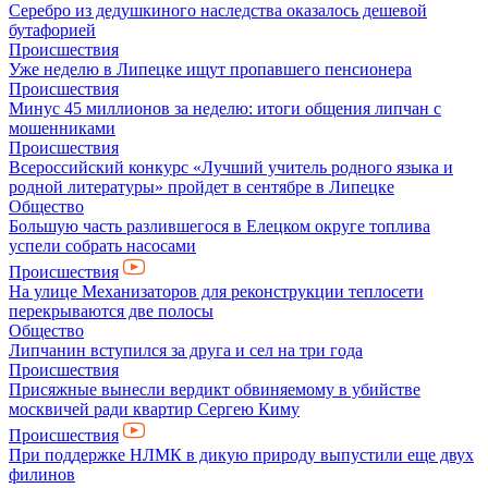
Серебро из дедушкиного наследства оказалось дешевой
бутафорией
Происшествия
Уже неделю в Липецке ищут пропавшего пенсионера
Происшествия
Минус 45 миллионов за неделю: итоги общения липчан с
мошенниками
Происшествия
Всероссийский конкурс «Лучший учитель родного языка и
родной литературы» пройдет в сентябре в Липецке
Общество
Большую часть разлившегося в Елецком округе топлива
успели собрать насосами
Происшествия
На улице Механизаторов для реконструкции теплосети
перекрываются две полосы
Общество
Липчанин вступился за друга и сел на три года
Происшествия
Присяжные вынесли вердикт обвиняемому в убийстве
москвичей ради квартир Сергею Киму
Происшествия
При поддержке НЛМК в дикую природу выпустили еще двух
филинов