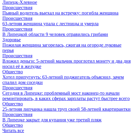
Липецк-Хлевное
Происшествия
Пьяный водитель выехал на встречку: погибла женщина
Происшествия
63-летняя женщина упала с лестницы и умерла
Происшествия
В Липецкой области 9 человек отравились грибами
Здоровье
Пожилая женщина загорелась, сжигая на огороде луковые
перья
Происшествия
Вложил деньги: 5-летний мальчик проглотил монету и два дня
носил её в желудке
Общество
Хотел припугнуть: 63-летний поджигатель объяснил, зачем
спалил дом соседки
Происшествия
Сегодня в Липецке: проблемный мост наконец-то начали
ремонтировать, в каких сферах зарплаты растут быстрее всего
Общество
25-летняя липчанка нашла труп своей 58-летней квартирантки
Происшествия
В Липецке закрыт для купания уже третий пляж
Общество
Читать все