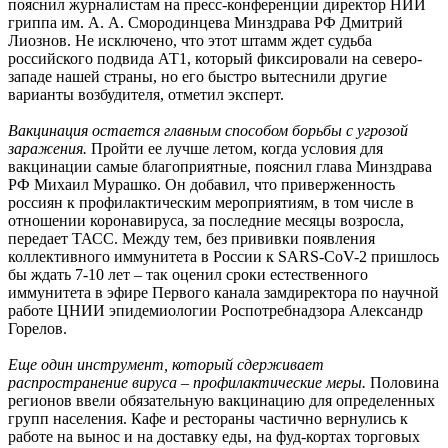
пояснил журналистам на пресс-конференции директор НИИ
гриппа им. А. А. Смородинцева Минздрава РФ Дмитрий
Лиознов. Не исключено, что этот штамм ждет судьба
российского подвида АТ1, который фиксировали на северо-
западе нашей страны, но его быстро вытеснили другие
варианты возбудителя, отметил эксперт.
Вакцинация остается главным способом борьбы с угрозой
заражения.
Пройти ее лучше летом, когда условия для
вакцинации самые благоприятные, пояснил глава Минздрава
РФ Михаил Мурашко. Он добавил, что приверженность
россиян к профилактическим мероприятиям, в том числе в
отношении коронавируса, за последние месяцы возросла,
передает ТАСС. Между тем, без прививки появления
коллективного иммунитета в России к SARS-CoV-2 пришлось
бы ждать 7-10 лет – так оценил сроки естественного
иммунитета в эфире Первого канала замдиректора по научной
работе ЦНИИ эпидемиологии Роспотребнадзора Александр
Горелов.
Еще один инструмент, который сдерживает
распространение вируса – профилактические меры.
Половина
регионов ввели обязательную вакцинацию для определенных
групп населения. Кафе и рестораны частично вернулись к
работе на вынос и на доставку еды, на фуд-кортах торговых