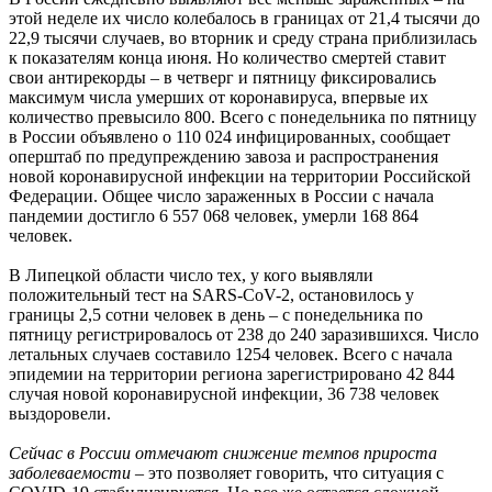
этой неделе их число колебалось в границах от 21,4 тысячи до
22,9 тысячи случаев, во вторник и среду страна приблизилась
к показателям конца июня. Но количество смертей ставит
свои антирекорды – в четверг и пятницу фиксировались
максимум числа умерших от коронавируса, впервые их
количество превысило 800. Всего с понедельника по пятницу
в России объявлено о 110 024 инфицированных, сообщает
оперштаб по предупреждению завоза и распространения
новой коронавирусной инфекции на территории Российской
Федерации. Общее число зараженных в России с начала
пандемии достигло 6 557 068 человек, умерли 168 864
человек.
В Липецкой области число тех, у кого выявляли
положительный тест на SARS-CoV-2, остановилось у
границы 2,5 сотни человек в день – с понедельника по
пятницу регистрировалось от 238 до 240 заразившихся. Число
летальных случаев составило 1254 человек. Всего с начала
эпидемии на территории региона зарегистрировано 42 844
случая новой коронавирусной инфекции, 36 738 человек
выздоровели.
Сейчас в России отмечают снижение темпов прироста
заболеваемости
– это позволяет говорить, что ситуация с