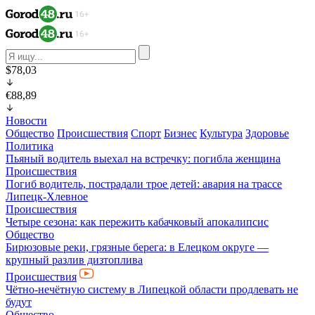
$78,03
€88,89
Новости
Общество
Происшествия
Спорт
Бизнес
Культура
Здоровье
Политика
Пьяный водитель выехал на встречку: погибла женщина
Происшествия
Погиб водитель, пострадали трое детей: авария на трассе
Липецк-Хлевное
Происшествия
Четыре сезона: как пережить кабачковый апокалипсис
Общество
Бирюзовые реки, грязные берега: в Елецком округе —
крупный разлив дизтоплива
Происшествия
Чётно-нечётную систему в Липецкой области продлевать не
будут
Общество