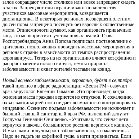
залов сокращают число столиков или вовсе запрещают сидеть
в залах. Запрещают или ограничивают по количеству
участников массовые мероприятия, возвращается
дистанционка. В некоторых регионах несовершеннолетним
до сей поры запрещено посещать без взрослых общественные
места. Эпидемиологи думают, как организовать привычные
когда-то мероприятия с учетом новых реалий. Глава
Роспотребнадзора Анна Попова подписала постановление о
критериях, позволяющих проводить массовые мероприятия в
регионах страны в зависимости от темпов распространения
коронавируса. Теперь на их организацию влияет коэффициент
распространения нового вируса, темпы прироста
заболеваемости и охват жителей тестами на ковид.
Новый всплеск заболеваемости, вероятно, будет в сентябре
–
такой прогноз в эфире радиостанции «Вести FM» озвучил
врач-вирусолог Евгений Тимаков. Это произойдет, когда
основная масса граждан вернется из отпусков. К сожалению,
охват вакцинацией пока не дает возможности контролировать
эпидемию. Осеннего подъема заболеваемости не исключает и
бывший главный санитарный врач РФ, нынешний депутат
Госдумы Геннадий Онищенко. «Учитывая, что сейчас дети
вернутся в школы, большинство россиян вернется с каникул.
И мы с вами получим рост заболеваемости, к сожалению…
Надо не гадать на кофейной гуще, а идти прививаться. Если