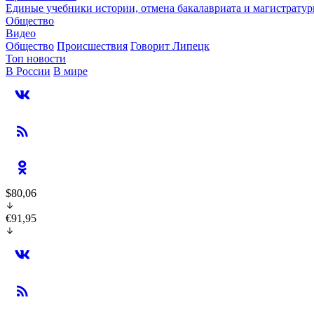
Единые учебники истории, отмена бакалавриата и магистратур
Общество
Видео
Общество
Происшествия
Говорит Липецк
Топ новости
В России
В мире
$80,06
€91,95