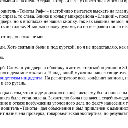
томобиле «Опель Астра», который взял у своего знакомого на вр
 водитель «Тойоты Раф-4» настойчиво пытаться выехать на главну
 то справа, то слева. Ближе к кольцу микрорайона «Елецкий», посл
 дверь, но в впопыхах не нашел кнопку, так как машина не моя,
ить по голове. Я закрыл голову руками, но он все равно попал не
отпор, он тоже не мог.
ди. Хоть святыни были и под курткой, но я не представляю, как б
ию.
рб. Сломанную дверь и обшивку в автомастерской оценили в 80 т
ого дела мне отказали. Нападавший мужчина нашел свидетеля, ко
свидетелям инцидента
. На регистраторе весь конфликт записан, 
и его ругань.
пецка о том, что в ходе дорожного конфликта ему были нанесен
икта была установлена. Заявителю была назначена судебно-меди
ние в отказе возбуждения уголовного дела по факту нанесения т
водитель «Тойоты» дал объяснения и был привлечен к админист
 назначена проверка, товароведческая экспертиза, по результа
.