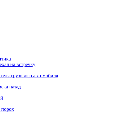
итика
ехал на встречку
теля грузового автомобиля
века назад
ой
 порох