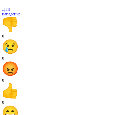
ДТП
нападение
0
0
0
0