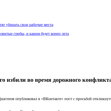
тят убирать свои рабочие места
овитые грибы, и каким будет конец лета
го избили во время дорожного конфликт
иагенов опубликовал в «ВКонтакте» пост с просьбой откликнут