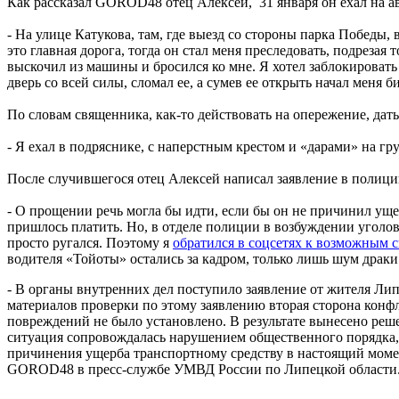
Как рассказал GOROD48 отец Алексей, 31 января он ехал на ав
- На улице Катукова, там, где выезд со стороны парка Победы,
это главная дорога, тогда он стал меня преследовать, подрезая
выскочил из машины и бросился ко мне. Я хотел заблокировать
дверь со всей силы, сломал ее, а сумев ее открыть начал меня б
По словам священника, как-то действовать на опережение, дать 
- Я ехал в подряснике, с наперстным крестом и «дарами» на гру
После случившегося отец Алексей написал заявление в полиц
- О прощении речь могла бы идти, если бы он не причинил уще
пришлось платить. Но, в отделе полиции в возбуждении уголовн
просто ругался. Поэтому я
обратился в соцсетях к возможным 
водителя «Тойоты» остались за кадром, только лишь шум драки 
- В органы внутренних дел поступило заявление от жителя Ли
материалов проверки по этому заявлению вторая сторона конфл
повреждений не было установлено. В результате вынесено реше
ситуация сопровождалась нарушением общественного порядка, 
причинения ущерба транспортному средству в настоящий момент
GOROD48 в пресс-службе УМВД России по Липецкой области