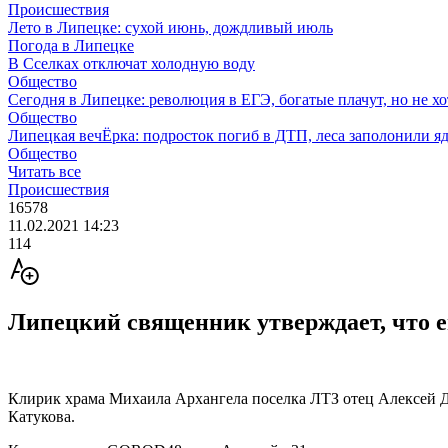
Происшествия
Лето в Липецке: сухой июнь, дождливый июль
Погода в Липецке
В Сселках отключат холодную воду
Общество
Сегодня в Липецке: революция в ЕГЭ, богатые плачут, но не хо
Общество
Липецкая вечЁрка: подросток погиб в ДТП, леса заполонили яд
Общество
Читать все
Происшествия
16578
11.02.2021 14:23
114
Липецкий священник утверждает, что е
Клирик храма Михаила Архангела поселка ЛТЗ отец Алексей Д
Катукова.