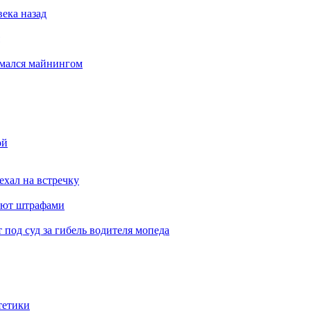
века назад
имался майнингом
ой
ехал на встречку
ают штрафами
под суд за гибель водителя мопеда
тетики