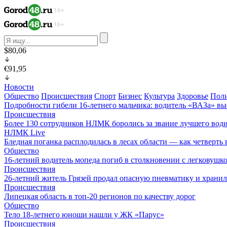
$80,06
€91,95
Новости
Общество
Происшествия
Спорт
Бизнес
Культура
Здоровье
Пол
Подробности гибели 16-летнего мальчика: водитель «ВАЗа» вы
Происшествия
Более 130 сотрудников НЛМК боролись за звание лучшего води
НЛМК Live
Бледная поганка расплодилась в лесах области — как четверть 
Общество
16-летний водитель мопеда погиб в столкновении с легковушк
Происшествия
26-летний житель Грязей продал опасную пневматику и хранил
Происшествия
Липецкая область в топ-20 регионов по качеству дорог
Общество
Тело 18-летнего юноши нашли у ЖК «Парус»
Происшествия