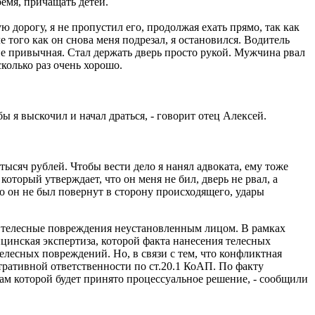
емя, причащать детей.
ю дорогу, я не пропустил его, продолжая ехать прямо, так как
е того как он снова меня подрезал, я остановился. Водитель
 не привычная. Стал держать дверь просто рукой. Мужчина рвал
сколько раз очень хорошо.
ы я выскочил и начал драться, - говорит отец Алексей.
ысяч рублей. Чтобы вести дело я нанял адвоката, ему тоже
торый утверждает, что он меня не бил, дверь не рвал, а
но он не был повернут в сторону происходящего, удары
ы телесные повреждения неустановленным лицом. В рамках
цинская экспертиза, которой факта нанесения телесных
елесных повреждений. Но, в связи с тем, что конфликтная
ративной ответственности по ст.20.1 КоАП. По факту
там которой будет принято процессуальное решение, - сообщили