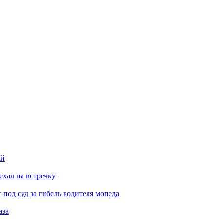
ой
ехал на встречку
под суд за гибель водителя мопеда
аза