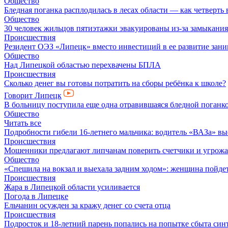
Общество
Бледная поганка расплодилась в лесах области — как четверть 
Общество
30 человек жильцов пятиэтажки эвакуированы из-за замыкания
Происшествия
Резидент ОЭЗ «Липецк» вместо инвестиций в ее развитие зан
Общество
Над Липецкой областью перехвачены БПЛА
Происшествия
Сколько денег вы готовы потратить на сборы ребёнка к школе?
Говорит Липецк
В больницу поступила еще одна отравившаяся бледной поганк
Общество
Читать все
Подробности гибели 16-летнего мальчика: водитель «ВАЗа» вы
Происшествия
Мошенники предлагают липчанам поверить счетчики и угрож
Общество
«Спешила на вокзал и выехала задним ходом»: женщина пойдет 
Происшествия
Жара в Липецкой области усиливается
Погода в Липецке
Ельчанин осужден за кражу денег со счета отца
Происшествия
Подросток и 18-летний парень попались на попытке сбыта син