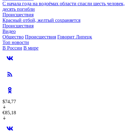
С начала года на водоёмах области спасли шесть человек,
десять погибли
Происшествия
Красный отбой, желтый сохраняется
Происшествия
Видео
Общество
Происшествия
Говорит Липецк
Топ новости
В России
В мире
$74,77
€85,18