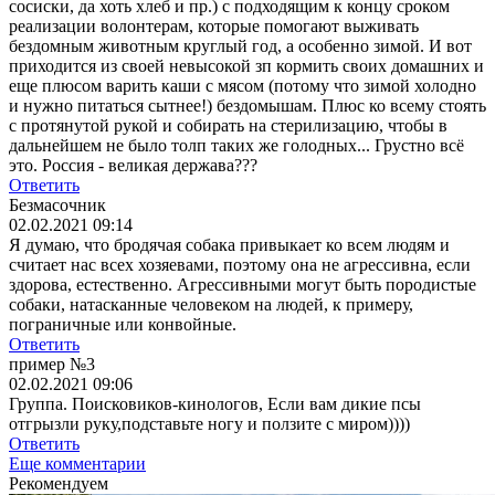
сосиски, да хоть хлеб и пр.) с подходящим к концу сроком
реализации волонтерам, которые помогают выживать
бездомным животным круглый год, а особенно зимой. И вот
приходится из своей невысокой зп кормить своих домашних и
еще плюсом варить каши с мясом (потому что зимой холодно
и нужно питаться сытнее!) бездомышам. Плюс ко всему стоять
с протянутой рукой и собирать на стерилизацию, чтобы в
дальнейшем не было толп таких же голодных... Грустно всё
это. Россия - великая держава???
Ответить
Безмасочник
02.02.2021 09:14
Я думаю, что бродячая собака привыкает ко всем людям и
считает нас всех хозяевами, поэтому она не агрессивна, если
здорова, естественно. Агрессивными могут быть породистые
собаки, натасканные человеком на людей, к примеру,
пограничные или конвойные.
Ответить
пример №3
02.02.2021 09:06
Группа. Поисковиков-кинологов, Если вам дикие псы
отгрызли руку,подставьте ногу и ползите с миром))))
Ответить
Еще комментарии
Рекомендуем