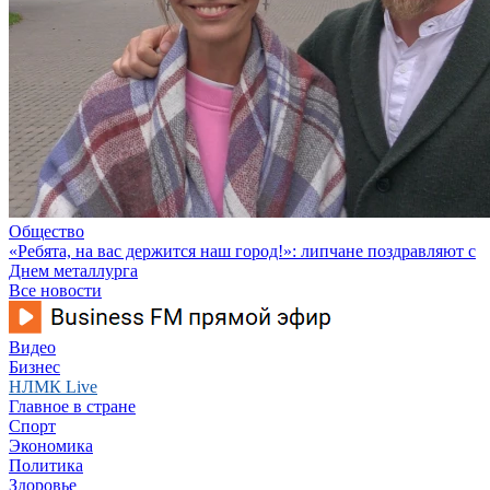
Общество
«Ребята, на вас держится наш город!»: липчане поздравляют с
Днем металлурга
Все новости
Видео
Бизнес
НЛМК Live
Главное в стране
Спорт
Экономика
Политика
Здоровье