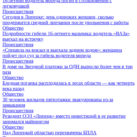
16-летний водитель мопеда погиб в столкновении с
легковушкой
Происшествия
Сегодня в Липецке: день одиноких женщин, сколько
продержится средний липчанин после увольнения с работы
Общество
Подробности гибели 16-летнего мальчика: водитель «ВАЗа»
выехал на встречку
Происшествия
«Спешила на вокзал и выехала задним ходом»: женщина
пойдет под суд за гибель водителя мопеда
Происшествия
В доме на Звездной платежи за ОДН выросли более чем в три
раза
Общество
Бледная поганка расплодилась в лесах области — как четверть
века назад
Общество
30 человек жильцов пятиэтажки эвакуированы из-за
замыкания
Происшествия
Резидент ОЭЗ «Липецк» вместо инвестиций в ее развитие
занимался майнингом
Общество
Над Липецкой областью перехвачены БПЛА