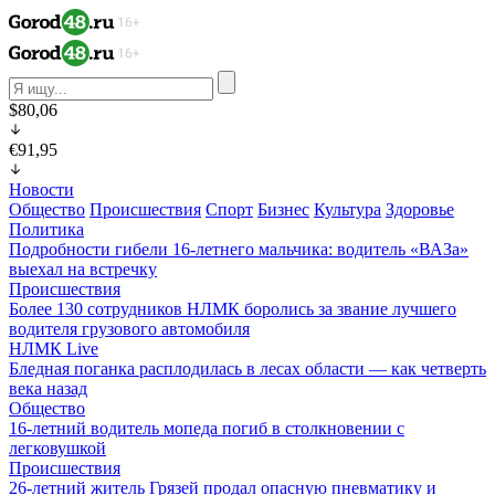
$80,06
€91,95
Новости
Общество
Происшествия
Спорт
Бизнес
Культура
Здоровье
Политика
Подробности гибели 16-летнего мальчика: водитель «ВАЗа»
выехал на встречку
Происшествия
Более 130 сотрудников НЛМК боролись за звание лучшего
водителя грузового автомобиля
НЛМК Live
Бледная поганка расплодилась в лесах области — как четверть
века назад
Общество
16-летний водитель мопеда погиб в столкновении с
легковушкой
Происшествия
26-летний житель Грязей продал опасную пневматику и