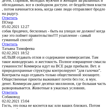
детей, стариков, молодых мужчин и женщин загрызанных и
обглоданных. все в свободном доступе. от бездействия власти
, потом начинается вонь, когда сами люди отправляют бродло
на радугу.
Ответить
ПОзор
05.02.2021 12:27
собак бродячих, бесхозных - быть на улицах не должно! когда
уже это поймет правительство!!!! усыпление - самый
гуманный способ!
Ответить
Татьяна Тимофеева
02.02.2021 18:52
нЕЛЬЗЯ отдавать отлов и содержание коммерсантам. Там
такое живодерсьво. и жестокость. Полное извращение смысла
гуманности! Коммерсы идут на ВСЕ ради прибыли. Вет. и
природоохранные структуры контролируют "для галочки".
Контракты надо отдавать только общественной зоозащите.
Общественные приюты выживают почти без гос. и мун.
денег. Коммерсам дают десятки миллионов, где большая часть
разворовывается. Животные в ужасных условиях.
Ответить
Собаковод
02.02.2021 15:04
Гость, это пока не коснется вас или ваших близких. Потом