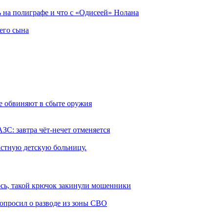
ь на полиграфе и что с «Одисеей» Нолана
его сына
е обвиняют в сбыте оружия
ЗС: завтра чёт-нечет отменяется
астную детскую больницу.
ось, такой крючок закинули мошенники
попросил о разводе из зоны СВО