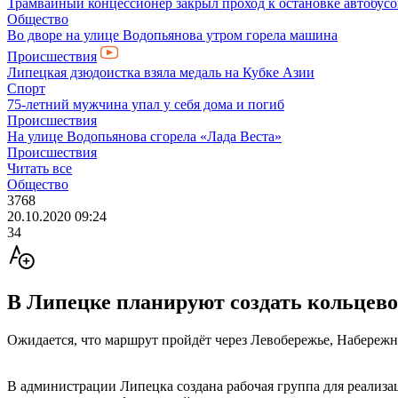
Трамвайный концессионер закрыл проход к остановке автобусо
Общество
Во дворе на улице Водопьянова утром горела машина
Происшествия
Липецкая дзюдоистка взяла медаль на Кубке Азии
Спорт
75-летний мужчина упал у себя дома и погиб
Происшествия
На улице Водопьянова сгорела «Лада Веста»
Происшествия
Читать все
Общество
3768
20.10.2020 09:24
34
В Липецке планируют создать кольцево
Ожидается, что маршрут пройдёт через Левобережье, Набережн
В администрации Липецка создана рабочая группа для реализа