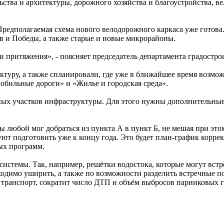
льства и архитектуры, дорожного хозяйства и благоустройства, 
редполагаемая схема нового велодорожного каркаса уже готова.
 и Победы, а также старые и новые микрорайоны.
ки притяжения», - поясняет председатель департамента градостр
уру, а также спланировали, где уже в ближайшее время возмож
обильные дороги» и «Жилье и городская среда».
нных участков инфраструктуры. Для этого нужны дополнительны
ы любой мог добраться из пункта А в пункт Б, не мешая при это
 подготовить уже к концу года. Это будет план-график корре
ых программ.
истемы. Так, например, решётки водостока, которые могут вст
ходимо уширить, а также по возможности разделить встречные по
транспорт, сократит число ДТП и объём выбросов парниковых г