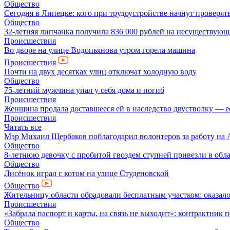
Общество
Сегодня в Липецке: кого при трудоустройстве начнут проверят
Общество
32-летняя липчанка получила 836 000 рублей на несуществующ
Происшествия
Во дворе на улице Водопьянова утром горела машина
Происшествия
Почти на двух десятках улиц отключат холодную воду
Общество
75-летний мужчина упал у себя дома и погиб
Происшествия
Женщина продала доставшееся ей в наследство двустволку — е
Происшествия
Читать все
Мэр Михаил Щербаков поблагодарил волонтеров за работу на А
Общество
8-летнюю девочку с пробитой гвоздем ступней привезли в обл
Общество
Лисёнок играл с котом на улице Студеновской
Общество
Жительницу области обрадовали бесплатным участком: оказал
Происшествия
«Забрала паспорт и карты, на связь не выходит»: контрактник 
Общество