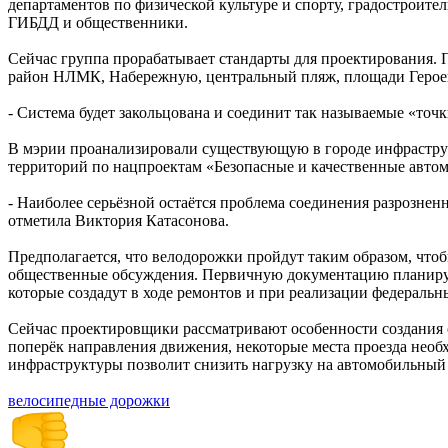
департаментов по физической культуре и спорту, градостроите
ГИБДД и общественники.
Сейчас группа прорабатывает стандарты для проектирования. П
район НЛМК, Набережную, центральный пляж, площади Героев
- Система будет закольцована и соединит так называемые «точ
В мэрии проанализировали существующую в городе инфраструкт
территорий по нацпроектам «Безопасные и качественные автом
- Наиболее серьёзной остаётся проблема соединения разрозне
отметила Виктория Катасонова.
Предполагается, что велодорожки пройдут таким образом, чтоб
общественные обсуждения. Первичную документацию планируют
которые создадут в ходе ремонтов и при реализации федеральн
Сейчас проектировщики рассматривают особенности создания с
поперёк направления движения, некоторые места проезда необ
инфраструктуры позволит снизить нагрузку на автомобильный 
велосипедные дорожки