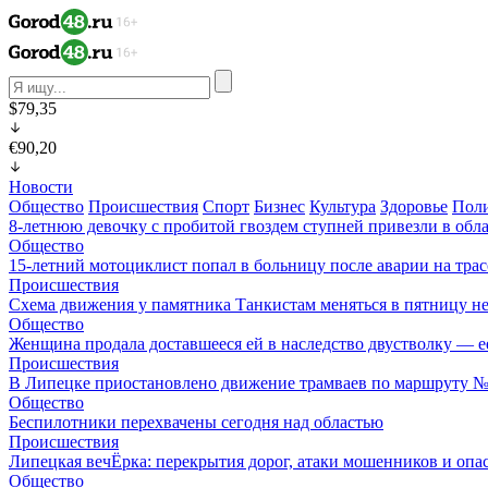
$79,35
€90,20
Новости
Общество
Происшествия
Спорт
Бизнес
Культура
Здоровье
Пол
8-летнюю девочку с пробитой гвоздем ступней привезли в обл
Общество
15-летний мотоциклист попал в больницу после аварии на тра
Происшествия
Схема движения у памятника Танкистам меняться в пятницу не
Общество
Женщина продала доставшееся ей в наследство двустволку — е
Происшествия
В Липецке приостановлено движение трамваев по маршруту 
Общество
Беспилотники перехвачены сегодня над областью
Происшествия
Липецкая вечЁрка: перекрытия дорог, атаки мошенников и оп
Общество