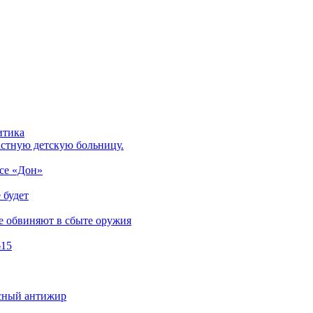
итика
астную детскую больницу.
ссе «Дон»
 будет
е обвиняют в сбыте оружия
№15
асный антижир