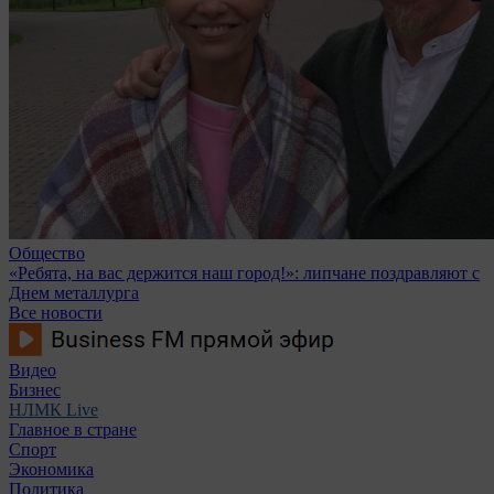
Общество
«Ребята, на вас держится наш город!»: липчане поздравляют с
Днем металлурга
Все новости
Видео
Бизнес
НЛМК Live
Главное в стране
Спорт
Экономика
Политика