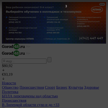
2
$80,92
€93,19
Новости
Общество
Происшествия
Спорт
Бизнес
Культура
Здоровье
Политика
БПЛА перехвачены над областью
Происшествия
В Липецкой области сухо и до +33