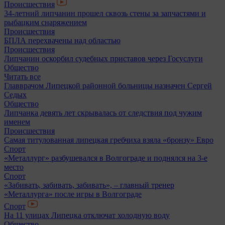
Происшествия
34-летний липчанин прошел сквозь стены за запчастями и
рыбацким снаряжением
Происшествия
БПЛА перехвачены над областью
Происшествия
Липчанин оскорбил судебных приставов через Госуслуги
Общество
Читать все
Главврачом Липецкой районной больницы назначен Сергей
Седых
Общество
Липчанка девять лет скрывалась от следствия под чужим
именем
Происшествия
Самая титулованная липецкая гребчиха взяла «бронзу» Евро
Спорт
«Металлург» разбушевался в Волгограде и поднялся на 3-е
место
Спорт
«Забивать, забивать, забивать», – главный тренер
«Металлурга» после игры в Волгограде
Спорт
На 11 улицах Липецка отключат холодную воду
Общество