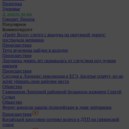
Политика
Здоровье
А знаете ли вы
Говорит Липецк
Популярное
Комментируют
«Грейт Волл» слетел с виадука на окружной дороге:
пострадала женщина
Происшествия
Труп мужчины найден в колодце
Происшествия
Липчанка девять лет скрывалась от следствия под чужим
именем
Происшествия
Сегодня в Липецке: революция в ЕГЭ, богатые плачут, но не
хотят убирать свои рабочие места
Общество
Главврачом Липецкой районной больницы назначен Сергей
Седых
Общество
Ферму конопли нашли полицейские в доме липчанина
Происшествия
Китайский кроссовер потерял колесо в ДТП на грязинской
улице