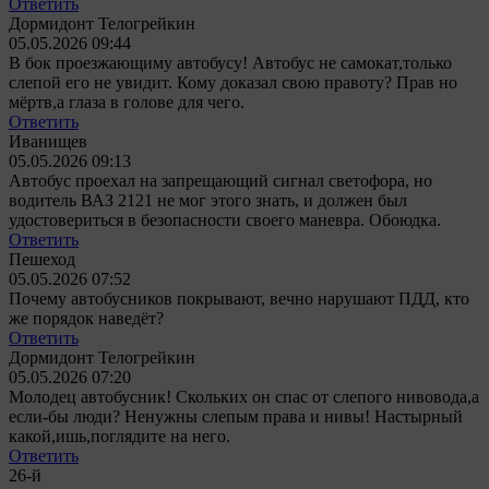
Ответить
Дормидонт Телогрейкин
05.05.2026 09:44
В бок проезжающиму автобусу! Автобус не самокат,только
слепой его не увидит. Кому доказал свою правоту? Прав но
мëртв,а глаза в голове для чего.
Ответить
Иванищев
05.05.2026 09:13
Автобус проехал на запрещающий сигнал светофора, но
водитель ВАЗ 2121 не мог этого знать, и должен был
удостовериться в безопасности своего маневра. Обоюдка.
Ответить
Пешеход
05.05.2026 07:52
Почему автобусников покрывают, вечно нарушают ПДД, кто
же порядок наведёт?
Ответить
Дормидонт Телогрейкин
05.05.2026 07:20
Молодец автобусник! Скольких он спас от слепого нивовода,а
если-бы люди? Ненужны слепым права и нивы! Настырный
какой,ишь,поглядите на него.
Ответить
26-й