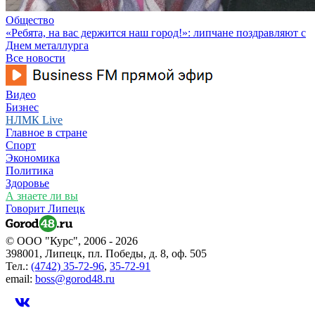
Общество
«Ребята, на вас держится наш город!»: липчане поздравляют с
Днем металлурга
Все новости
Видео
Бизнес
НЛМК Live
Главное в стране
Спорт
Экономика
Политика
Здоровье
А знаете ли вы
Говорит Липецк
© ООО "Курс", 2006 - 2026
398001, Липецк, пл. Победы, д. 8, оф. 505
Тел.:
(4742) 35-72-96
,
35-72-91
email:
boss@gorod48.ru