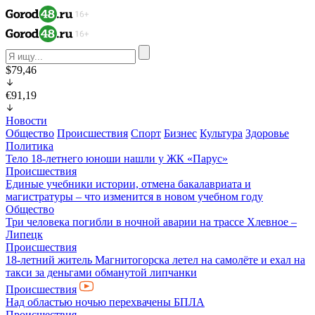
$79,46
€91,19
Новости
Общество
Происшествия
Спорт
Бизнес
Культура
Здоровье
Политика
Тело 18-летнего юноши нашли у ЖК «Парус»
Происшествия
Единые учебники истории, отмена бакалавриата и
магистратуры – что изменится в новом учебном году
Общество
Три человека погибли в ночной аварии на трассе Хлевное –
Липецк
Происшествия
18-летний житель Магнитогорска летел на самолёте и ехал на
такси за деньгами обманутой липчанки
Происшествия
Над областью ночью перехвачены БПЛА
Происшествия