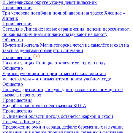
В Лебедянском округе утонул девятиклассник
Происшествия
Три человека погибли в ночной аварии на трассе Хлевное –
Липецк
Происшествия
Сегодня в Липецке: новые ограничения, пенсии пересчитают,
по каким причинам липчане опаздывают на работу
Общество
18-летний житель Магнитогорска летел на самолёте и ехал на
такси за деньгами обманутой липчанки
Происшествия
На семи улицах Липецка отключат холодную воду
Общество
Единые учебники истории, отмена бакалавриата и
магистратуры – что изменится в новом учебном году
Общество
Горящая фритюрница в культурно-развлекательном центре
вызвала переполох
Происшествия
Над областью ночью перехвачены БПЛА
Происшествия
В Липецкой области погода останется жаркой и сухой
Погода в Липецке
Предложение руки и сердца, дефиле беременных и лучшие
компании: в Липецке прошёл первый семейный фестиваль