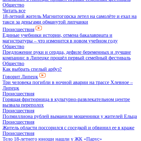
Общество
Читать все
18-летний житель Магнитогорска летел на самолёте и ехал на
такси за деньгами обманутой липчанки
Происшествия
Единые учебники истории, отмена бакалавриата и
магистратуры – что изменится в новом учебном году
Общество
Предложение руки и сердца, дефиле беременных и лучшие
компании: в Липецке прошёл первый семейный фестиваль
Общество
Как выбрать спелый арбуз?
Говорит Липецк
Три человека погибли в ночной аварии на трассе Хлевное –
Липецк
Происшествия
Горящая фритюрница в культурно-развлекательном центре
вызвала переполох
Происшествия
Полмиллиона рублей выманили мошенники у жителей Ельца
Происшествия
Житель области поссорился с соседкой и обвинил ее в краже
Происшествия
Тело 18-летнего юноши нашли у ЖК «Парус»