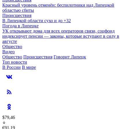
Красный уровень отменён: беспилотники над Липецкой
областью сбиты
Происшествия
В Липецкой области сухо и до +32
Погода в Липецке
УК открывают дома для всех операторов связи, соцфонд
индексирует пенсии — законы, которые вступают в силу в
августе
Общество
Видео
Общество
Происшествия
Говорит Липецк
Топ новости
В России
В мире
$79,46
€91,19