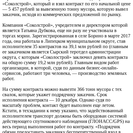
«Соколстрой», который и взял контракт по его начальной цене
— 5 457 рублей за вывезенную тонну мусора, которую вывел
заказчик, исходя из коммерческих предложений по рынку.
Компания «Соколстрой», учредителем и директором которой
является Татьяна Дубкова, еще ни разу не участвовала в
торгах мэрии. Зарегистрированная в селе Борино в марте 2017
года, она работала в Липецком муниципальном округе, став
исполнителем 35 контрактов на 39,1 млн рублей по (главным
ее заказчиком является Сырский теротдел администрации
округа, с которым «Соколострой» заключил девять контракта
на общую сумму 19,2 млн рублей). Главным видом работ
организации, в которой, судя по данным бизнес-онлайн-
сервисов, работают три человека, — производство земляных
работ.
На сумму контракта можно вывезти 366 тонн мусора с тех
свалок, которые укажет подрядчику заказчик. Срок
исполнения контракта — 10 декабря. Однако судя по
масштабу проблем, контакт будет выполнен еще летом.
Кстати, в техзадании к нему указано, что задействованный
исполнителем транспорт должны быть оборудован системой
действующего спутникового наблюдения (ГЛОНАСС/GPS) на
весь период выполнения работ по контракту. «Подрядчик
обязан предоставить заказчику беспрепятственный вход в