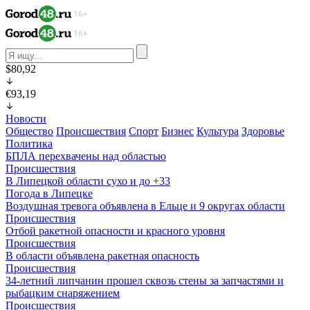
$80,92
€93,19
Новости
Общество
Происшествия
Спорт
Бизнес
Культура
Здоровье
Политика
БПЛА перехвачены над областью
Происшествия
В Липецкой области сухо и до +33
Погода в Липецке
Воздушная тревога объявлена в Ельце и 9 округах области
Происшествия
Отбой ракетной опасности и красного уровня
Происшествия
В области объявлена ракетная опасность
Происшествия
34-летний липчанин прошел сквозь стены за запчастями и
рыбацким снаряжением
Происшествия