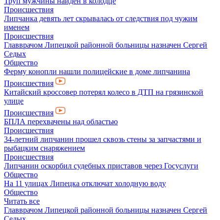
Труп мужчины найден в колодце
Происшествия
Липчанка девять лет скрывалась от следствия под чужим
именем
Происшествия
Главврачом Липецкой районной больницы назначен Сергей
Седых
Общество
Ферму конопли нашли полицейские в доме липчанина
Происшествия
Китайский кроссовер потерял колесо в ДТП на грязинской
улице
Происшествия
БПЛА перехвачены над областью
Происшествия
34-летний липчанин прошел сквозь стены за запчастями и
рыбацким снаряжением
Происшествия
Липчанин оскорбил судебных приставов через Госуслуги
Общество
На 11 улицах Липецка отключат холодную воду
Общество
Читать все
Главврачом Липецкой районной больницы назначен Сергей
Седых