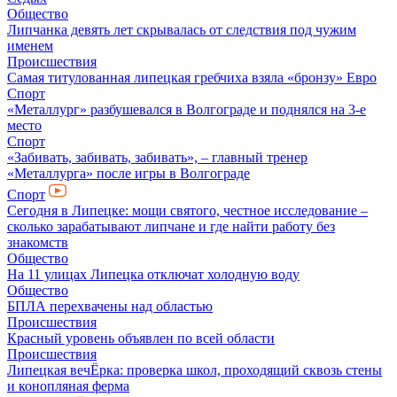
Общество
Липчанка девять лет скрывалась от следствия под чужим
именем
Происшествия
Самая титулованная липецкая гребчиха взяла «бронзу» Евро
Спорт
«Металлург» разбушевался в Волгограде и поднялся на 3-е
место
Спорт
«Забивать, забивать, забивать», – главный тренер
«Металлурга» после игры в Волгограде
Спорт
Сегодня в Липецке: мощи святого, честное исследование –
сколько зарабатывают липчане и где найти работу без
знакомств
Общество
На 11 улицах Липецка отключат холодную воду
Общество
БПЛА перехвачены над областью
Происшествия
Красный уровень объявлен по всей области
Происшествия
Липецкая вечЁрка: проверка школ, проходящий сквозь стены
и конопляная ферма