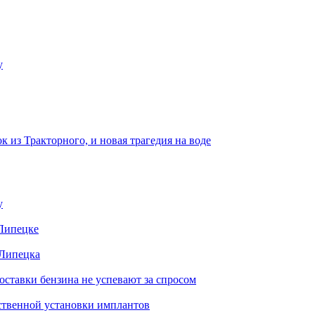
у
к из Тракторного, и новая трагедия на воде
у
 Липецке
 Липецка
ставки бензина не успевают за спросом
ественной установки имплантов