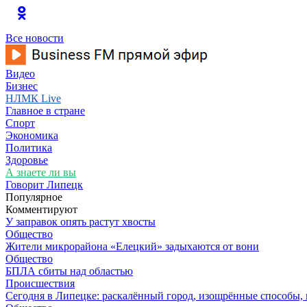
Все новости
Видео
Бизнес
НЛМК Live
Главное в стране
Спорт
Экономика
Политика
Здоровье
А знаете ли вы
Говорит Липецк
Популярное
Комментируют
У заправок опять растут хвосты
Общество
Жители микрорайона «Елецкий» задыхаются от вони
Общество
БПЛА сбиты над областью
Происшествия
Сегодня в Липецке: раскалённый город, изощрённые способы, 