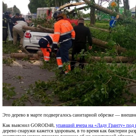
Это дерево в марте подвергалось санитарной обрезке — внешне
Как выяснил GOROD48,
упавший вчера на «Ладу Гранту» под
дерево снаружи кажется здоровым, в то время как бактерии ра