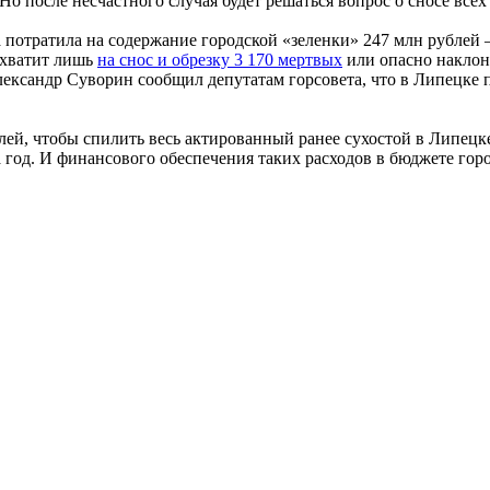
о после несчастного случая будет решаться вопрос о сносе всех 
потратила на содержание городской «зеленки» 247 млн рублей — 
 хватит лишь
на снос и обрезку 3 170 мертвых
или опасно наклони
лександр Суворин сообщил депутатам горсовета, что в Липецке 
й, чтобы спилить весь актированный ранее сухостой в Липецке.
 год. И финансового обеспечения таких расходов в бюджете горо