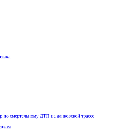
итика
ор по смертельному ДТП на данковской трассе
ецком