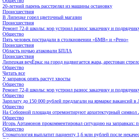
Общество
20-летний парень расстрелял из машины остановку
Происшествия
В Липецке горел цветочный магазин
Происшествия
Ремонт 72‑й школы: мэр устроил разнос заказчику и подрядчик
Общество
Пять человек пострадали в столкновении «БМВ» и «Рено»
Происшествия
Область ночью атаковали БПЛА
Происшествия
Липецкая вечЁрка: на город надвигается жара, арестован стрело
Общество
Читать все
У заправок опять растут хвосты
Общество
Ремонт 72‑й школы: мэр устроил разнос заказчику и подрядчик
Общество
Зарплату до 150 000 рублей предлагали на ярмарке вакансий в
Общество
На Соборной площади отремонтируют архитектурный символ
Общество
Игорь Артамонов прокомментировал ситуацию на заправках: по
Общество
Стоматология выплатит пациенту 1,6 млн рублей после некач