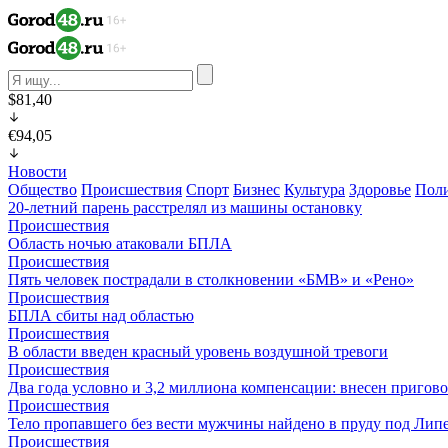
$81,40
€94,05
Новости
Общество
Происшествия
Спорт
Бизнес
Культура
Здоровье
Пол
20-летний парень расстрелял из машины остановку
Происшествия
Область ночью атаковали БПЛА
Происшествия
Пять человек пострадали в столкновении «БМВ» и «Рено»
Происшествия
БПЛА сбиты над областью
Происшествия
В области введен красный уровень воздушной тревоги
Происшествия
Два года условно и 3,2 миллиона компенсации: внесен пригов
Происшествия
Тело пропавшего без вести мужчины найдено в пруду под Лип
Происшествия