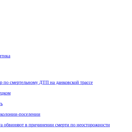
итика
ор по смертельному ДТП на данковской трассе
ецком
ть
в колонии-поселении
иста обвиняют в причинении смерти по неосторожности