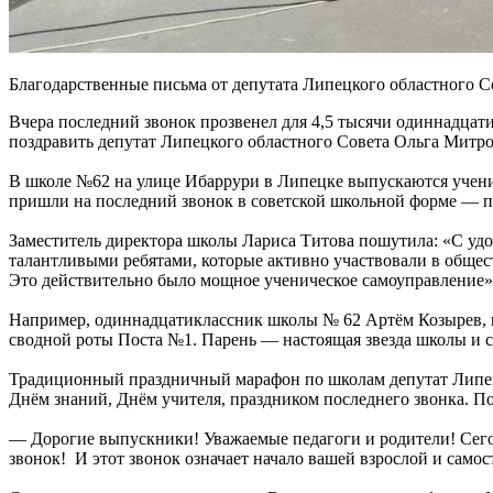
Благодарственные письма от депутата Липецкого областного С
Вчера последний звонок прозвенел для 4,5 тысячи одиннадцат
поздравить депутат Липецкого областного Совета Ольга Митр
В школе №62 на улице Ибаррури в Липецке выпускаются учени
пришли на последний звонок в советской школьной форме — п
Заместитель директора школы Лариса Титова пошутила: «С удо
талантливыми ребятами, которые активно участвовали в общес
Это действительно было мощное ученическое самоуправление»
Например, одиннадцатиклассник школы № 62 Артём Козырев, ко
сводной роты Поста №1. Парень — настоящая звезда школы и с
Традиционный праздничный марафон по школам депутат Липецко
Днём знаний, Днём учителя, праздником последнего звонка. По
— Дорогие выпускники! Уважаемые педагоги и родители! Сег
звонок! И этот звонок означает начало вашей взрослой и сам