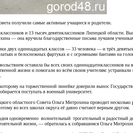
овета получили самые активные учащиеся и родители.
иклассников и 13 тысяч девятиклассников Липецкой области. Вы
охина — она вручила благодарственные письма лучшим ученикам
ки двух одиннадцатых классов — 33 человека — и трёх девяты
латьях и белоснежных фартуках и с огромными бантами на голо
вольствием оставила бы всех своих одиннадцатиклассников на в
твенной жизни и помогали во всём своим учителям: устраивали 
.
торому на торжественной линейке доверили вынос Государствен
обирается поступать в военный университет.
го областного Совета Ольга Митрохина проводит несколько раз 
этому во всех школах округа её давно считают верным другом.
одня одновременно волнительный трогательный и радостный де
остоятельной жизни, — обратилась к собравшимся Ольга Митрохи