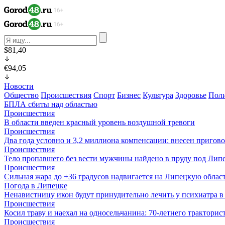
$81,40
€94,05
Новости
Общество
Происшествия
Спорт
Бизнес
Культура
Здоровье
Пол
БПЛА сбиты над областью
Происшествия
В области введен красный уровень воздушной тревоги
Происшествия
Два года условно и 3,2 миллиона компенсации: внесен пригов
Происшествия
Тело пропавшего без вести мужчины найдено в пруду под Лип
Происшествия
Сильная жара до +36 градусов надвигается на Липецкую облас
Погода в Липецке
Ненавистницу икон будут принудительно лечить у психиатра 
Происшествия
Косил траву и наехал на односельчанина: 70-летнего трактор
Происшествия