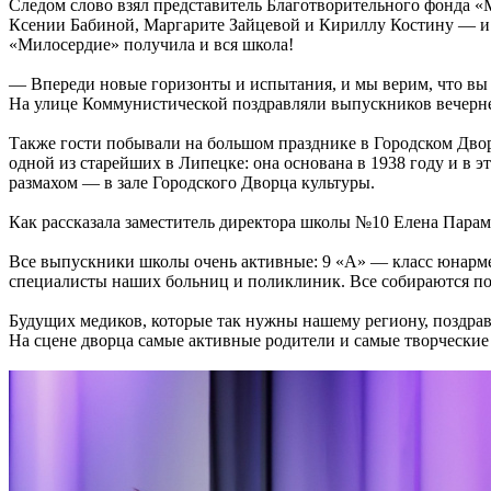
Следом слово взял представитель Благотворительного фонда
Ксении Бабиной, Маргарите Зайцевой и Кириллу Костину — и
«Милосердие» получила и вся школа!
— Впереди новые горизонты и испытания, и мы верим, что вы п
На улице Коммунистической поздравляли выпускников вечерн
Также гости побывали на большом празднике в Городском Двор
одной из старейших в Липецке: она основана в 1938 году и в э
размахом — в зале Городского Дворца культуры.
Как рассказала заместитель директора школы №10 Елена Парамо
Все выпускники школы очень активные: 9 «А» — класс юнарме
специалисты наших больниц и поликлиник. Все собираются пос
Будущих медиков, которые так нужны нашему региону, поздр
На сцене дворца самые активные родители и самые творческие