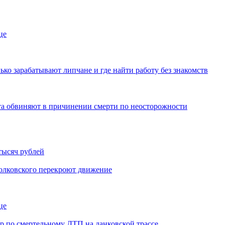
це
ько зарабатывают липчане и где найти работу без знакомств
иста обвиняют в причинении смерти по неосторожности
тысяч рублей
иолковского перекроют движение
це
ор по смертельному ДТП на данковской трассе