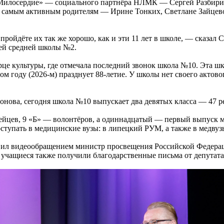
 «Милосердие» — социального партнёра НЛМК — Сергей Разбир
 самым активным родителям — Ирине Тонких, Светлане Зайцево
ройдёте их так же хорошо, как и эти 11 лет в школе, — сказал 
ей средней школы №2.
це культуры, где отмечала последний звонок школа №10. Эта шк
том году (2026-м) празднует 88-летие. У школы нет своего актово
нова, сегодня школа №10 выпускает два девятых класса — 47 ре
йцев, 9 «Б» — волонтёров, а одиннадцатый — первый выпуск м
тупать в медицинские вузы: в липецкий РУМ, а также в медвуз
авил видеообращением министр просвещения Российской Федера
 учащиеся также получили благодарственные письма от депутат