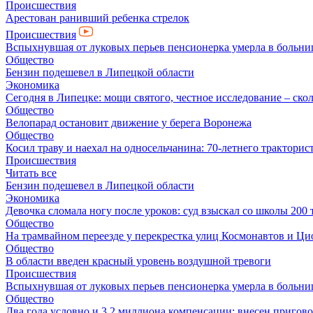
Происшествия
Арестован ранивший ребенка стрелок
Происшествия
Вспыхнувшая от луковых перьев пенсионерка умерла в больни
Общество
Бензин подешевел в Липецкой области
Экономика
Сегодня в Липецке: мощи святого, честное исследование – скол
Общество
Велопарад остановит движение у берега Воронежа
Общество
Косил траву и наехал на односельчанина: 70-летнего трактор
Происшествия
Читать все
Бензин подешевел в Липецкой области
Экономика
Девочка сломала ногу после уроков: суд взыскал со школы 200 
Общество
На трамвайном переезде у перекрестка улиц Космонавтов и Ц
Общество
В области введен красный уровень воздушной тревоги
Происшествия
Вспыхнувшая от луковых перьев пенсионерка умерла в больни
Общество
Два года условно и 3,2 миллиона компенсации: внесен пригов