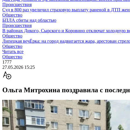
Происшествия
Суд в 800 раз увеличил страховую выплату раненой в ДТП же
Общество
БПЛА сбиты над областью
Происшествия
В районах Дикого, Сырского и Коровино отключат холодную в
Общество
Липецкая вечЁрка: на город надвигается жара, арестован стрело
Общество
Читать все
Общество
1777
27.05.2026 15:25
Ольга Митрохина поздравила с последн