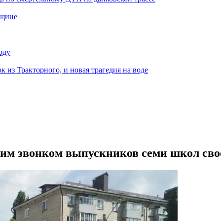
нщине
оду
к из Тракторного, и новая трагедия на воде
им звонком выпускников семи школ сво