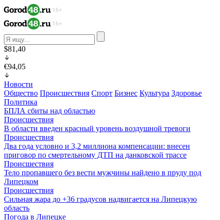
$81,40
€94,05
Новости
Общество
Происшествия
Спорт
Бизнес
Культура
Здоровье
Политика
БПЛА сбиты над областью
Происшествия
В области введен красный уровень воздушной тревоги
Происшествия
Два года условно и 3,2 миллиона компенсации: внесен
приговор по смертельному ДТП на данковской трассе
Происшествия
Тело пропавшего без вести мужчины найдено в пруду под
Липецком
Происшествия
Сильная жара до +36 градусов надвигается на Липецкую
область
Погода в Липецке