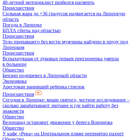
40-летний мотоциклист разбился насмерть
Происшествия
Сильная жара до +36 градусов надвигается на Липецкую
область
Погода в Липецке
БПЛА сбиты над областью
Происшествия
Тело пропавшего без вести мужчины найдено в пруду под
Липецком
Происшествия
Вспыхнувшая от луковых перьев пенсионерка умерла
в больнице
Общество
Бензин подешевел в Липецкой области
Экономика
Арестован ранивший ребенка стрелок
Происшествия
Сегодня в Липецке: мощи святого, честное исследование –
сколько зарабатывают липчане и где найти работу без
знакомств
Общество
Велопарад остановит движение у берега Воронежа
Общество
У кафе «Река» на Центральном пляже неприятно пахнет
Общество