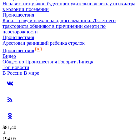
Ненавистницу икон будут принудительно лечить у психиатра
в колонии-поселении
Происшествия
Косил траву и наехал на односельчанина: 70-летнего
тракториста обвиняют в причинении смерти по
неосторожности
Происшествия
Арестован ранивший ребенка стрелок
Происшествия
Видео
Общество
Происшествия
Говорит Липецк
Топ новости
В России
В мире
$81,40
€94,05