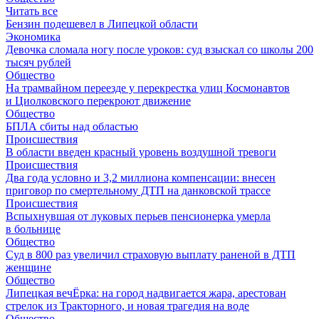
Читать все
Бензин подешевел в Липецкой области
Экономика
Девочка сломала ногу после уроков: суд взыскал со школы 200
тысяч рублей
Общество
На трамвайном переезде у перекрестка улиц Космонавтов
и Циолковского перекроют движение
Общество
БПЛА сбиты над областью
Происшествия
В области введен красный уровень воздушной тревоги
Происшествия
Два года условно и 3,2 миллиона компенсации: внесен
приговор по смертельному ДТП на данковской трассе
Происшествия
Вспыхнувшая от луковых перьев пенсионерка умерла
в больнице
Общество
Суд в 800 раз увеличил страховую выплату раненой в ДТП
женщине
Общество
Липецкая вечЁрка: на город надвигается жара, арестован
стрелок из Тракторного, и новая трагедия на воде
Общество