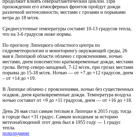
продолжит влиять североатлантический циклон. При
прохождении его атмосферных фронтов пройдут дожди
различной интенсивности, местами с грозами и порывами
ветра до 18 м/сек.
Среднесуточные температуры составят 10-13 градусов тепла,
что на 3-6 градусов ниже нормы.
По прогнозу Липецкого областного центра по
гидрометеорологии и мониторингу окружающей среды, 26
мая в Липецкой области облачно с прояснениями, ночью
местами, днем повсеместно кратковременные дожди, местами
грозы. Ветер северо-западный, 7-12 м/сек, при грозах местами
порывы до 15-18 м/сек. Ночью — от +7 до +12 градусов, днем
– от +14 до +19.
В Липецке облачно с прояснениями, ночью без существенных
осадков, днем кратковременные дожди. Температура воздуха
ночью составит от +9 до +11 градусов, днем — от +16 до +18.
День 26 мая стал самым теплым в Липецке в 2015 году, тогда
в городе был +31 градус. Самым холодным за историю
метеонаблюдений этот день был в 1955 году — 1 градус
тепла.
похолодание