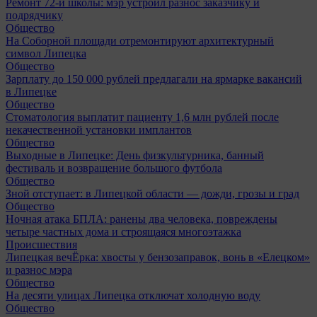
Ремонт 72‑й школы: мэр устроил разнос заказчику и
подрядчику
Общество
На Соборной площади отремонтируют архитектурный
символ Липецка
Общество
Зарплату до 150 000 рублей предлагали на ярмарке вакансий
в Липецке
Общество
Стоматология выплатит пациенту 1,6 млн рублей после
некачественной установки имплантов
Общество
Выходные в Липецке: День физкультурника, банный
фестиваль и возвращение большого футбола
Общество
Зной отступает: в Липецкой области — дожди, грозы и град
Общество
Ночная атака БПЛА: ранены два человека, повреждены
четыре частных дома и строящаяся многоэтажка
Происшествия
Липецкая вечЁрка: хвосты у бензозаправок, вонь в «Елецком»
и разнос мэра
Общество
На десяти улицах Липецка отключат холодную воду
Общество