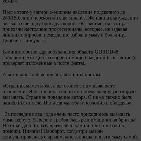
уехал».
После этого у матери женщины давление подскочило до
240/150, лицо перекосило еще сильнее. Женщина вынужденно
вызвала еще одну бригаду скорой. «К счастью, на этот раз
приехали настоящие профессионалы, которые, не задавая
лишних вопросов, немедленно забрали маму в больницу.
Диагноз – инсульт».
В министерстве здравоохранения области GOROD48
сообщили, что Центр скорой помощи и медицины катастроф
проверяет изложенные в посте факты.
А вот какие сообщения оставили под постом:
«Странно, маме плохо, а вы стоите с ним выясняете
отношения. Я бы плюнула на них и побежала другую скорую
вызывать. Странное поведение автора. С ними можно было
разобраться после. Написав жалобу и позвонив в облздрав».
«За последние два года очень часто приходилось вызывать
маме скорую, бывало и требовалась реанимационная бригада.
Но никогда и ни разу врачи не нахамили или отказали в
помощи. Никогда! Наоборот, когда при вызове
консультировалась с врачом, мне запрещали везти маму самой,