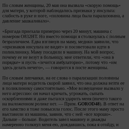
По словам женщины, 20 мая она вызвала «скорую помощь»
для матери, у которой наблюдались признаки у инсульта:
слабость в руке и ноге, «половина лица была парализована, а
давление зашкаливало».
«Бригада приехала примерно через 20 минут, машина с
номером О832НТ. Но вместо помощи я столкнулась с полным
безразличием. Едва взглянув на маму, медики заявили, что
«признаков инсульта не видят» и посоветовали идти в
поликлинику. Маму посадили в машину. На мой вопрос,
почему ее не везут в больницу, мне ответили, что «она в
порядке» и пусть «лечится амбулаторно», потому что «им
здесь делать нечего», — говорится в посте женщины.
По словам липчанки, на ее слова о парализации половины
лица матери водитель скорой заявил, что она должна везти ее
в поликлинику самостоятельно. «Мое возмущение вызвало у
него агрессию: он начал кричать, угрожать, сыпать
оскорблениями и даже пытался ударить меня (ничего такого
на выложенном ролике нет. — Прим.
GOROD48
). В ответ на
его хамство я тоже повысила голос. После этого маму просто
выставили из машины, заявив, что с ней «все хорошо».
Дальше – больше. Водитель завел машину и дважды
намеренно толкнул меня ею, дождавшись, пока я отойду, и