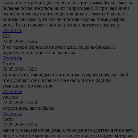
сказали нет причин для госпитализации - мама была лежачая
больная после инсульта, на кт гидроторакс. В три часа ночи
вынесли визитку платных доставщиков лежачих больных -
видимо знакомых, тк это не платная скорая. Мама умерла
дома. Так и говорят - нам не нужно портить статистику.
Ответить
123
22.05.2026 13:46
У ее матери случился инсульт когда ее дочь брехала с
водителем, она просто не вынесла.
Ответить
У них
22.05.2026 13:22
Приоритет на молодых стоит, к ним в первую очередь, мой
отец умирал, они больше часа ехали, потом ходили
усмехались по квартире
Ответить
ужасно
22.05.2026 10:28
встретились две хабалки
Ответить
гость
22.05.2026 10:25
какая то неадекватная дама. в поведении водителя нет ничего.
он не хамит не матерится в отличее от автора видео, которая в