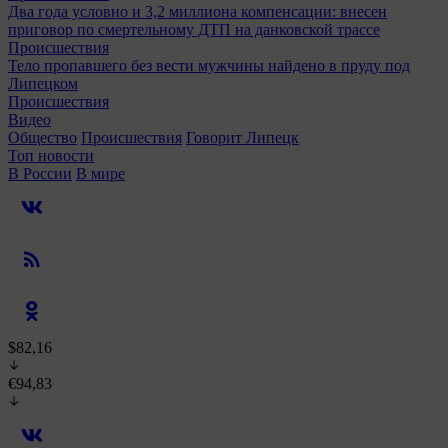
Два года условно и 3,2 миллиона компенсации: внесен
приговор по смертельному ДТП на данковской трассе
Происшествия
Тело пропавшего без вести мужчины найдено в пруду под
Липецком
Происшествия
Видео
Общество
Происшествия
Говорит Липецк
Топ новости
В России
В мире
$82,16
€94,83