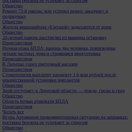
поставки бензина не успевают за спросом
Общество
Ремонт 72‑й школы: мэр устроил разнос заказчику и
подрядчику
Общество
Жители микрорайона «Елецкий» задыхаются от вони
Общество
20-летний парень расстрелял из машины остановку
Происшествия
Ночная атака БПЛА: ранены два человека, повреждены
четыре частных дома и строящаяся многоэтажка
Происшествия
В Липецке горел цветочный магазин
Происшествия
Стоматология выплатит пациенту 1,6 млн рублей после
некачественной установки имплантов
Общество
Зной отступает: в Липецкой области — дожди, грозы и град
Общество
Область ночью атаковали БПЛА
Происшествия
Читать все
Игорь Артамонов прокомментировал ситуацию на заправках:
поставки бензина не успевают за спросом
Общество