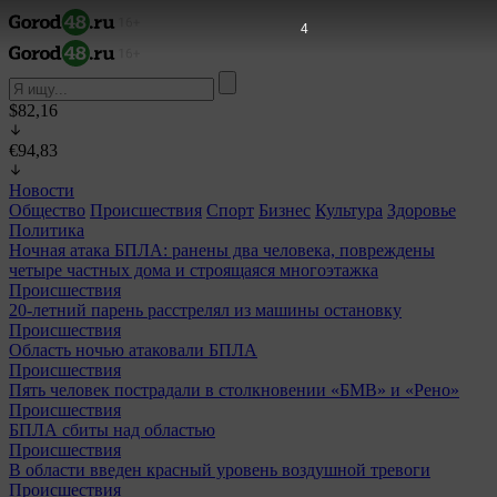
2
$82,16
€94,83
Новости
Общество
Происшествия
Спорт
Бизнес
Культура
Здоровье
Политика
Ночная атака БПЛА: ранены два человека, повреждены
четыре частных дома и строящаяся многоэтажка
Происшествия
20-летний парень расстрелял из машины остановку
Происшествия
Область ночью атаковали БПЛА
Происшествия
Пять человек пострадали в столкновении «БМВ» и «Рено»
Происшествия
БПЛА сбиты над областью
Происшествия
В области введен красный уровень воздушной тревоги
Происшествия