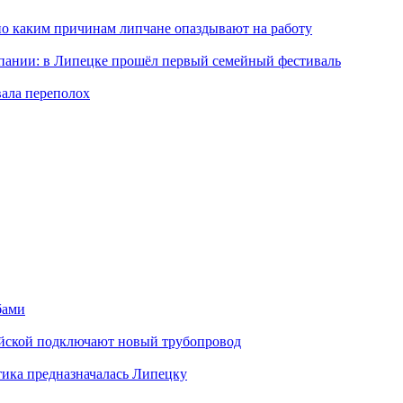
по каким причинам липчане опаздывают на работу
мпании: в Липецке прошёл первый семейный фестиваль
вала переполох
бами
майской подключают новый трубопровод
тика предназначалась Липецку