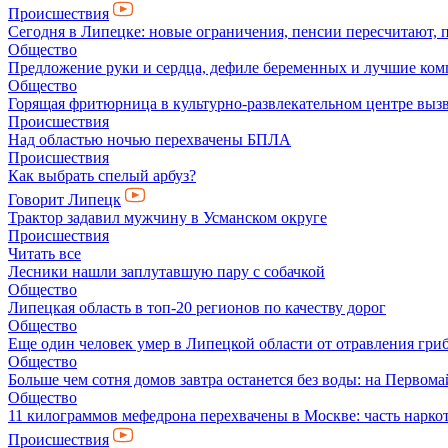
Происшествия
Сегодня в Липецке: новые ограничения, пенсии пересчитают, 
Общество
Предложение руки и сердца, дефиле беременных и лучшие ко
Общество
Горящая фритюрница в культурно-развлекательном центре выз
Происшествия
Над областью ночью перехвачены БПЛА
Происшествия
Как выбрать спелый арбуз?
Говорит Липецк
Трактор задавил мужчину в Усманском округе
Происшествия
Читать все
Лесники нашли заплутавшую пару с собачкой
Общество
Липецкая область в топ-20 регионов по качеству дорог
Общество
Еще один человек умер в Липецкой области от отравления гри
Общество
Больше чем сотня домов завтра останется без воды: на Перво
Общество
11 килограммов мефедрона перехвачены в Москве: часть нарко
Происшествия