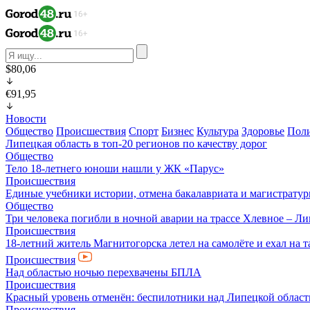
$80,06
€91,95
Новости
Общество
Происшествия
Спорт
Бизнес
Культура
Здоровье
Пол
Липецкая область в топ-20 регионов по качеству дорог
Общество
Тело 18-летнего юноши нашли у ЖК «Парус»
Происшествия
Единые учебники истории, отмена бакалавриата и магистратур
Общество
Три человека погибли в ночной аварии на трассе Хлевное – Л
Происшествия
18-летний житель Магнитогорска летел на самолёте и ехал на 
Происшествия
Над областью ночью перехвачены БПЛА
Происшествия
Красный уровень отменён: беспилотники над Липецкой облас
Происшествия