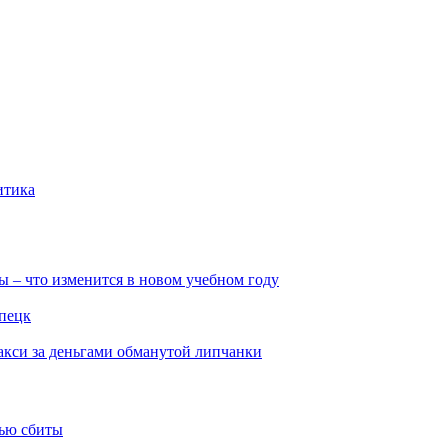
итика
ы – что изменится в новом учебном году
ипецк
такси за деньгами обманутой липчанки
тью сбиты