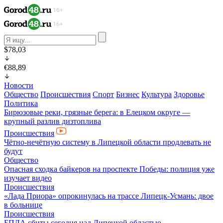
$78,03
€88,89
Новости
Общество
Происшествия
Спорт
Бизнес
Культура
Здоровье
Политика
Бирюзовые реки, грязные берега: в Елецком округе —
крупный разлив дизтоплива
Происшествия
Чётно-нечётную систему в Липецкой области продлевать не
будут
Общество
Опасная сходка байкеров на проспекте Победы: полиция уже
изучает видео
Происшествия
«Лада Приора» опрокинулась на трассе Липецк-Усмань: двое
в больнице
Происшествия
БПЛА сбиты сегодня над Липецкой областью