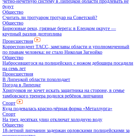
Чётно-нечётную систему в Липецкой области продлевать не
будут
Общество
Считать ли тротуаром тротуар на Советской?
Общество
Бирюзовые реки, грязные берега: в Елецком округе —
крупный разлив дизтоплива
Происшествия
Корреспондент ТАСС, замглавы области и уполномоченный
по правам человека: не стало Николая Загнойко
Общество
Набросившегося на полицейских с ножом дебошира посадили
на семь лет
Происшествия
В Липецкой области похолодает
Погода в Липецке
Хрипунков не хочет искать защитника на стороне, в семье
тамбовского тренера родился ребёнок липчанин
Спорт
Куда подевалась красно-чёрная форма «Металлурга»
Спорт
На трех десятках улиц отключат холодную воду
Общество
18-летний липчанин задержан орловскими полицейскими за
мошенничество