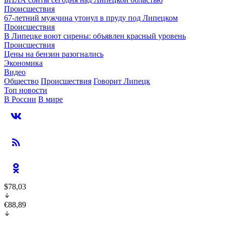
Происшествия
67-летний мужчина утонул в пруду под Липецком
Происшествия
В Липецке воют сирены: объявлен красный уровень
Происшествия
Цены на бензин разогнались
Экономика
Видео
Общество
Происшествия
Говорит Липецк
Топ новости
В России
В мире
$78,03
€88,89