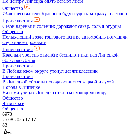
По центру Липецка опять бегают лисы
Общество
73-летнего жителя Красного будут судить за кражу телефона
Происшествия
Сезон варенья и солений: дорожают сахар, соль и огурцы
Общество
Полыхающий возле торгового центра автомобиль потушили
случайные прохожие
Происшествия
Красный уровень отменён: беспилотники над Липецкой
областью сбиты
Происшествия
В Лебедянском округе утонул девятиклассник
Происшествия
В Липецкой области погода останется жаркой и сухой
Погода в Липецке
На семи улицах Липецка отключат холодную воду
Общество
Читать все
Общество
6978
25.08.2025 17:17
83