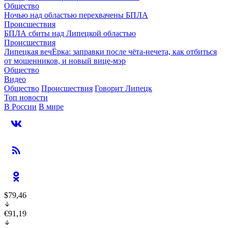
Общество
Ночью над областью перехвачены БПЛА
Происшествия
БПЛА сбиты над Липецкой областью
Происшествия
Липецкая вечЁрка: заправки после чёта-нечета, как отбиться
от мошенников, и новый вице-мэр
Общество
Видео
Общество
Происшествия
Говорит Липецк
Топ новости
В России
В мире
$79,46
€91,19