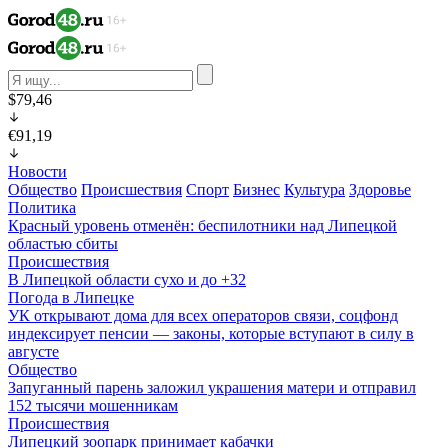
$79,46
€91,19
Новости
Общество
Происшествия
Спорт
Бизнес
Культура
Здоровье
Политика
Красный уровень отменён: беспилотники над Липецкой
областью сбиты
Происшествия
В Липецкой области сухо и до +32
Погода в Липецке
УК открывают дома для всех операторов связи, соцфонд
индексирует пенсии — законы, которые вступают в силу в
августе
Общество
Запуганный парень заложил украшения матери и отправил
152 тысячи мошенникам
Происшествия
Липецкий зоопарк принимает кабачки