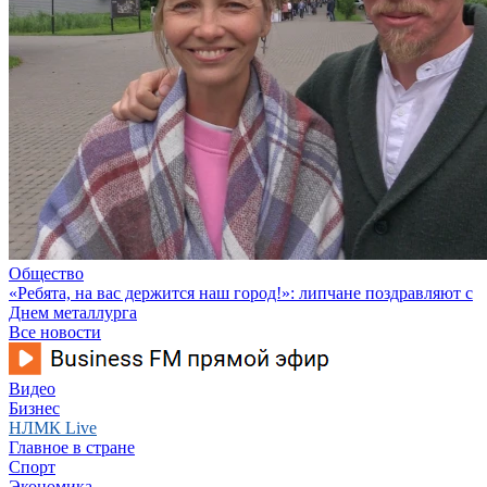
Общество
«Ребята, на вас держится наш город!»: липчане поздравляют с
Днем металлурга
Все новости
Видео
Бизнес
НЛМК Live
Главное в стране
Спорт
Экономика