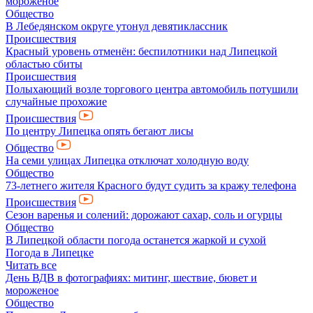
мороженое
Общество
В Лебедянском округе утонул девятиклассник
Происшествия
Красный уровень отменён: беспилотники над Липецкой
областью сбиты
Происшествия
Полыхающий возле торгового центра автомобиль потушили
случайные прохожие
Происшествия
По центру Липецка опять бегают лисы
Общество
На семи улицах Липецка отключат холодную воду
Общество
73-летнего жителя Красного будут судить за кражу телефона
Происшествия
Сезон варенья и солений: дорожают сахар, соль и огурцы
Общество
В Липецкой области погода останется жаркой и сухой
Погода в Липецке
Читать все
День ВДВ в фотографиях: митинг, шествие, бювет и
мороженое
Общество