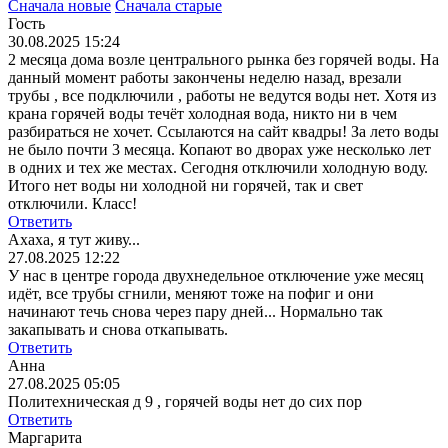
Сначала новые
Сначала старые
Гость
30.08.2025 15:24
2 месяца дома возле центрального рынка без горячей воды. На
данный момент работы закончены неделю назад, врезали
трубы , все подключили , работы не ведутся воды нет. Хотя из
крана горячей воды течёт холодная вода, никто ни в чем
разбираться не хочет. Ссылаются на сайт квадры! За лето воды
не было почти 3 месяца. Копают во дворах уже несколько лет
в одних и тех же местах. Сегодня отключили холодную воду.
Итого нет воды ни холодной ни горячей, так и свет
отключили. Класс!
Ответить
Ахаха, я тут живу...
27.08.2025 12:22
У нас в центре города двухнедельное отключение уже месяц
идёт, все трубы сгнили, меняют тоже на пофиг и они
начинают течь снова через пару дней... Нормально так
закапывать и снова откапывать.
Ответить
Анна
27.08.2025 05:05
Политехническая д 9 , горячей воды нет до сих пор
Ответить
Маргарита