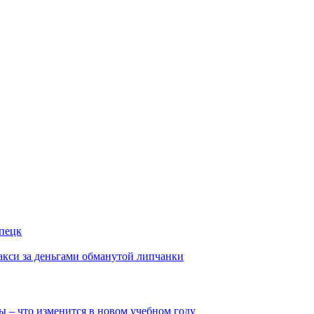
ипецк
такси за деньгами обманутой липчанки
ы – что изменится в новом учебном году