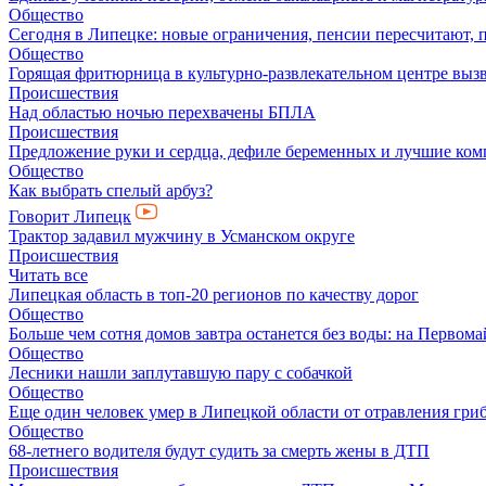
Общество
Сегодня в Липецке: новые ограничения, пенсии пересчитают, 
Общество
Горящая фритюрница в культурно-развлекательном центре выз
Происшествия
Над областью ночью перехвачены БПЛА
Происшествия
Предложение руки и сердца, дефиле беременных и лучшие ко
Общество
Как выбрать спелый арбуз?
Говорит Липецк
Трактор задавил мужчину в Усманском округе
Происшествия
Читать все
Липецкая область в топ-20 регионов по качеству дорог
Общество
Больше чем сотня домов завтра останется без воды: на Перво
Общество
Лесники нашли заплутавшую пару с собачкой
Общество
Еще один человек умер в Липецкой области от отравления гри
Общество
68-летнего водителя будут судить за смерть жены в ДТП
Происшествия