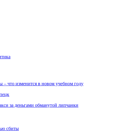
итика
ы – что изменится в новом учебном году
ипецк
такси за деньгами обманутой липчанки
тью сбиты