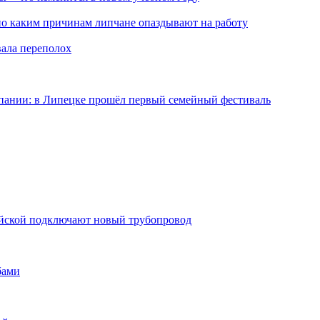
по каким причинам липчане опаздывают на работу
вала переполох
мпании: в Липецке прошёл первый семейный фестиваль
майской подключают новый трубопровод
бами