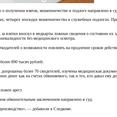
о о получении взяток, мошенничестве и подлоге направлено в су
ятках, четырех эпизодах мошенничества и служебных подлогах.
в, за взятки вносил в медкарты ложные сведения о состоянии их
 инвалидности без медицинского осмотра.
кодателей о возможности повлиять на продление сроков действи
 более 890 тысяч рублей.
в, допрошены более 70 свидетелей, изучены медицинская докумен
е денег как на счетах обвиняемого, так и тех, кто давал ему д
ложен арест.
ором обвинительным заключением направлено в суд.
производство», — добавили в Следкоме.