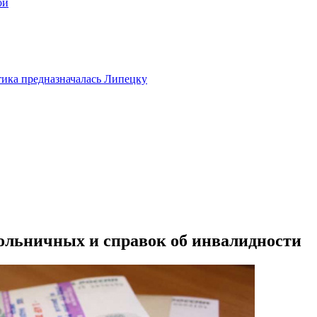
ой
тика предназначалась Липецку
ольничных и справок об инвалидности