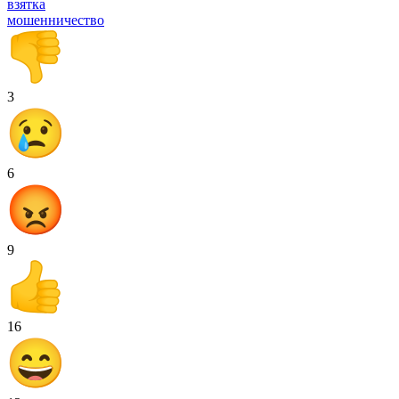
взятка
мошенничество
3
6
9
16