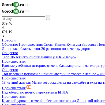
$79,46
€91,19
Новости
Общество
Происшествия
Спорт
Бизнес
Культура
Здоровье
Пол
Липецкая область в топ-20 регионов по качеству дорог
Общество
Тело 18-летнего юноши нашли у ЖК «Парус»
Происшествия
Единые учебники истории, отмена бакалавриата и магистратур
Общество
Три человека погибли в ночной аварии на трассе Хлевное – Л
Происшествия
18-летний житель Магнитогорска летел на самолёте и ехал на 
Происшествия
Над областью ночью перехвачены БПЛА
Происшествия
Красный уровень отменён: беспилотники над Липецкой облас
Происшествия