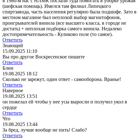
в 1980-м нас с НЛМК послали туда помогать в уборке урожая
(шефская помощь). Имелся там филиал Липецкого
спиртзавода, часть населения регулярно была подшофе. Зато в
местном магазине был неплохой выбор магнитофонов,
проигрывателей винила (все высшего класса, в городе не
достать) + неплохая подборка самого винила. Недалеко
достопримечательность - Куликово поле (то самое).
Ответить
Знающий
15.09.2025 11:10
Вы про другое Воскресенское пишите
Ответить
Блин
19.08.2025 18:12
Сколько не зарежут, один ответ - самооборона. Вранье!
Ответить
Наверное
19.08.2025 13:51
он пожелал ей чтобы у нее усы выросли и получил укол в
сердце
Ответить
Что
19.08.2025 13:44
За бред, лучше вообще не пить! Слабо?
Ответить