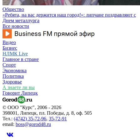
Общество
«Ребята, на вас держится наш город!»: липчане поздравляют с
Днем металлурга
Все новости
Видео
Бизнес
НЛМК Live
Главное в стране
Спорт
Экономика
Политика
Здоровье
А знаете ли вы
Говорит Липецк
© ООО "Курс", 2006 - 2026
398001, Липецк, пл. Победы, д. 8, оф. 505
Тел.:
(4742) 35-72-96
,
35-72-91
email:
boss@gorod48.ru