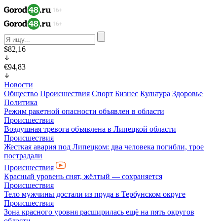
$82,16
€94,83
Новости
Общество
Происшествия
Спорт
Бизнес
Культура
Здоровье
Политика
Режим ракетной опасности объявлен в области
Происшествия
Воздушная тревога объявлена в Липецкой области
Происшествия
Жесткая авария под Липецком: два человека погибли, трое
пострадали
Происшествия
Красный уровень снят, жёлтый — сохраняется
Происшествия
Тело мужчины достали из пруда в Тербунском округе
Происшествия
Зона красного уровня расширилась ещё на пять округов
области