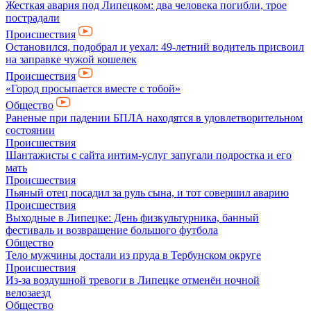
Жесткая авария под Липецком: два человека погибли, трое
пострадали
Происшествия
Остановился, подобрал и уехал: 49-летний водитель присвоил
на заправке чужой кошелек
Происшествия
«Город просыпается вместе с тобой»
Общество
Раненые при падении БПЛА находятся в удовлетворительном
состоянии
Происшествия
Шантажисты с сайта интим-услуг запугали подростка и его
мать
Происшествия
Пьяный отец посадил за руль сына, и тот совершил аварию
Происшествия
Выходные в Липецке: День физкультурника, банный
фестиваль и возвращение большого футбола
Общество
Тело мужчины достали из пруда в Тербунском округе
Происшествия
Из-за воздушной тревоги в Липецке отменён ночной
велозаезд
Общество