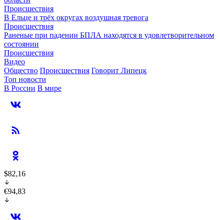
Происшествия
В Ельце и трёх округах воздушная тревога
Происшествия
Раненые при падении БПЛА находятся в удовлетворительном
состоянии
Происшествия
Видео
Общество
Происшествия
Говорит Липецк
Топ новости
В России
В мире
$82,16
€94,83