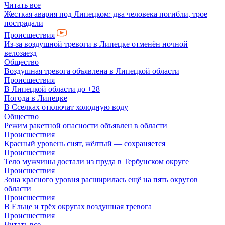
Читать все
Жесткая авария под Липецком: два человека погибли, трое
пострадали
Происшествия
Из-за воздушной тревоги в Липецке отменён ночной
велозаезд
Общество
Воздушная тревога объявлена в Липецкой области
Происшествия
В Липецкой области до +28
Погода в Липецке
В Сселках отключат холодную воду
Общество
Режим ракетной опасности объявлен в области
Происшествия
Красный уровень снят, жёлтый — сохраняется
Происшествия
Тело мужчины достали из пруда в Тербунском округе
Происшествия
Зона красного уровня расширилась ещё на пять округов
области
Происшествия
В Ельце и трёх округах воздушная тревога
Происшествия
Читать все