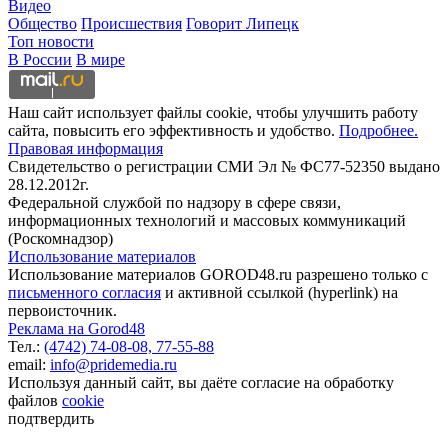
Видео
Общество
Происшествия
Говорит Липецк
Топ новости
В России
В мире
Наш сайт использует файлы cookie, чтобы улучшить работу
сайта, повысить его эффективность и удобство.
Подробнее.
Правовая информация
Свидетельство о регистрации СМИ Эл № ФС77-52350 выдано
28.12.2012г.
Федеральной службой по надзору в сфере связи,
информационных технологий и массовых коммуникаций
(Роскомнадзор)
Использование материалов
Использование материалов GOROD48.ru разрешено только с
письменного согласия
и активной ссылкой (hyperlink) на
первоисточник.
Реклама на Gorod48
Тел.:
(4742) 74-08-08,
77-55-88
email:
info@pridemedia.ru
Используя данный сайт, вы даёте согласие на обработку
файлов
cookie
подтвердить