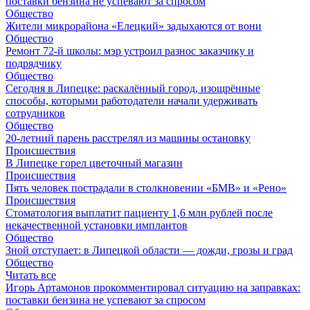
поставки бензина не успевают за спросом
Общество
Жители микрорайона «Елецкий» задыхаются от вони
Общество
Ремонт 72‑й школы: мэр устроил разнос заказчику и
подрядчику
Общество
Сегодня в Липецке: раскалённый город, изощрённые
способы, которыми работодатели начали удерживать
сотрудников
Общество
20-летний парень расстрелял из машины остановку
Происшествия
В Липецке горел цветочный магазин
Происшествия
Пять человек пострадали в столкновении «БМВ» и «Рено»
Происшествия
Стоматология выплатит пациенту 1,6 млн рублей после
некачественной установки имплантов
Общество
Зной отступает: в Липецкой области — дожди, грозы и град
Общество
Читать все
Игорь Артамонов прокомментировал ситуацию на заправках:
поставки бензина не успевают за спросом