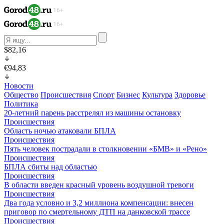
$82,16
€94,83
Новости
Общество
Происшествия
Спорт
Бизнес
Культура
Здоровье
Политика
20-летний парень расстрелял из машины остановку
Происшествия
Область ночью атаковали БПЛА
Происшествия
Пять человек пострадали в столкновении «БМВ» и «Рено»
Происшествия
БПЛА сбиты над областью
Происшествия
В области введен красный уровень воздушной тревоги
Происшествия
Два года условно и 3,2 миллиона компенсации: внесен
приговор по смертельному ДТП на данковской трассе
Происшествия