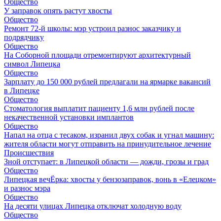
Общество
У заправок опять растут хвосты
Общество
Ремонт 72‑й школы: мэр устроил разнос заказчику и
подрядчику
Общество
На Соборной площади отремонтируют архитектурный
символ Липецка
Общество
Зарплату до 150 000 рублей предлагали на ярмарке вакансий
в Липецке
Общество
Стоматология выплатит пациенту 1,6 млн рублей после
некачественной установки имплантов
Общество
Напал на отца с тесаком, изранил двух собак и угнал машину:
жителя области могут отправить на принудительное лечение
Происшествия
Зной отступает: в Липецкой области — дожди, грозы и град
Общество
Липецкая вечЁрка: хвосты у бензозаправок, вонь в «Елецком»
и разнос мэра
Общество
На десяти улицах Липецка отключат холодную воду
Общество