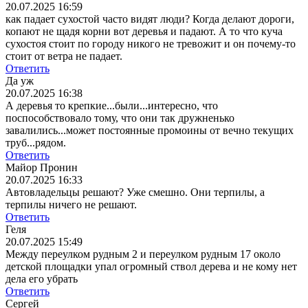
20.07.2025 16:59
как падает сухостой часто видят люди? Когда делают дороги,
копают не щадя корни вот деревья и падают. А то что куча
сухостоя стоит по городу никого не тревожит и он почему-то
стоит от ветра не падает.
Ответить
Да уж
20.07.2025 16:38
А деревья то крепкие...были...интересно, что
поспособствовало тому, что они так дружненько
завалились...может постоянные промоины от вечно текущих
труб...рядом.
Ответить
Майор Пронин
20.07.2025 16:33
Автовладельцы решают? Уже смешно. Они терпилы, а
терпилы ничего не решают.
Ответить
Геля
20.07.2025 15:49
Между переулком рудным 2 и переулком рудным 17 около
детской площадки упал огромный ствол дерева и не кому нет
дела его убрать
Ответить
Сергей