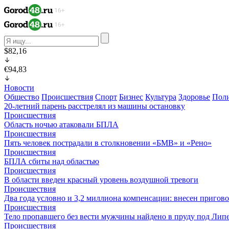
$82,16
€94,83
Новости
Общество
Происшествия
Спорт
Бизнес
Культура
Здоровье
Пол
20-летний парень расстрелял из машины остановку
Происшествия
Область ночью атаковали БПЛА
Происшествия
Пять человек пострадали в столкновении «БМВ» и «Рено»
Происшествия
БПЛА сбиты над областью
Происшествия
В области введен красный уровень воздушной тревоги
Происшествия
Два года условно и 3,2 миллиона компенсации: внесен пригов
Происшествия
Тело пропавшего без вести мужчины найдено в пруду под Лип
Происшествия