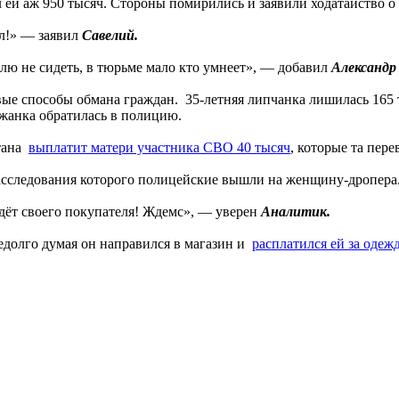
ей аж 950 тысяч. Стороны помирились и заявили ходатайство о 
ел!» — заявил
Савелий.
лю не сидеть, в тюрьме мало кто умнеет», — добавил
Александр
е способы обмана граждан. 35-летняя липчанка лишилась 165 т
ожанка обратилась в полицию.
стана
выплатит матери участника СВО 40 тысяч
, которые та пер
асследования которого полицейские вышли на женщину-дропера.
йдёт своего покупателя! Ждемс», — уверен
Аналитик.
едолго думая он направился в магазин и
расплатился ей за одеж