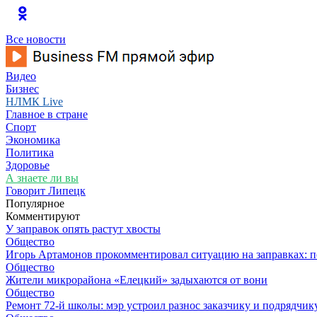
Все новости
Видео
Бизнес
НЛМК Live
Главное в стране
Спорт
Экономика
Политика
Здоровье
А знаете ли вы
Говорит Липецк
Популярное
Комментируют
У заправок опять растут хвосты
Общество
Игорь Артамонов прокомментировал ситуацию на заправках: по
Общество
Жители микрорайона «Елецкий» задыхаются от вони
Общество
Ремонт 72‑й школы: мэр устроил разнос заказчику и подрядчик