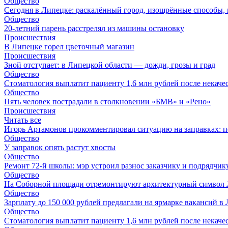
Общество
Сегодня в Липецке: раскалённый город, изощрённые способы, 
Общество
20-летний парень расстрелял из машины остановку
Происшествия
В Липецке горел цветочный магазин
Происшествия
Зной отступает: в Липецкой области — дожди, грозы и град
Общество
Стоматология выплатит пациенту 1,6 млн рублей после некач
Общество
Пять человек пострадали в столкновении «БМВ» и «Рено»
Происшествия
Читать все
Игорь Артамонов прокомментировал ситуацию на заправках: по
Общество
У заправок опять растут хвосты
Общество
Ремонт 72‑й школы: мэр устроил разнос заказчику и подрядчик
Общество
На Соборной площади отремонтируют архитектурный символ
Общество
Зарплату до 150 000 рублей предлагали на ярмарке вакансий в
Общество
Стоматология выплатит пациенту 1,6 млн рублей после некач