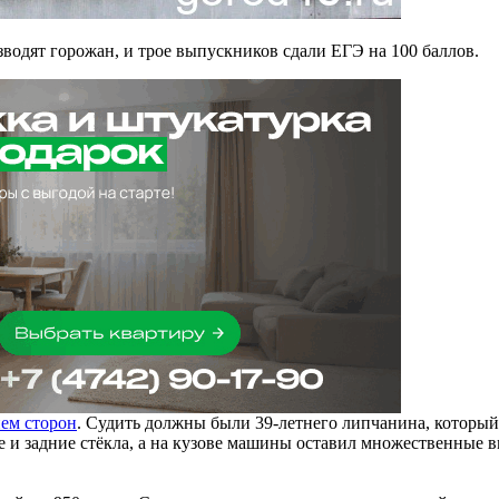
водят горожан, и трое выпускников сдали ЕГЭ на 100 баллов.
ием сторон
. Судить должны были 39-летнего липчанина, который
 и задние стёкла, а на кузове машины оставил множественные в