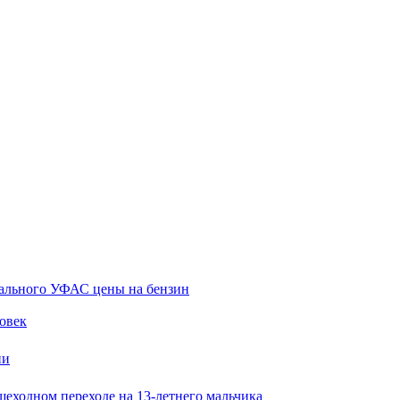
нального УФАС цены на бензин
овек
ни
ешеходном переходе на 13-летнего мальчика