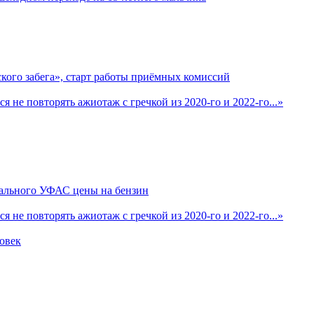
кого забега», старт работы приёмных комиссий
 не повторять ажиотаж с гречкой из 2020-го и 2022-го...»
нального УФАС цены на бензин
 не повторять ажиотаж с гречкой из 2020-го и 2022-го...»
овек