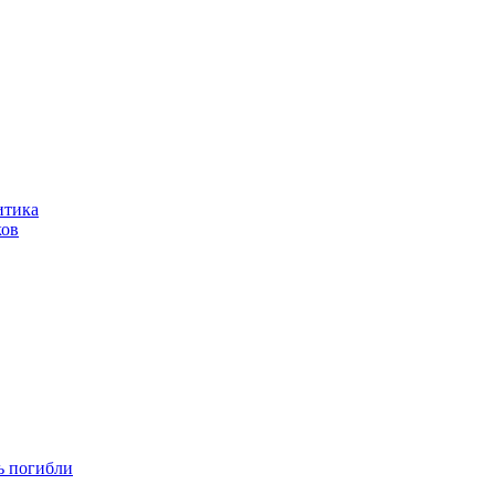
итика
ков
ть погибли