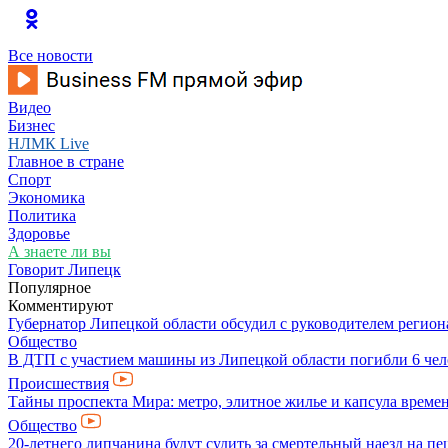
Все новости
Видео
Бизнес
НЛМК Live
Главное в стране
Спорт
Экономика
Политика
Здоровье
А знаете ли вы
Говорит Липецк
Популярное
Комментируют
Губернатор Липецкой области обсудил с руководителем регио
Общество
В ДТП с участием машины из Липецкой области погибли 6 чел
Происшествия
Тайны проспекта Мира: метро, элитное жилье и капсула време
Общество
20-летнего липчанина будут судить за смертельный наезд на п