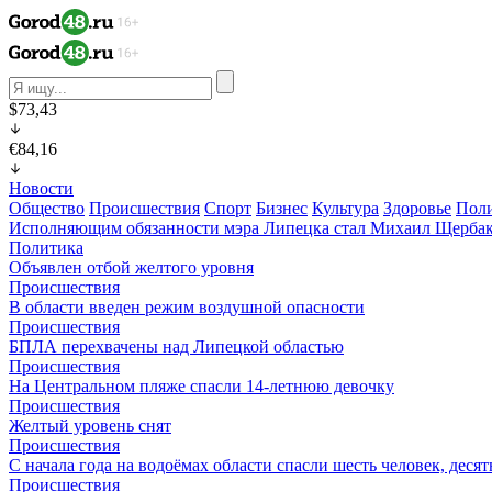
$73,43
€84,16
Новости
Общество
Происшествия
Спорт
Бизнес
Культура
Здоровье
Пол
Исполняющим обязанности мэра Липецка стал Михаил Щерба
Политика
Объявлен отбой желтого уровня
Происшествия
В области введен режим воздушной опасности
Происшествия
БПЛА перехвачены над Липецкой областью
Происшествия
На Центральном пляже спасли 14-летнюю девочку
Происшествия
Желтый уровень снят
Происшествия
С начала года на водоёмах области спасли шесть человек, деся
Происшествия