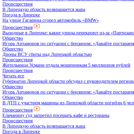
Происшествия
В Липецкую область возвращается жара
Погода в Липецке
На улице Гагарина сгорел автомобиль «BMW»
Происшествия
Выходные в Липецке: какие улицы перекроют из-за «Партизанс
Общество
Игорь Артамонов по ситуации с бензином: «Давайте постараемся
Общество
Дроны ВСУ сбиты над Липецкой областью
Происшествия
Жительница Усмани отдала мошенникам 5 миллионов рублей
Происшествия
Читать все
Губернатор Липецкой области обсудил с руководителем регио
Общество
Игорь Артамонов по ситуации с бензином: «Давайте постараемся
Общество
В ДТП с участием машины из Липецкой области погибли 6 чел
Происшествия
Ельчанину суд запретил посещать кафе и рестораны
Происшествия
В Липецкую область возвращается жара
Погода в Липецке