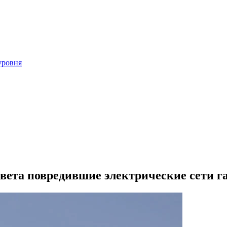
уровня
вета повредившие электрические сети г