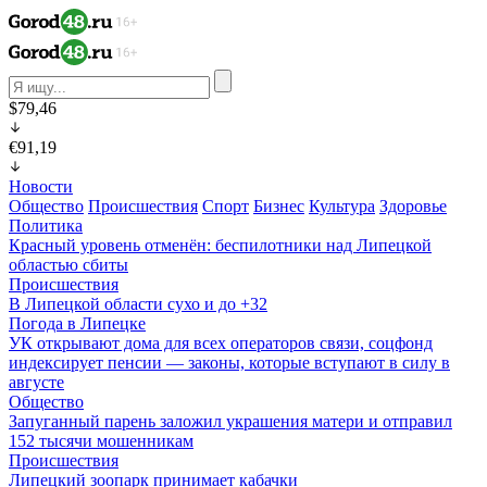
$79,46
€91,19
Новости
Общество
Происшествия
Спорт
Бизнес
Культура
Здоровье
Политика
Красный уровень отменён: беспилотники над Липецкой
областью сбиты
Происшествия
В Липецкой области сухо и до +32
Погода в Липецке
УК открывают дома для всех операторов связи, соцфонд
индексирует пенсии — законы, которые вступают в силу в
августе
Общество
Запуганный парень заложил украшения матери и отправил
152 тысячи мошенникам
Происшествия
Липецкий зоопарк принимает кабачки