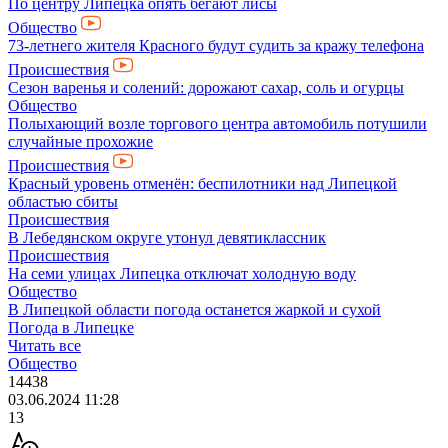
По центру Липецка опять бегают лисы
Общество
73-летнего жителя Красного будут судить за кражу телефона
Происшествия
Сезон варенья и солений: дорожают сахар, соль и огурцы
Общество
Полыхающий возле торгового центра автомобиль потушили
случайные прохожие
Происшествия
Красный уровень отменён: беспилотники над Липецкой
областью сбиты
Происшествия
В Лебедянском округе утонул девятиклассник
Происшествия
На семи улицах Липецка отключат холодную воду
Общество
В Липецкой области погода останется жаркой и сухой
Погода в Липецке
Читать все
Общество
14438
03.06.2024 11:28
13