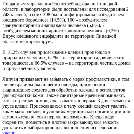
По данным управления Роспотребнадзора по Липецкой
области, в лаборатории были доставлены для исследования 2
748 клещей, из них 398 были инфицированы возбудителем
клещевого боррелиоза (14,5%), 160 – возбудителем
гранулоцитарного анаплазмоза человека (5,8%), 7 –
возбудителем моноцитарного эрлихиоза человека (0,2%).
Вирус клещевого энцефалита на территории Липецкой
области не циркулирует.
В 18,2% случаев присасывание клещей произошло в
природных условиях, 6,7% – на территории садоводческих
товариществ, в 66,5% случаев – на территории частных домов
и приусадебных участков.
Липчан призывают не забывать о мерах профилактики, в том
числе правильном ношении одежды, применении
акарицидных средств для обработки одежды и репеллентов
для обработки кожи. Также санитарные врачи напоминают,
что экстренная помощь оказывается в первые 3 дня с момента
укуса клеща. Присосавшихся к телу клещей следует удалить,
как можно раньше, в условиях медицинской организации или
самостоятельно, если первое невозможно. Клеща надо
сохранить, поместить в плотно закрывающуюся емкость,
доставить в лабораторию для выполнения исследования.
клещи