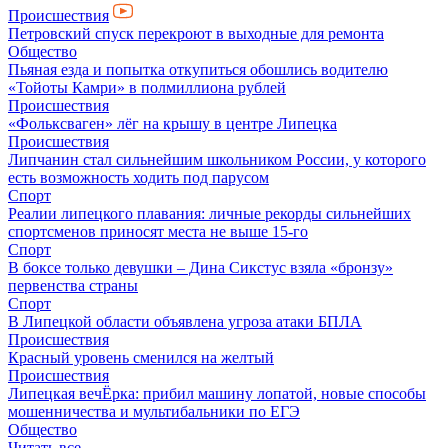
Происшествия
Петровский спуск перекроют в выходные для ремонта
Общество
Пьяная езда и попытка откупиться обошлись водителю
«Тойоты Камри» в полмиллиона рублей
Происшествия
«Фольксваген» лёг на крышу в центре Липецка
Происшествия
Липчанин стал сильнейшим школьником России, у которого
есть возможность ходить под парусом
Спорт
Реалии липецкого плавания: личные рекорды сильнейших
спортсменов приносят места не выше 15-го
Спорт
В боксе только девушки – Дина Сикстус взяла «бронзу»
первенства страны
Спорт
В Липецкой области объявлена угроза атаки БПЛА
Происшествия
Красный уровень сменился на желтый
Происшествия
Липецкая вечЁрка: прибил машину лопатой, новые способы
мошенничества и мультибальники по ЕГЭ
Общество
Читать все