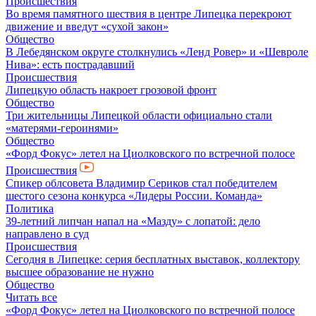
Происшествия
Во время памятного шествия в центре Липецка перекроют
движение и введут «сухой закон»
Общество
В Лебедянском округе столкнулись «Ленд Ровер» и «Шевроле
Нива»: есть пострадавший
Происшествия
Липецкую область накроет грозовой фронт
Общество
Три жительницы Липецкой области официально стали
«матерями-героинями»
Общество
«Форд Фокус» летел на Циолковского по встречной полосе
Происшествия
Спикер облсовета Владимир Сериков стал победителем
шестого сезона конкурса «Лидеры России. Команда»
Политика
39-летний липчан напал на «Мазду» с лопатой: дело
направлено в суд
Происшествия
Сегодня в Липецке: серия бесплатных выставок, коллектору
высшее образование не нужно
Общество
Читать все
«Форд Фокус» летел на Циолковского по встречной полосе