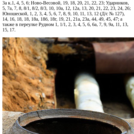
3а к.1, 4, 5, 6; Ново-Весовой, 19, 18, 20, 21, 22, 23; Ударников,
5, 7а, 7, 8, 8/1, 8/2, 8/3, 10, 10а, 12, 12а, 13, 20, 21, 22, 23, 24, 26;
Юношеской, 1, 2, 3, 4, 5, 6, 7, 8, 9, 10, 11, 13, 12 (Д/с № 127),
14, 16, 18, 18, 18а, 18б, 18г, 19, 21, 21а, 23а, 44, 49, 45, 47; а
также в переулке Рудном 1, 1/1, 2, 3, 4, 5, 6, 6а, 7, 9, 9а, 11, 13,
15, 17.