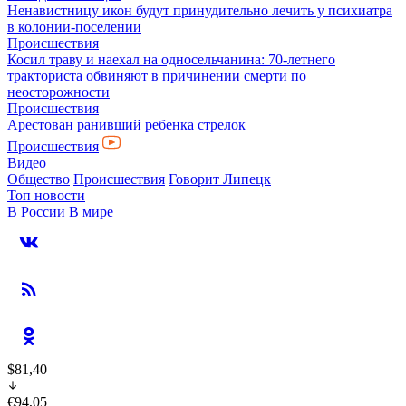
Ненавистницу икон будут принудительно лечить у психиатра
в колонии-поселении
Происшествия
Косил траву и наехал на односельчанина: 70-летнего
тракториста обвиняют в причинении смерти по
неосторожности
Происшествия
Арестован ранивший ребенка стрелок
Происшествия
Видео
Общество
Происшествия
Говорит Липецк
Топ новости
В России
В мире
$81,40
€94,05