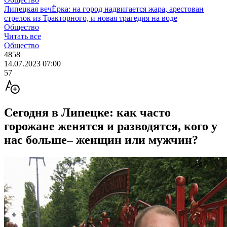
Липецкая вечЁрка: на город надвигается жара, арестован
стрелок из Тракторного, и новая трагедия на воде
Общество
Читать все
Общество
4858
14.07.2023 07:00
57
Сегодня в Липецке: как часто
горожане женятся и разводятся, кого у
нас больше– женщин или мужчин?