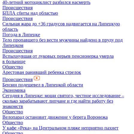
40-летний мотоциклист разбился насмерть
Происшествия
БПЛА сбиты над областью
Происшествия
Сильная жара до +36 градусов надвигается на Липецкую
область
Погода в Липецке
Тело пропавшего без вести мужчины найдено в пруду под
Липецком
Происшествия
Вспыхнувшая от луковых перьев пенсионерка умерла
в больнице
Общество
Арестован ранивший ребенка стрелок
Происшествия
Бензин подешевел в Липецкой области
Экономика
Сегодня в Липецке: мощи святого, честное исследование –
сколько зарабатывают липчане и где найти работу без
знакомств
Общество
Велопарад остановит движение у берега Воронежа
Общество
У кафе «Река» на Центральном пляже неприятно пахнет
Общество