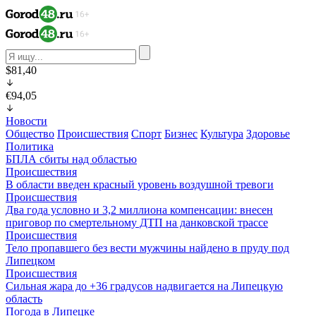
$81,40
€94,05
Новости
Общество
Происшествия
Спорт
Бизнес
Культура
Здоровье
Политика
БПЛА сбиты над областью
Происшествия
В области введен красный уровень воздушной тревоги
Происшествия
Два года условно и 3,2 миллиона компенсации: внесен
приговор по смертельному ДТП на данковской трассе
Происшествия
Тело пропавшего без вести мужчины найдено в пруду под
Липецком
Происшествия
Сильная жара до +36 градусов надвигается на Липецкую
область
Погода в Липецке