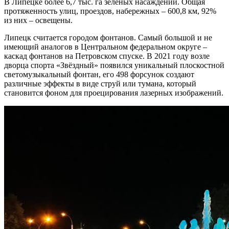
В Липецке более 6,7 тыс. га зеленых насаждений. Общая
протяженность улиц, проездов, набережных – 600,8 км, 92%
из них – освещены.
Липецк считается городом фонтанов. Самый большой и не
имеющий аналогов в Центральном федеральном округе –
каскад фонтанов на Петровском спуске. В 2021 году возле
дворца спорта «Звёздный» появился уникальный плоскостной
светомузыкальный фонтан, его 498 форсунок создают
различные эффекты в виде струй или тумана, который
становится фоном для проецирования лазерных изображений.