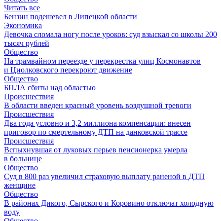
Читать все
Бензин подешевел в Липецкой области
Экономика
Девочка сломала ногу после уроков: суд взыскал со школы 200
тысяч рублей
Общество
На трамвайном переезде у перекрестка улиц Космонавтов
и Циолковского перекроют движение
Общество
БПЛА сбиты над областью
Происшествия
В области введен красный уровень воздушной тревоги
Происшествия
Два года условно и 3,2 миллиона компенсации: внесен
приговор по смертельному ДТП на данковской трассе
Происшествия
Вспыхнувшая от луковых перьев пенсионерка умерла
в больнице
Общество
Суд в 800 раз увеличил страховую выплату раненой в ДТП
женщине
Общество
В районах Дикого, Сырского и Коровино отключат холодную
воду
Общество