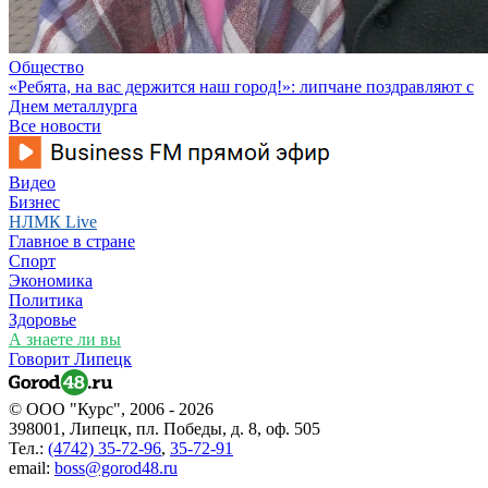
Общество
«Ребята, на вас держится наш город!»: липчане поздравляют с
Днем металлурга
Все новости
Видео
Бизнес
НЛМК Live
Главное в стране
Спорт
Экономика
Политика
Здоровье
А знаете ли вы
Говорит Липецк
© ООО "Курс", 2006 - 2026
398001, Липецк, пл. Победы, д. 8, оф. 505
Тел.:
(4742) 35-72-96
,
35-72-91
email:
boss@gorod48.ru