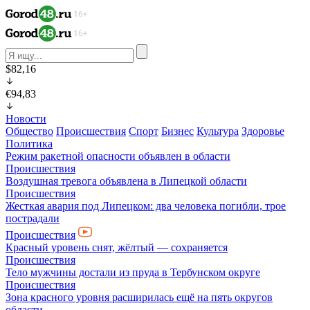
$82,16
€94,83
Новости
Общество
Происшествия
Спорт
Бизнес
Культура
Здоровье
Политика
Режим ракетной опасности объявлен в области
Происшествия
Воздушная тревога объявлена в Липецкой области
Происшествия
Жесткая авария под Липецком: два человека погибли, трое
пострадали
Происшествия
Красный уровень снят, жёлтый — сохраняется
Происшествия
Тело мужчины достали из пруда в Тербунском округе
Происшествия
Зона красного уровня расширилась ещё на пять округов
области