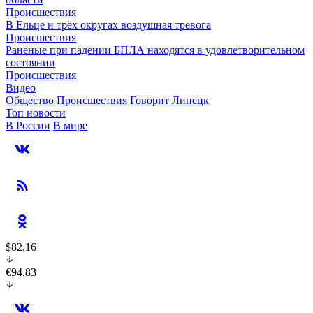
Происшествия
В Ельце и трёх округах воздушная тревога
Происшествия
Раненые при падении БПЛА находятся в удовлетворительном
состоянии
Происшествия
Видео
Общество
Происшествия
Говорит Липецк
Топ новости
В России
В мире
$82,16
€94,83