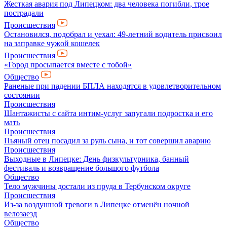
Жесткая авария под Липецком: два человека погибли, трое
пострадали
Происшествия
Остановился, подобрал и уехал: 49-летний водитель присвоил
на заправке чужой кошелек
Происшествия
«Город просыпается вместе с тобой»
Общество
Раненые при падении БПЛА находятся в удовлетворительном
состоянии
Происшествия
Шантажисты с сайта интим-услуг запугали подростка и его
мать
Происшествия
Пьяный отец посадил за руль сына, и тот совершил аварию
Происшествия
Выходные в Липецке: День физкультурника, банный
фестиваль и возвращение большого футбола
Общество
Тело мужчины достали из пруда в Тербунском округе
Происшествия
Из-за воздушной тревоги в Липецке отменён ночной
велозаезд
Общество