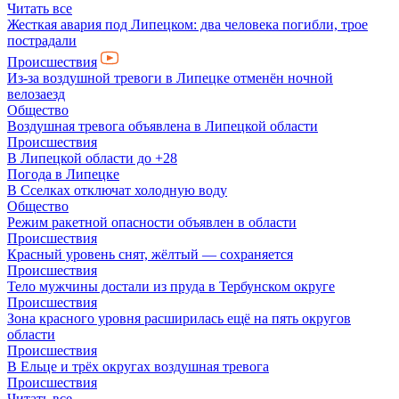
Читать все
Жесткая авария под Липецком: два человека погибли, трое
пострадали
Происшествия
Из-за воздушной тревоги в Липецке отменён ночной
велозаезд
Общество
Воздушная тревога объявлена в Липецкой области
Происшествия
В Липецкой области до +28
Погода в Липецке
В Сселках отключат холодную воду
Общество
Режим ракетной опасности объявлен в области
Происшествия
Красный уровень снят, жёлтый — сохраняется
Происшествия
Тело мужчины достали из пруда в Тербунском округе
Происшествия
Зона красного уровня расширилась ещё на пять округов
области
Происшествия
В Ельце и трёх округах воздушная тревога
Происшествия
Читать все