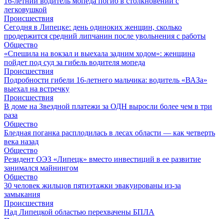
16-летний водитель мопеда погиб в столкновении с
легковушкой
Происшествия
Сегодня в Липецке: день одиноких женщин, сколько
продержится средний липчанин после увольнения с работы
Общество
«Спешила на вокзал и выехала задним ходом»: женщина
пойдет под суд за гибель водителя мопеда
Происшествия
Подробности гибели 16-летнего мальчика: водитель «ВАЗа»
выехал на встречку
Происшествия
В доме на Звездной платежи за ОДН выросли более чем в три
раза
Общество
Бледная поганка расплодилась в лесах области — как четверть
века назад
Общество
Резидент ОЭЗ «Липецк» вместо инвестиций в ее развитие
занимался майнингом
Общество
30 человек жильцов пятиэтажки эвакуированы из-за
замыкания
Происшествия
Над Липецкой областью перехвачены БПЛА