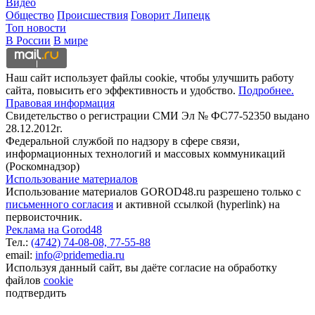
Видео
Общество
Происшествия
Говорит Липецк
Топ новости
В России
В мире
Наш сайт использует файлы cookie, чтобы улучшить работу
сайта, повысить его эффективность и удобство.
Подробнее.
Правовая информация
Свидетельство о регистрации СМИ Эл № ФС77-52350 выдано
28.12.2012г.
Федеральной службой по надзору в сфере связи,
информационных технологий и массовых коммуникаций
(Роскомнадзор)
Использование материалов
Использование материалов GOROD48.ru разрешено только с
письменного согласия
и активной ссылкой (hyperlink) на
первоисточник.
Реклама на Gorod48
Тел.:
(4742) 74-08-08,
77-55-88
email:
info@pridemedia.ru
Используя данный сайт, вы даёте согласие на обработку
файлов
cookie
подтвердить