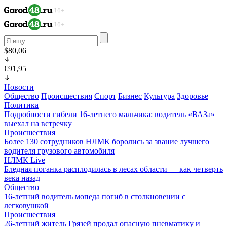
$80,06
€91,95
Новости
Общество
Происшествия
Спорт
Бизнес
Культура
Здоровье
Политика
Подробности гибели 16-летнего мальчика: водитель «ВАЗа»
выехал на встречку
Происшествия
Более 130 сотрудников НЛМК боролись за звание лучшего
водителя грузового автомобиля
НЛМК Live
Бледная поганка расплодилась в лесах области — как четверть
века назад
Общество
16-летний водитель мопеда погиб в столкновении с
легковушкой
Происшествия
26-летний житель Грязей продал опасную пневматику и