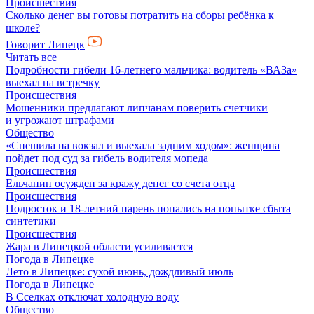
Происшествия
Сколько денег вы готовы потратить на сборы ребёнка к
школе?
Говорит Липецк
Читать все
Подробности гибели 16-летнего мальчика: водитель «ВАЗа»
выехал на встречку
Происшествия
Мошенники предлагают липчанам поверить счетчики
и угрожают штрафами
Общество
«Спешила на вокзал и выехала задним ходом»: женщина
пойдет под суд за гибель водителя мопеда
Происшествия
Ельчанин осужден за кражу денег со счета отца
Происшествия
Подросток и 18-летний парень попались на попытке сбыта
синтетики
Происшествия
Жара в Липецкой области усиливается
Погода в Липецке
Лето в Липецке: сухой июнь, дождливый июль
Погода в Липецке
В Сселках отключат холодную воду
Общество