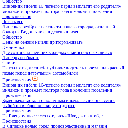
Общество
Виновник гибели 16-летнего парня выплатит его родителям
миллион и проведет полтора года в колонии-поселении
Происшествия
Читать все
Липецкая вечЁрка: нелепости нашего городка, огненный
болид на Водопьянова и девушки рулят
Общество
Цены на бензин начали притормаживать
Экономика
Две сотни сильнейших молодых снайперов съехались в
Липецкую область
Спорт
На глазах изумленной публики: водитель проехал на красный
прямо перед патрульным автомобилей
Происшествия
Виновник гибели 16-летнего парня выплатит его родителям
миллион и проведет полтора года в колонии-поселении
Происшествия
Браконьера застали с поличным и началась погоня: сети с
рыбой он выбросил в воду по дороге
Происшествия
На Елецком шоссе столкнулись «Шкода» и автобус
Происшествия
В Липецке ночью горел продовольственный магазин