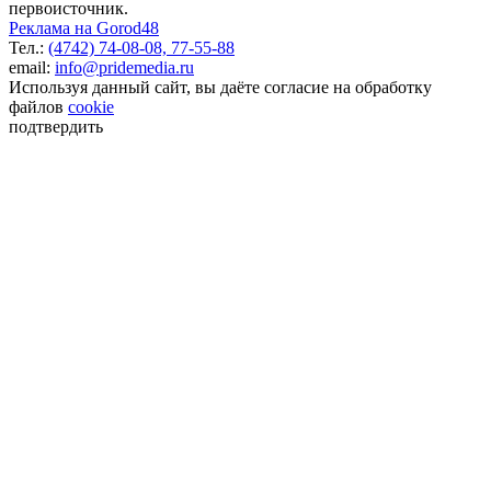
первоисточник.
Реклама на Gorod48
Тел.:
(4742) 74-08-08,
77-55-88
email:
info@pridemedia.ru
Используя данный сайт, вы даёте согласие на обработку
файлов
cookie
подтвердить