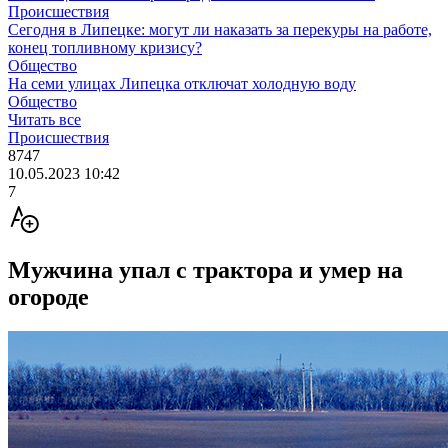
Происшествия
Сегодня в Липецке: могут ли наказать за перекуры на работе,
конец топливному кризису?
Общество
На семи улицах Липецка отключат холодную воду
Общество
Читать все
Происшествия
8747
10.05.2023 10:42
7
Мужчина упал с трактора и умер на
огороде