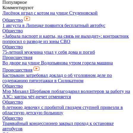
Популярное
Комментируют
Лисёнок играл с котом на улице Студеновской
Общество
1 августа в Липецке появится бесплатный автобус
Общество
«Забрала паспорт и карты, на связь не выходит»: контрактник
попросил о разводе из зоны СВО
Общество
75-летний мужчина упал у себя дома и погиб
Происшествия
Во дворе на улице Водопьянова утром горела машина
Происшествия
Бастрыкин затребовал доклад о об уголовном деле по
содержанию пятиэтажки в Силикатном
Общество
Мэр Михаил Щербаков поблагодарил волонтеров за работу на
АЗС: завтра чёт-нечет отменяется
Общество
8-летнюю девочку с пробитой гвоздем ступней привезли в
областную детскую больницу
Общество
Трамвайный концессионер закрыл проход к остановке
автобусов