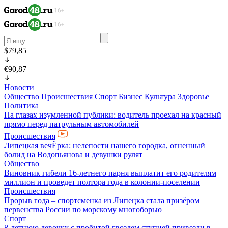
$79,85
€90,87
Новости
Общество
Происшествия
Спорт
Бизнес
Культура
Здоровье
Политика
На глазах изумленной публики: водитель проехал на красный
прямо перед патрульным автомобилей
Происшествия
Липецкая вечЁрка: нелепости нашего городка, огненный
болид на Водопьянова и девушки рулят
Общество
Виновник гибели 16-летнего парня выплатит его родителям
миллион и проведет полтора года в колонии-поселении
Происшествия
Прорыв года – спортсменка из Липецка стала призёром
первенства России по морскому многоборью
Спорт
8-летнюю девочку с пробитой гвоздем ступней привезли в