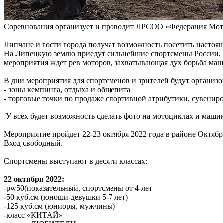
Соревнования организует и проводит ЛРСОО «Федерация Мото
Липчане и гости города получат возможность посетить настоя
На Липецкую землю приедут сильнейшие спортсмены России, ф
мероприятия ждет рев моторов, захватывающая дух борьба ма
В дни мероприятия для спортсменов и зрителей будут организо
- зоны кемпинга, отдыха и общепита
- торговые точки по продаже спортивной атрибутики, сувенир
У всех будет возможность сделать фото на мотоциклах и машин
Мероприятие пройдет 22-23 октября 2022 года в районе Октябрь
Вход свободный.
Спортсмены выступают в десяти классах:
22 октября 2022:
-pw50(показательный, спортсмены от 4-лет
-50 куб.см (юноши-девушки 5-7 лет)
-125 куб.см (юниоры, мужчины)
-класс «КИТАЙ»