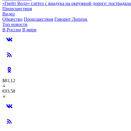
«Грейт Волл» слетел с виадука на окружной дороге: пострадал
Происшествия
Видео
Общество
Происшествия
Говорит Липецк
Топ новости
В России
В мире
$81,12
€93,58