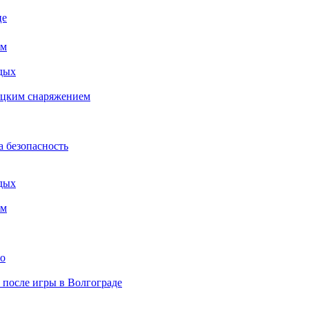
це
ем
дых
бацким снаряжением
а безопасность
дых
ем
то
» после игры в Волгограде