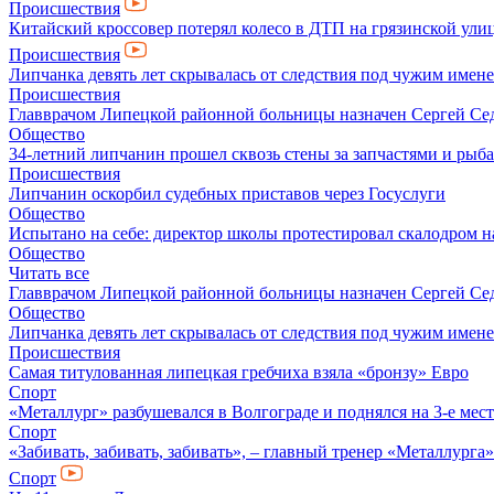
Происшествия
Китайский кроссовер потерял колесо в ДТП на грязинской ули
Происшествия
Липчанка девять лет скрывалась от следствия под чужим имен
Происшествия
Главврачом Липецкой районной больницы назначен Сергей Се
Общество
34-летний липчанин прошел сквозь стены за запчастями и ры
Происшествия
Липчанин оскорбил судебных приставов через Госуслуги
Общество
Испытано на себе: директор школы протестировал скалодром н
Общество
Читать все
Главврачом Липецкой районной больницы назначен Сергей Се
Общество
Липчанка девять лет скрывалась от следствия под чужим имен
Происшествия
Самая титулованная липецкая гребчиха взяла «бронзу» Евро
Спорт
«Металлург» разбушевался в Волгограде и поднялся на 3-е мес
Спорт
«Забивать, забивать, забивать», – главный тренер «Металлурга
Спорт