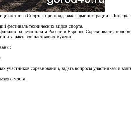
циклетного Спорта» при поддержке администрации г.Липецка и
щий фестиваль технических видов спорта.
иналисты чемпионата России и Европы. Соревнования подобного
шин и характеров настоящих мужчин.
ваны:
ов
ах участников соревнований, задать вопросы участникам и взят
ского моста .