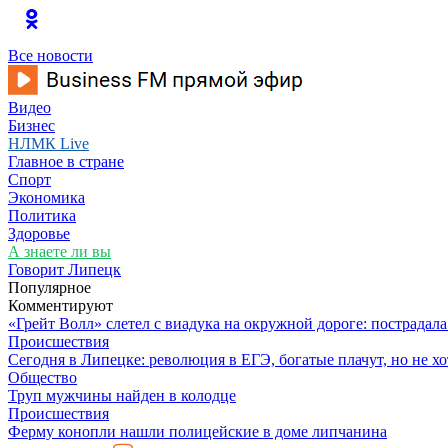
Все новости
Видео
Бизнес
НЛМК Live
Главное в стране
Спорт
Экономика
Политика
Здоровье
А знаете ли вы
Говорит Липецк
Популярное
Комментируют
«Грейт Волл» слетел с виадука на окружной дороге: пострадал
Происшествия
Сегодня в Липецке: революция в ЕГЭ, богатые плачут, но не хо
Общество
Труп мужчины найден в колодце
Происшествия
Ферму конопли нашли полицейские в доме липчанина