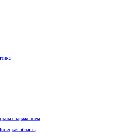
итика
бацким снаряжением
Липецкая область