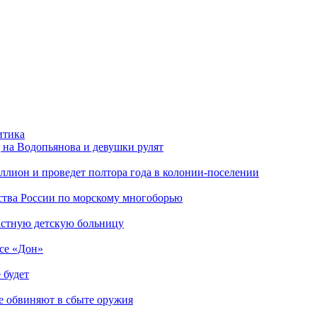
итика
 на Водопьянова и девушки рулят
ллион и проведет полтора года в колонии-поселении
нства России по морскому многоборью
ластную детскую больницу
ссе «Дон»
 будет
е обвиняют в сбыте оружия