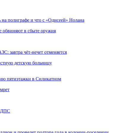
ь на полиграфе и что с «Одисеей» Нолана
е обвиняют в сбыте оружия
ЗС: завтра чёт-нечет отменяется
ластную детскую больницу
анию пятиэтажки в Силикатном
амрет
а ДПС
ллион и проведет полтора года в колонии-поселении