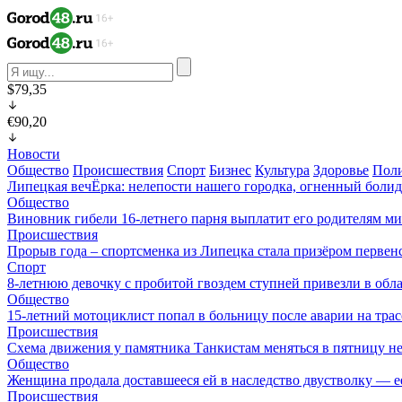
$79,35
€90,20
Новости
Общество
Происшествия
Спорт
Бизнес
Культура
Здоровье
Пол
Липецкая вечЁрка: нелепости нашего городка, огненный болид
Общество
Виновник гибели 16-летнего парня выплатит его родителям ми
Происшествия
Прорыв года – спортсменка из Липецка стала призёром перве
Спорт
8-летнюю девочку с пробитой гвоздем ступней привезли в об
Общество
15-летний мотоциклист попал в больницу после аварии на тра
Происшествия
Схема движения у памятника Танкистам меняться в пятницу не
Общество
Женщина продала доставшееся ей в наследство двустволку — е
Происшествия