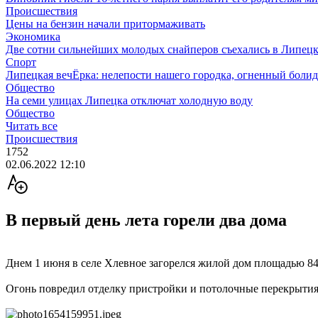
Происшествия
Цены на бензин начали притормаживать
Экономика
Две сотни сильнейших молодых снайперов съехались в Липецк
Спорт
Липецкая вечЁрка: нелепости нашего городка, огненный болид
Общество
На семи улицах Липецка отключат холодную воду
Общество
Читать все
Происшествия
1752
02.06.2022 12:10
В первый день лета горели два дома
Днем 1 июня в селе Хлевное загорелся жилой дом площадью 8
Огонь повредил отделку пристройки и потолочные перекрытия