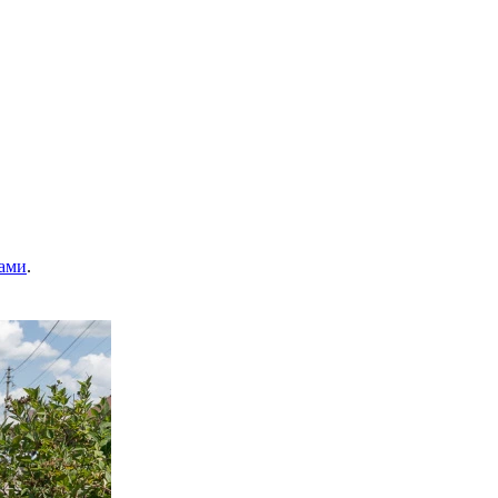
ами
.