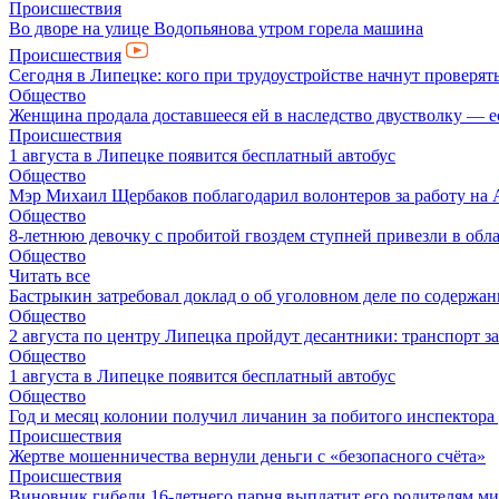
Происшествия
Во дворе на улице Водопьянова утром горела машина
Происшествия
Сегодня в Липецке: кого при трудоустройстве начнут проверят
Общество
Женщина продала доставшееся ей в наследство двустволку — е
Происшествия
1 августа в Липецке появится бесплатный автобус
Общество
Мэр Михаил Щербаков поблагодарил волонтеров за работу на А
Общество
8-летнюю девочку с пробитой гвоздем ступней привезли в об
Общество
Читать все
Бастрыкин затребовал доклад о об уголовном деле по содерж
Общество
2 августа по центру Липецка пройдут десантники: транспорт з
Общество
1 августа в Липецке появится бесплатный автобус
Общество
Год и месяц колонии получил личанин за побитого инспектор
Происшествия
Жертве мошенничества вернули деньги с «безопасного счёта»
Происшествия
Виновник гибели 16-летнего парня выплатит его родителям ми