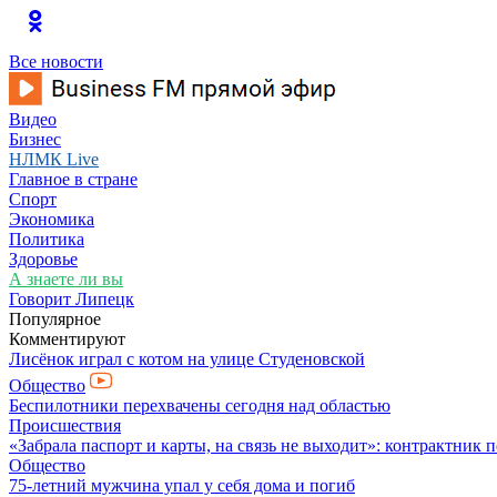
Все новости
Видео
Бизнес
НЛМК Live
Главное в стране
Спорт
Экономика
Политика
Здоровье
А знаете ли вы
Говорит Липецк
Популярное
Комментируют
Лисёнок играл с котом на улице Студеновской
Общество
Беспилотники перехвачены сегодня над областью
Происшествия
«Забрала паспорт и карты, на связь не выходит»: контрактник 
Общество
75-летний мужчина упал у себя дома и погиб