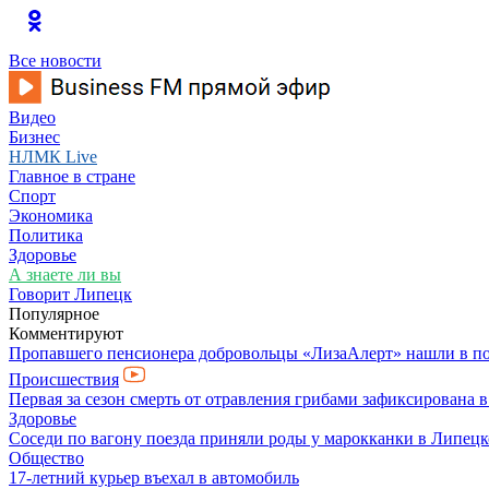
Все новости
Видео
Бизнес
НЛМК Live
Главное в стране
Спорт
Экономика
Политика
Здоровье
А знаете ли вы
Говорит Липецк
Популярное
Комментируют
Пропавшего пенсионера добровольцы «ЛизаАлерт» нашли в по
Происшествия
Первая за сезон смерть от отравления грибами зафиксирована 
Здоровье
Соседи по вагону поезда приняли роды у марокканки в Липецк
Общество
17-летний курьер въехал в автомобиль