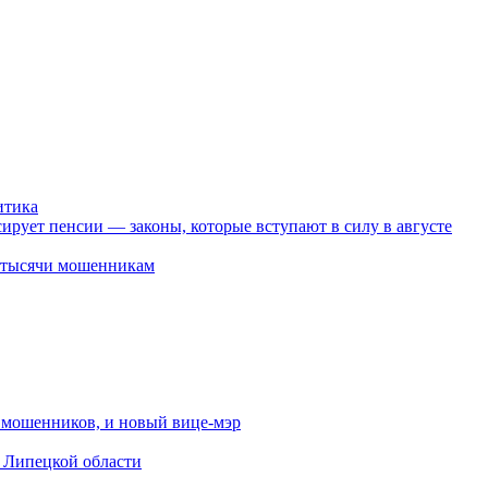
итика
ирует пенсии — законы, которые вступают в силу в августе
2 тысячи мошенникам
от мошенников, и новый вице-мэр
в Липецкой области