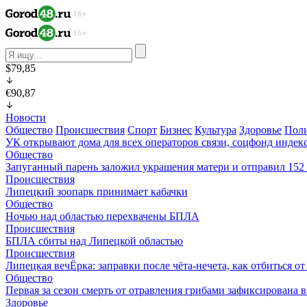
$79,85
€90,87
Новости
Общество
Происшествия
Спорт
Бизнес
Культура
Здоровье
Пол
УК открывают дома для всех операторов связи, соцфонд индекс
Общество
Запуганный парень заложил украшения матери и отправил 15
Происшествия
Липецкий зоопарк принимает кабачки
Общество
Ночью над областью перехвачены БПЛА
Происшествия
БПЛА сбиты над Липецкой областью
Происшествия
Липецкая вечЁрка: заправки после чёта-нечета, как отбиться 
Общество
Первая за сезон смерть от отравления грибами зафиксирована 
Здоровье