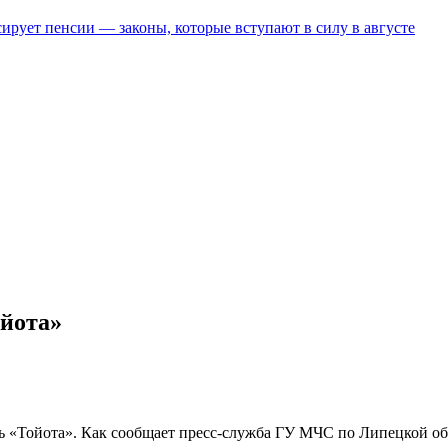
ирует пенсии — законы, которые вступают в силу в августе
ойота»
ль «Тойота». Как сообщает пресс-служба ГУ МЧС по Липецкой об