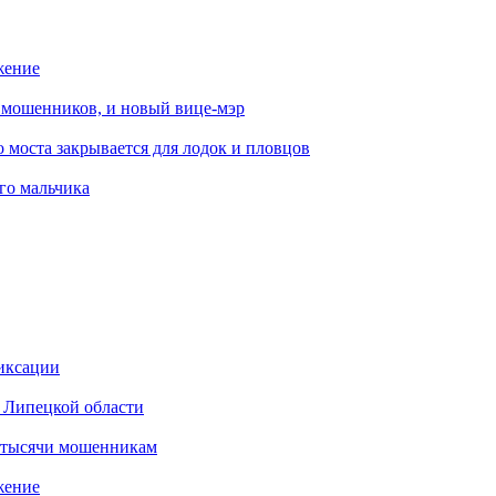
жение
от мошенников, и новый вице-мэр
 моста закрывается для лодок и пловцов
го мальчика
иксации
в Липецкой области
2 тысячи мошенникам
жение