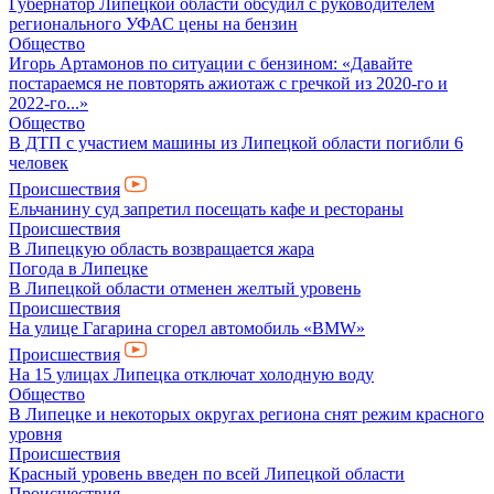
Губернатор Липецкой области обсудил с руководителем
регионального УФАС цены на бензин
Общество
Игорь Артамонов по ситуации с бензином: «Давайте
постараемся не повторять ажиотаж с гречкой из 2020-го и
2022-го...»
Общество
В ДТП с участием машины из Липецкой области погибли 6
человек
Происшествия
Ельчанину суд запретил посещать кафе и рестораны
Происшествия
В Липецкую область возвращается жара
Погода в Липецке
В Липецкой области отменен желтый уровень
Происшествия
На улице Гагарина сгорел автомобиль «BMW»
Происшествия
На 15 улицах Липецка отключат холодную воду
Общество
В Липецке и некоторых округах региона снят режим красного
уровня
Происшествия
Красный уровень введен по всей Липецкой области
Происшествия