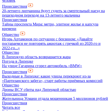
человек
Происшествия
20-летнего липчанина будут судить за смертельный наезд на
пешеходном переходе на 13-летнего мальчика
Происшествия
Тайны проспекта Мира: метро, элитное жилье и капсула
времени
Общество
Игорь Артамонов по ситуации с бензином: «Давайте
постараемся не повторять ажиотаж с гречкой из 2020-го и
2022-го...»
Общество
В Липецкую область возвращается жара
Погода в Липецке
На улице Гагарина сгорел автомобиль «BMW»
Происшествия
Выходные в Липецке: какие улицы перекроют из-за
«Партизанского забега», старт работы приёмных комиссий
Общество
Дроны ВСУ сбиты над Липецкой областью
Происшествия
Жительница Усмани отдала мошенникам 5 миллионов рублей
Происшествия
Читать все