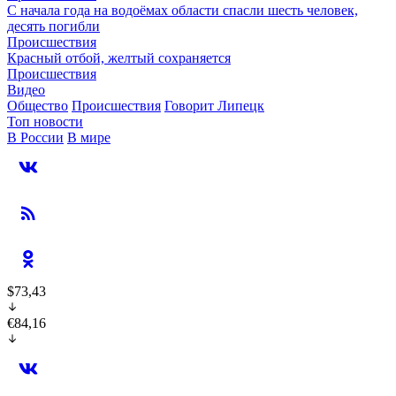
С начала года на водоёмах области спасли шесть человек,
десять погибли
Происшествия
Красный отбой, желтый сохраняется
Происшествия
Видео
Общество
Происшествия
Говорит Липецк
Топ новости
В России
В мире
$73,43
€84,16