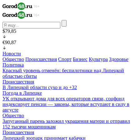
$79,85
€90,87
Новости
Общество
Происшествия
Спорт
Бизнес
Культура
Здоровье
Политика
Красный уровень отменён: беспилотники над Липецкой
областью сбиты
Происшествия
В Липецкой области сухо и до +32
Погода в Липецке
УК открывают дома для всех операторов связи, соцфонд
индексирует пенсии — законы, которые вступают в силу в
августе
Общество
Запуганный парень заложил украшения матери и отправил
152 тысячи мошенникам
Происшествия
Липецкий зоопарк принимает кабачки