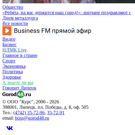
Общество
«Ребята, на вас держится наш город!»: липчане поздравляют с
Днем металлурга
Все новости
Видео
Бизнес
НЛМК Live
Главное в стране
Спорт
Экономика
Политика
Здоровье
А знаете ли вы
Говорит Липецк
© ООО "Курс", 2006 - 2026
398001, Липецк, пл. Победы, д. 8, оф. 505
Тел.:
(4742) 35-72-96
,
35-72-91
email:
boss@gorod48.ru