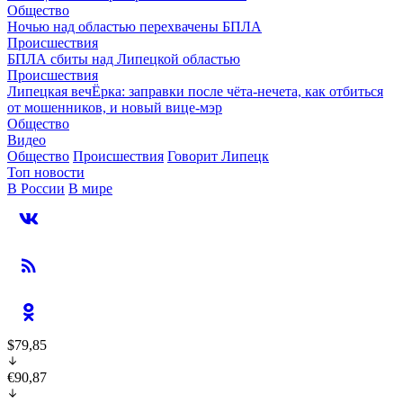
Общество
Ночью над областью перехвачены БПЛА
Происшествия
БПЛА сбиты над Липецкой областью
Происшествия
Липецкая вечЁрка: заправки после чёта-нечета, как отбиться
от мошенников, и новый вице-мэр
Общество
Видео
Общество
Происшествия
Говорит Липецк
Топ новости
В России
В мире
$79,85
€90,87