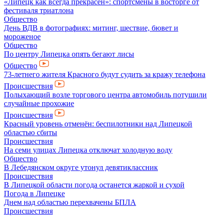
«Липецк как всегда прекрасен»: спортсмены в восторге от
фестиваля триатлона
Общество
День ВДВ в фотографиях: митинг, шествие, бювет и
мороженое
Общество
По центру Липецка опять бегают лисы
Общество
73-летнего жителя Красного будут судить за кражу телефона
Происшествия
Полыхающий возле торгового центра автомобиль потушили
случайные прохожие
Происшествия
Красный уровень отменён: беспилотники над Липецкой
областью сбиты
Происшествия
На семи улицах Липецка отключат холодную воду
Общество
В Лебедянском округе утонул девятиклассник
Происшествия
В Липецкой области погода останется жаркой и сухой
Погода в Липецке
Днем над областью перехвачены БПЛА
Происшествия