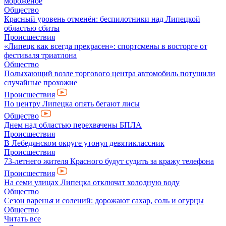
мороженое
Общество
Красный уровень отменён: беспилотники над Липецкой
областью сбиты
Происшествия
«Липецк как всегда прекрасен»: спортсмены в восторге от
фестиваля триатлона
Общество
Полыхающий возле торгового центра автомобиль потушили
случайные прохожие
Происшествия
По центру Липецка опять бегают лисы
Общество
Днем над областью перехвачены БПЛА
Происшествия
В Лебедянском округе утонул девятиклассник
Происшествия
73-летнего жителя Красного будут судить за кражу телефона
Происшествия
На семи улицах Липецка отключат холодную воду
Общество
Сезон варенья и солений: дорожают сахар, соль и огурцы
Общество
Читать все