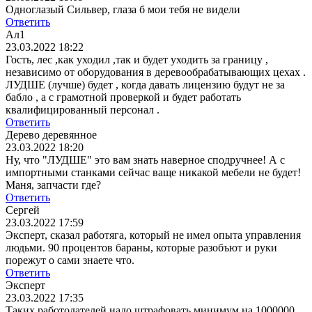
Одноглазый Сильвер, глаза б мои тебя не видели
Ответить
Ал1
23.03.2022 18:22
Гость, лес ,как уходил ,так и будет уходить за границу ,
независимо от оборудования в деревообрабатывающих цехах .
ЛУДШЕ (лучше) будет , когда давать лицензию будут не за
бабло , а с грамотной проверкой и будет работать
квалифицированный персонал .
Ответить
Дерево деревянное
23.03.2022 18:20
Ну, что "ЛУДШЕ" это вам знать наверное сподручнее! А с
импортными станками сейчас ваще никакой мебели не будет!
Маня, запчасти где?
Ответить
Сергей
23.03.2022 17:59
Эксперт, сказал работяга, который не имел опыта управления
людьми. 90 процентов бараны, которые разобъют и руки
порежут о сами знаете что.
Ответить
Эксперт
23.03.2022 17:35
Таких работодателей надо штрафовать минимум на 1000000