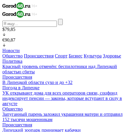
$79,85
€90,87
Новости
Общество
Происшествия
Спорт
Бизнес
Культура
Здоровье
Политика
Красный уровень отменён: беспилотники над Липецкой
областью сбиты
Происшествия
В Липецкой области сухо и до +32
Погода в Липецке
УК открывают дома для всех операторов связи, соцфонд
индексирует пенсии — законы, которые вступают в силу в
августе
Общество
Запуганный парень заложил украшения матери и отправил
152 тысячи мошенникам
Происшествия
Липецкий зоопарк принимает кабачки