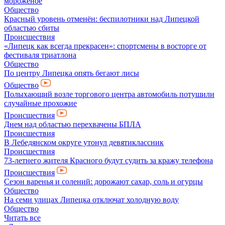
мороженое
Общество
Красный уровень отменён: беспилотники над Липецкой
областью сбиты
Происшествия
«Липецк как всегда прекрасен»: спортсмены в восторге от
фестиваля триатлона
Общество
По центру Липецка опять бегают лисы
Общество
Полыхающий возле торгового центра автомобиль потушили
случайные прохожие
Происшествия
Днем над областью перехвачены БПЛА
Происшествия
В Лебедянском округе утонул девятиклассник
Происшествия
73-летнего жителя Красного будут судить за кражу телефона
Происшествия
Сезон варенья и солений: дорожают сахар, соль и огурцы
Общество
На семи улицах Липецка отключат холодную воду
Общество
Читать все