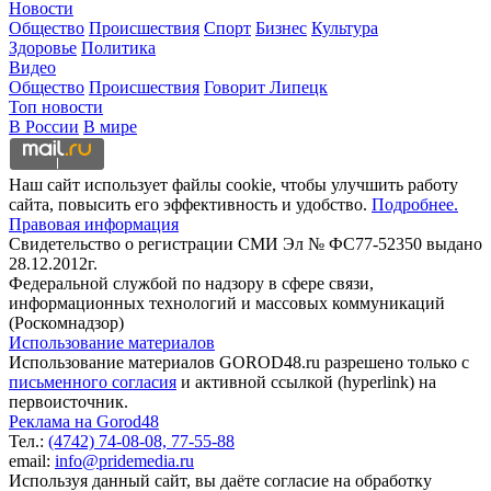
Новости
Общество
Происшествия
Спорт
Бизнес
Культура
Здоровье
Политика
Видео
Общество
Происшествия
Говорит Липецк
Топ новости
В России
В мире
Наш сайт использует файлы cookie, чтобы улучшить работу
сайта, повысить его эффективность и удобство.
Подробнее.
Правовая информация
Свидетельство о регистрации СМИ Эл № ФС77-52350 выдано
28.12.2012г.
Федеральной службой по надзору в сфере связи,
информационных технологий и массовых коммуникаций
(Роскомнадзор)
Использование материалов
Использование материалов GOROD48.ru разрешено только с
письменного согласия
и активной ссылкой (hyperlink) на
первоисточник.
Реклама на Gorod48
Тел.:
(4742) 74-08-08,
77-55-88
email:
info@pridemedia.ru
Используя данный сайт, вы даёте согласие на обработку