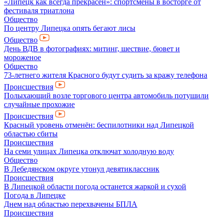
«Липецк как всегда прекрасен»: спортсмены в восторге от
фестиваля триатлона
Общество
По центру Липецка опять бегают лисы
Общество
День ВДВ в фотографиях: митинг, шествие, бювет и
мороженое
Общество
73-летнего жителя Красного будут судить за кражу телефона
Происшествия
Полыхающий возле торгового центра автомобиль потушили
случайные прохожие
Происшествия
Красный уровень отменён: беспилотники над Липецкой
областью сбиты
Происшествия
На семи улицах Липецка отключат холодную воду
Общество
В Лебедянском округе утонул девятиклассник
Происшествия
В Липецкой области погода останется жаркой и сухой
Погода в Липецке
Днем над областью перехвачены БПЛА
Происшествия