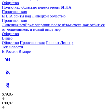
Общество
Ночью над областью перехвачены БПЛА
Происшествия
БПЛА сбиты над Липецкой областью
Происшествия
Липецкая вечЁрка: заправки после чёта-нечета, как отбиться
от мошенников, и новый вице-мэр
Общество
Видео
Общество
Происшествия
Говорит Липецк
Топ новости
В России
В мире
$79,85
€90,87