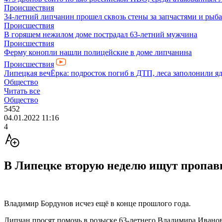
Происшествия
34-летний липчанин прошел сквозь стены за запчастями и ры
Происшествия
В горящем нежилом доме пострадал 63-летний мужчина
Происшествия
Ферму конопли нашли полицейские в доме липчанина
Происшествия
Липецкая вечЁрка: подросток погиб в ДТП, леса заполонили яд
Общество
Читать все
Общество
5452
04.01.2022 11:16
4
В Липецке вторую неделю ищут пропа
Владимир Бордунов исчез ещё в конце прошлого года.
Липчан просят помочь в розыске 63-летнего Владимира Иванов