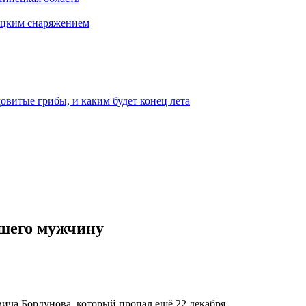
бацким снаряжением
овитые грибы, и каким будет конец лета
вшего мужчину
ича Бордунова, который пропал ещё 22 декабря.