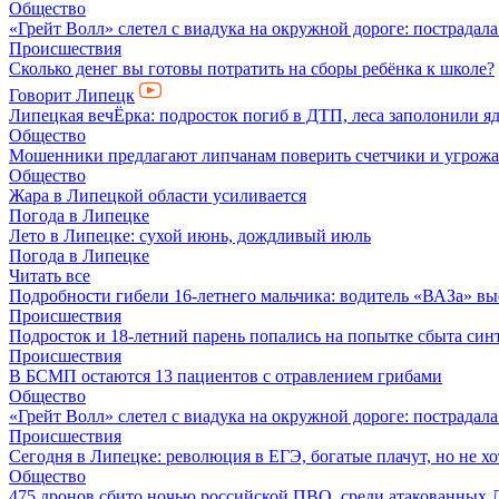
Общество
«Грейт Волл» слетел с виадука на окружной дороге: пострадал
Происшествия
Сколько денег вы готовы потратить на сборы ребёнка к школе?
Говорит Липецк
Липецкая вечЁрка: подросток погиб в ДТП, леса заполонили яд
Общество
Мошенники предлагают липчанам поверить счетчики и угрож
Общество
Жара в Липецкой области усиливается
Погода в Липецке
Лето в Липецке: сухой июнь, дождливый июль
Погода в Липецке
Читать все
Подробности гибели 16-летнего мальчика: водитель «ВАЗа» вы
Происшествия
Подросток и 18-летний парень попались на попытке сбыта син
Происшествия
В БСМП остаются 13 пациентов с отравлением грибами
Общество
«Грейт Волл» слетел с виадука на окружной дороге: пострадал
Происшествия
Сегодня в Липецке: революция в ЕГЭ, богатые плачут, но не хо
Общество
475 дронов сбито ночью российской ПВО, среди атакованных 