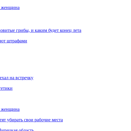
а женщина
овитые грибы, и каким будет конец лета
ают штрафами
ехал на встречку
тетики
а женщина
тят убирать свои рабочие места
Липецкая область