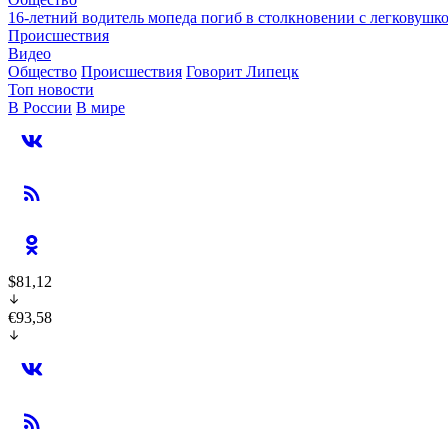
16-летний водитель мопеда погиб в столкновении с легковушк
Происшествия
Видео
Общество
Происшествия
Говорит Липецк
Топ новости
В России
В мире
$81,12
€93,58