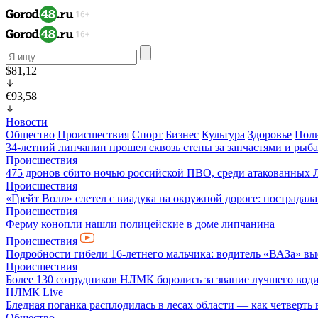
$81,12
€93,58
Новости
Общество
Происшествия
Спорт
Бизнес
Культура
Здоровье
Пол
34-летний липчанин прошел сквозь стены за запчастями и ры
Происшествия
475 дронов сбито ночью российской ПВО, среди атакованных 
Происшествия
«Грейт Волл» слетел с виадука на окружной дороге: пострадал
Происшествия
Ферму конопли нашли полицейские в доме липчанина
Происшествия
Подробности гибели 16-летнего мальчика: водитель «ВАЗа» вы
Происшествия
Более 130 сотрудников НЛМК боролись за звание лучшего води
НЛМК Live
Бледная поганка расплодилась в лесах области — как четверть 
Общество