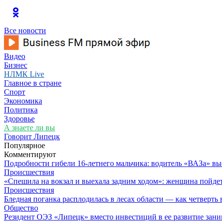
Все новости
Видео
Бизнес
НЛМК Live
Главное в стране
Спорт
Экономика
Политика
Здоровье
А знаете ли вы
Говорит Липецк
Популярное
Комментируют
Подробности гибели 16-летнего мальчика: водитель «ВАЗа» вы
Происшествия
«Спешила на вокзал и выехала задним ходом»: женщина пойдет 
Происшествия
Бледная поганка расплодилась в лесах области — как четверть 
Общество
Резидент ОЭЗ «Липецк» вместо инвестиций в ее развитие зан