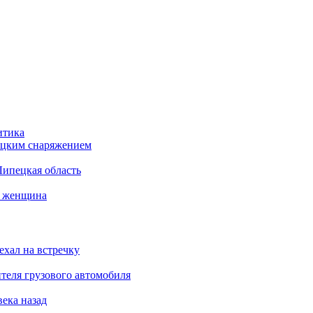
итика
бацким снаряжением
Липецкая область
а женщина
ехал на встречку
теля грузового автомобиля
века назад