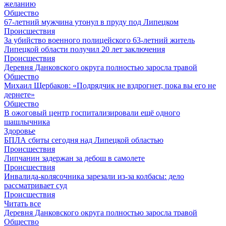
желанию
Общество
67-летний мужчина утонул в пруду под Липецком
Происшествия
За убийство военного полицейского 63-летний житель
Липецкой области получил 20 лет заключения
Происшествия
Деревня Данковского округа полностью заросла травой
Общество
Михаил Щербаков: «Подрядчик не вздрогнет, пока вы его не
дернете»
Общество
В ожоговый центр госпитализировали ещё одного
шашлычника
Здоровье
БПЛА сбиты сегодня над Липецкой областью
Происшествия
Липчанин задержан за дебош в самолете
Происшествия
Инвалида-колясочника зарезали из-за колбасы: дело
рассматривает суд
Происшествия
Читать все
Деревня Данковского округа полностью заросла травой
Общество