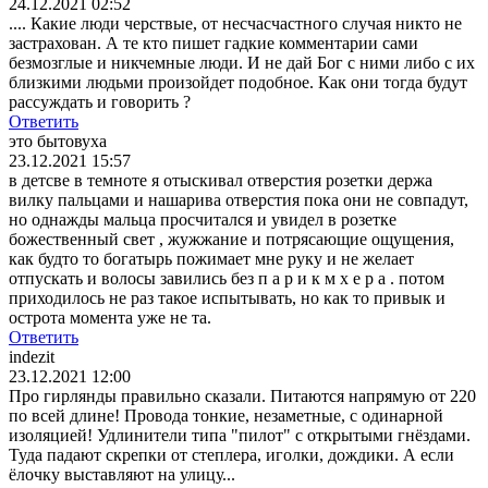
24.12.2021 02:52
.... Какие люди черствые, от несчасчастного случая никто не
застрахован. А те кто пишет гадкие комментарии сами
безмозглые и никчемные люди. И не дай Бог с ними либо с их
близкими людьми произойдет подобное. Как они тогда будут
рассуждать и говорить ?
Ответить
это бытовуха
23.12.2021 15:57
в детсве в темноте я отыскивал отверстия розетки держа
вилку пальцами и нашарива отверстия пока они не совпадут,
но однажды мальца просчитался и увидел в розетке
божественный свет , жужжание и потрясающие ощущения,
как будто то богатырь пожимает мне руку и не желает
отпускать и волосы завились без п а р и к м х е р а . потом
приходилось не раз такое испытывать, но как то привык и
острота момента уже не та.
Ответить
indezit
23.12.2021 12:00
Про гирлянды правильно сказали. Питаются напрямую от 220
по всей длине! Провода тонкие, незаметные, с одинарной
изоляцией! Удлинители типа "пилот" с открытыми гнёздами.
Туда падают скрепки от степлера, иголки, дождики. А если
ёлочку выставляют на улицу...