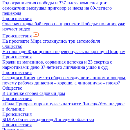
Год ограничения свободы и 337 тысяч компенсации:
самокатчик выслушал приговор за наезд на 80-летнего
пешехода
Происшествия
Опасная сходка байкеров на проспекте Победы: полиция уже
изучает видео
Происшествия
На проспекте Мира столкнулись три автомобиля
Общество
На площади Франценюка перевернулась на крышу «Приора»
Происшествия
Кражи из магазинов, сорванная цепочка и 23 свертка с
наркотиками: дело 37-летнего липчанина ушло в суд
Происшествия
Сегодня в Липецке: что общего между липчанином и лордом,
почему рабочая династия – хорошо, а чиновничья – плохо?
Общество
В Липецке сгорел садовый дом
Происшествия
«Лада Приора» опрокинулась на трассе Липецк-Усмань: двое
в больнице
Происшествия
БПЛА сбиты сегодня над Липецкой областью
Происшествия
Читать все