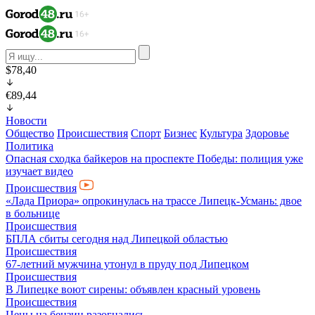
$78,40
€89,44
Новости
Общество
Происшествия
Спорт
Бизнес
Культура
Здоровье
Политика
Опасная сходка байкеров на проспекте Победы: полиция уже
изучает видео
Происшествия
«Лада Приора» опрокинулась на трассе Липецк-Усмань: двое
в больнице
Происшествия
БПЛА сбиты сегодня над Липецкой областью
Происшествия
67-летний мужчина утонул в пруду под Липецком
Происшествия
В Липецке воют сирены: объявлен красный уровень
Происшествия
Цены на бензин разогнались