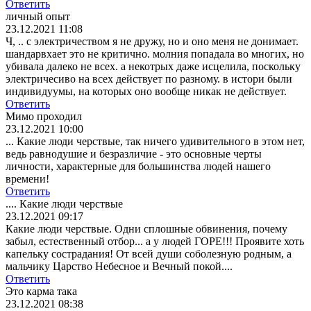
Ответить
личный опыт
23.12.2021 11:08
Ч, .. с электричеством я не дружу, но и оно меня не донимает.
шандарвхает это не критично. молния попадала во многих, но
убивала далеко не всех. а некотрых даже исцелила, поскольку
электричесиво на всех действует по разному. в истори были
индивидуумы, на которых оно вообще никак не действует.
Ответить
Мимо проходил
23.12.2021 10:00
... Какие люди черствые, так ничего удивительного в этом нет,
ведь равнодушие и безразличие - это основные черты
личности, характерные для большинства людей нашего
времени!
Ответить
.... Какие люди черствые
23.12.2021 09:17
Какие люди черствые. Одни сплошные обвинения, почему
забыл, естественный отбор... а у людей ГОРЕ!!! Проявите хоть
капельку сострадания! От всей души соболезную родным, а
мальчику Царство Небесное и Вечный покой....
Ответить
Это карма така
23.12.2021 08:38