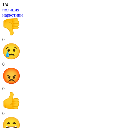
1/4
полиция
наркотики
0
0
0
0