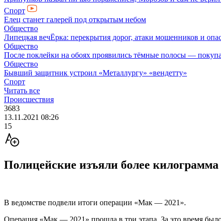
Спорт
Елец станет галерей под открытым небом
Общество
Липецкая вечЁрка: перекрытия дорог, атаки мошенников и оп
Общество
После поклейки на обоях проявились тёмные полосы — покупа
Общество
Бывший защитник устроил «Металлургу» «вендетту»
Спорт
Читать все
Происшествия
3683
13.11.2021 08:26
15
Полицейские изъяли более килограмма
В ведомстве подвели итоги операции «Мак — 2021».
Операция «Мак — 2021» прошла в три этапа. За это время было