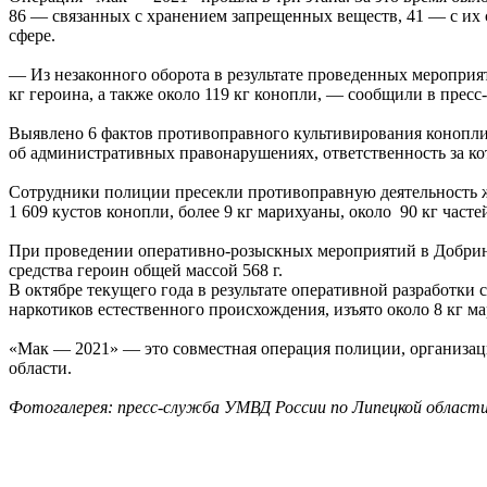
86 — связанных с хранением запрещенных веществ, 41 — с их
сфере.
— Из незаконного оборота в результате проведенных мероприят
кг героина, а также около 119 кг конопли, — сообщили в пре
Выявлено 6 фактов противоправного культивирования конопли,
об административных правонарушениях, ответственность за ко
Сотрудники полиции пресекли противоправную деятельность ж
1 609 кустов конопли, более 9 кг марихуаны, около 90 кг час
При проведении оперативно-розыскных мероприятий в Добринс
средства героин общей массой 568 г.
В октябре текущего года в результате оперативной разработки
наркотиков естественного происхождения, изъято около 8 кг м
«Мак — 2021» — это совместная операция полиции, организац
области.
Фотогалерея: пресс-служба УМВД России по Липецкой област