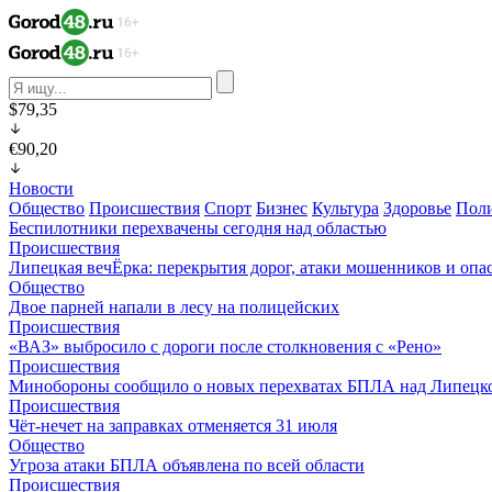
$79,35
€90,20
Новости
Общество
Происшествия
Спорт
Бизнес
Культура
Здоровье
Пол
Беспилотники перехвачены сегодня над областью
Происшествия
Липецкая вечЁрка: перекрытия дорог, атаки мошенников и оп
Общество
Двое парней напали в лесу на полицейских
Происшествия
«ВАЗ» выбросило с дороги после столкновения с «Рено»
Происшествия
Минобороны сообщило о новых перехватах БПЛА над Липецк
Происшествия
Чёт-нечет на заправках отменяется 31 июля
Общество
Угроза атаки БПЛА объявлена по всей области
Происшествия