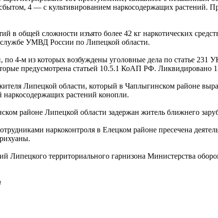
 сбытом, 4 — с культивированием наркосодержащих растений. 
ий в общей сложности изъято более 42 кг наркотических средств
сс-службе УМВД России по Липецкой области.
 по 4-м из которых возбуждены уголовные дела по статье 231 У
торые предусмотрена статьей 10.5.1 КоАП РФ. Ликвидировано 1
ителя Липецкой области, который в Чаплыгинском районе выра
тей наркосодержащих растений конопли.
ком районе Липецкой области задержан житель ближнего заруб
 сотрудниками наркоконтроля в Елецком районе пресечена деятел
арихуаны.
ий Липецкого территориального гарнизона Министерства оборон
и