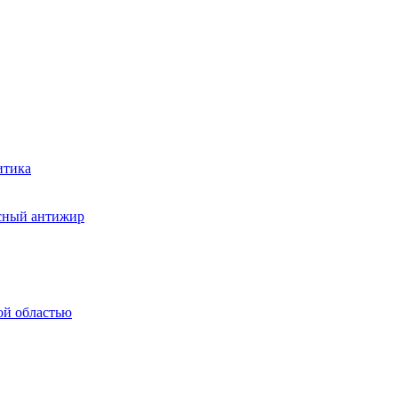
итика
асный антижир
ой областью