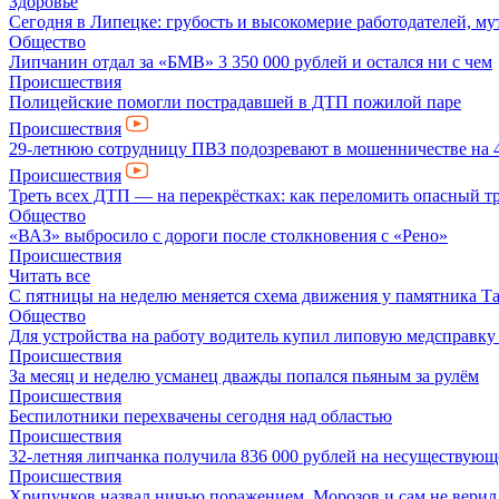
Здоровье
Сегодня в Липецке: грубость и высокомерие работодателей, му
Общество
Липчанин отдал за «БМВ» 3 350 000 рублей и остался ни с чем
Происшествия
Полицейские помогли пострадавшей в ДТП пожилой паре
Происшествия
29-летнюю сотрудницу ПВЗ подозревают в мошенничестве на 4
Происшествия
Треть всех ДТП — на перекрёстках: как переломить опасный т
Общество
«ВАЗ» выбросило с дороги после столкновения с «Рено»
Происшествия
Читать все
С пятницы на неделю меняется схема движения у памятника Т
Общество
Для устройства на работу водитель купил липовую медсправку
Происшествия
За месяц и неделю усманец дважды попался пьяным за рулём
Происшествия
Беспилотники перехвачены сегодня над областью
Происшествия
32-летняя липчанка получила 836 000 рублей на несуществующ
Происшествия
Хрипунков назвал ничью поражением, Морозов и сам не верил