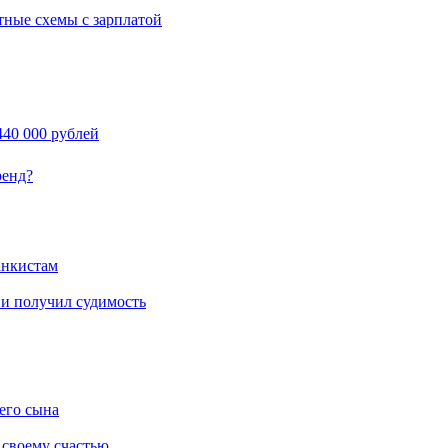
тные схемы с зарплатой
40 000 рублей
ренд?
анкистам
 и получил судимость
его сына
 своему счастью