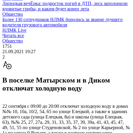
Липецкая вечЁрка: подросток погиб в ДТП, леса заполонили
ядовитые грибы, и каким будет конец лета
Общество
Более 130 сотрудников НЛМК боролись за звание лучшего
водителя грузового автомобиля
НЛМК Live
Читать все
Общество
1751
21.09.2021 19:27
2
В поселке Матырском и в Диком
отключат холодную воду
22 сентября с 09:00 до 20:00 отключат холодную воду в домах
№№ 10, 10а, 10/2, 54, 65 по улице Елецкой, а также в зданиях
детского сада (улица Елецкая, 8а) и школы (улица Елецкая,
63), №№ 25, 27, 27а, 29, 31, 33, 35, 37, 39, 39а, 41, 43, 45, 47,
49, 51, 55 по улице Студеновской, № 2 по улице Карьерной, №
1а по улице 9 Января, а также в частном секторе улиц