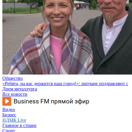
Общество
«Ребята, на вас держится наш город!»: липчане поздравляют с
Днем металлурга
Все новости
Видео
Бизнес
НЛМК Live
Главное в стране
Спорт