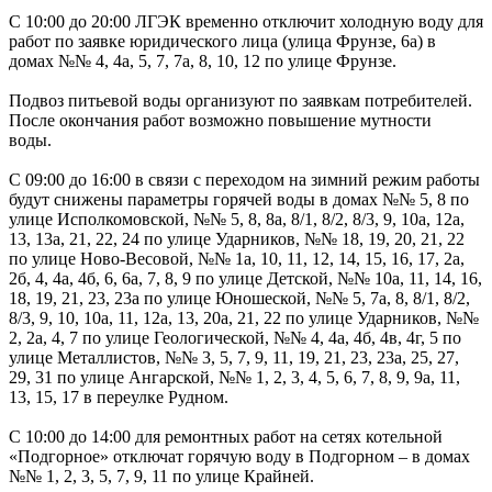
С 10:00 до 20:00 ЛГЭК временно отключит холодную воду для
работ по заявке юридического лица (улица Фрунзе, 6а) в
домах №№ 4, 4а, 5, 7, 7а, 8, 10, 12 по улице Фрунзе.
Подвоз питьевой воды организуют по заявкам потребителей.
После окончания работ возможно повышение мутности
воды.
С 09:00 до 16:00 в связи с переходом на зимний режим работы
будут снижены параметры горячей воды в домах №№ 5, 8 по
улице Исполкомовской, №№ 5, 8, 8а, 8/1, 8/2, 8/3, 9, 10а, 12а,
13, 13а, 21, 22, 24 по улице Ударников, №№ 18, 19, 20, 21, 22
по улице Ново-Весовой, №№ 1а, 10, 11, 12, 14, 15, 16, 17, 2а,
2б, 4, 4а, 4б, 6, 6а, 7, 8, 9 по улице Детской, №№ 10а, 11, 14, 16,
18, 19, 21, 23, 23а по улице Юношеской, №№ 5, 7а, 8, 8/1, 8/2,
8/3, 9, 10, 10а, 11, 12а, 13, 20а, 21, 22 по улице Ударников, №№
2, 2а, 4, 7 по улице Геологической, №№ 4, 4а, 4б, 4в, 4г, 5 по
улице Металлистов, №№ 3, 5, 7, 9, 11, 19, 21, 23, 23а, 25, 27,
29, 31 по улице Ангарской, №№ 1, 2, 3, 4, 5, 6, 7, 8, 9, 9а, 11,
13, 15, 17 в переулке Рудном.
С 10:00 до 14:00 для ремонтных работ на сетях котельной
«Подгорное» отключат горячую воду в Подгорном – в домах
№№ 1, 2, 3, 5, 7, 9, 11 по улице Крайней.