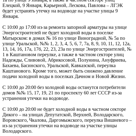
Елецкой, 9 Января, Карьерной, Лескова, Павлова – ЛГЭК
будет устранять утечку на водоводе на участке улицы 9
Января.
С 10:00 до 17:00 из-за ремонта запорной арматуры на улице
Энергостроителей не будет холодной воды в поселке
Матырском: в домах № 16 по улице Виноградной, № 5а по
улице Уральской, №№ 1, 2, 3, 4, 5, 6, 7, 7а, 8, 9, 10, 11, 12, 12а,
13, 14, 16, 17а, 17б, 22, 23, 23а по улице Энергостроителей, №
1 в Каштановом переулке, а также в частном секторе улиц
Надежды, Сливовой, Абрикосовой, Полунина, Ануфриева,
Бахаева, Басинского, Уральской, Кавказской, переулка
Каштанового. Кроме того, может быть снижено давление
подачи холодной воды в поселках Дачном и Новой Жизни.
С 10:00 до 20:00 без холодной воды останутся потребители
домов №№ 15, 17, 19, 21 по проспекту 60 лет СССР из-за
устранения утечки на водоводе.
С 10:00 до 20:00 не будет холодной воды в частном секторе
Дикого – на улицах Депутатской, Верхней, Володарского,
Воровского, Чкалова, Даргомыжского, переулка Вишневого –
из-за устранения утечки на водоводе на участке улицы
Володарского.