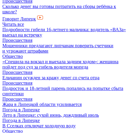
Происшествия
Сколько денег вы готовы потратить на сборы ребёнка к
школе?
Говорит Липецк
Читать все
Подробности гибели 16-летнего мальчика: водитель «ВАЗа»
выехал на встречку
Происшествия
Мошенники предлагают липчанам поверить счетчики
и угрожают штрафами
Общество
«Спешила на вокзал и выехала задним ходом»: женщина
пойдет под суд за гибель водителя мопеда
Происшествия
Ельчанин осужден за кражу денег со счета отца
Происшествия
Подросток и 18-летний парень попались на попытке сбыта
синтетики
Происшествия
Жара в Липецкой области усиливается
Погода в Липецке
Лето в Липецке: сухой июнь, дождливый июль
Погода в Липецке
В Сселках отключат холодную воду
Общество