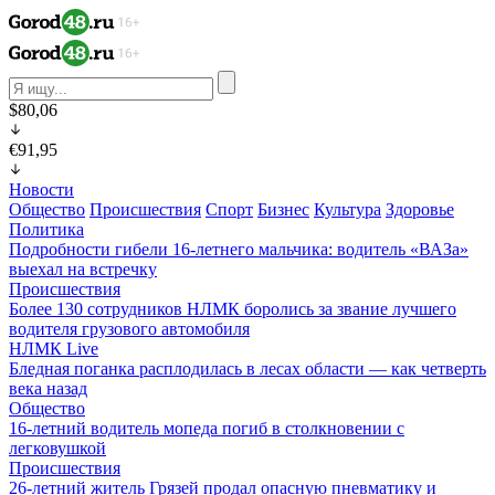
$80,06
€91,95
Новости
Общество
Происшествия
Спорт
Бизнес
Культура
Здоровье
Политика
Подробности гибели 16-летнего мальчика: водитель «ВАЗа»
выехал на встречку
Происшествия
Более 130 сотрудников НЛМК боролись за звание лучшего
водителя грузового автомобиля
НЛМК Live
Бледная поганка расплодилась в лесах области — как четверть
века назад
Общество
16-летний водитель мопеда погиб в столкновении с
легковушкой
Происшествия
26-летний житель Грязей продал опасную пневматику и