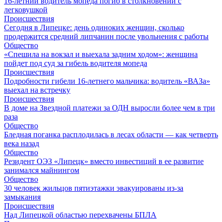
16-летний водитель мопеда погиб в столкновении с
легковушкой
Происшествия
Сегодня в Липецке: день одиноких женщин, сколько
продержится средний липчанин после увольнения с работы
Общество
«Спешила на вокзал и выехала задним ходом»: женщина
пойдет под суд за гибель водителя мопеда
Происшествия
Подробности гибели 16-летнего мальчика: водитель «ВАЗа»
выехал на встречку
Происшествия
В доме на Звездной платежи за ОДН выросли более чем в три
раза
Общество
Бледная поганка расплодилась в лесах области — как четверть
века назад
Общество
Резидент ОЭЗ «Липецк» вместо инвестиций в ее развитие
занимался майнингом
Общество
30 человек жильцов пятиэтажки эвакуированы из-за
замыкания
Происшествия
Над Липецкой областью перехвачены БПЛА