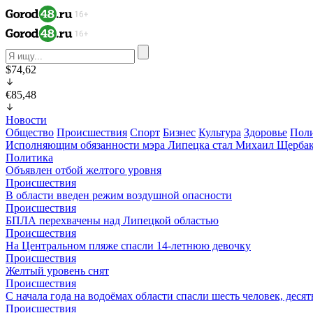
$74,62
€85,48
Новости
Общество
Происшествия
Спорт
Бизнес
Культура
Здоровье
Пол
Исполняющим обязанности мэра Липецка стал Михаил Щерба
Политика
Объявлен отбой желтого уровня
Происшествия
В области введен режим воздушной опасности
Происшествия
БПЛА перехвачены над Липецкой областью
Происшествия
На Центральном пляже спасли 14-летнюю девочку
Происшествия
Желтый уровень снят
Происшествия
С начала года на водоёмах области спасли шесть человек, деся
Происшествия