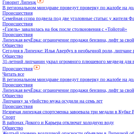
Говорит Липецк
В региональном минздраве проведут проверку по жалобе на д
Происшествия
Семейная ссора подвела под две уголовные статьи: у жителя
Происшествия
«Газель» завалилась на бок после столкновения с «Тойотой»
Происшествия
Липецкая вечЁрка: ограничение продажи бензина, лифт за св
Общество
Сегодня в Липецке: Илья Авербух в необычной роли, липчане 
Общество
31-летний липчанин украл огромного плюшевого медведя для
Происшествия
Читать все
В региональном минздраве проведут проверку по жалобе на д
Происшествия
Липецкая вечЁрка: ограничение продажи бензина, лифт за св
Общество
Липчанку за убийство мужа осудили на семь лет
Происшествия
Незрячая липецкая спортсменка завоевала три медали в Кубке 
Спорт
В районах Дикого и Карьера отключат холодную воду
Общество
Желтый уровень воздушной опасности объявлен в Липецкой о