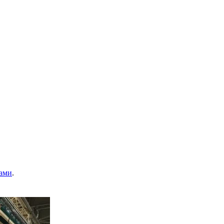
ами
.