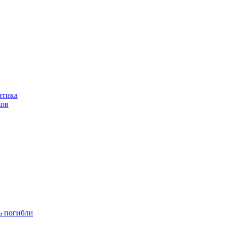
итика
ков
ть погибли