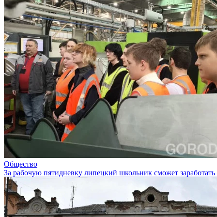
Общество
За рабочую пятидневку липецкий школьник сможет заработать 