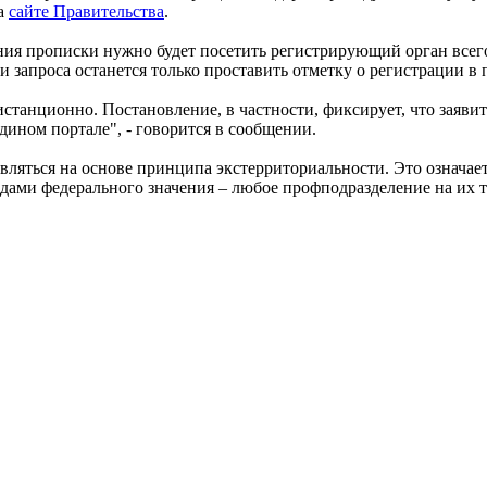
на
сайте Правительства
.
ния прописки нужно будет посетить регистрирующий орган всего 
и запроса останется только проставить отметку о регистрации в 
анционно. Постановление, в частности, фиксирует, что заявите
едином портале", - говорится в сообщении.
вляться на основе принципа экстерриториальности. Это означает
одами федерального значения – любое профподразделение на их 