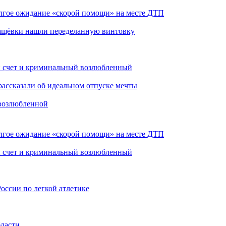
олгое ожидание «скорой помощи» на месте ДТП
 Фащёвки нашли переделанную винтовку
ой счет и криминальный возлюбленный
рассказали об идеальном отпуске мечты
 возлюбленной
олгое ожидание «скорой помощи» на месте ДТП
ой счет и криминальный возлюбленный
России по легкой атлетике
бласти