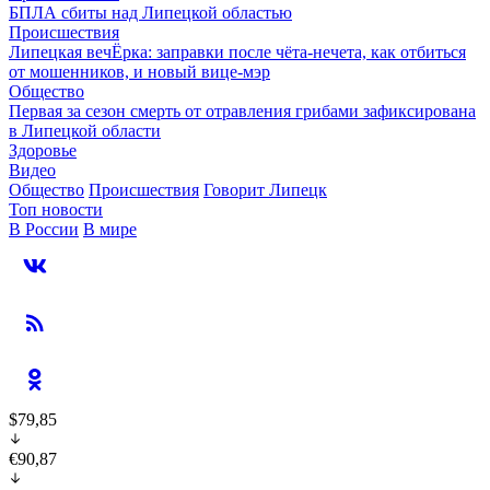
БПЛА сбиты над Липецкой областью
Происшествия
Липецкая вечЁрка: заправки после чёта-нечета, как отбиться
от мошенников, и новый вице-мэр
Общество
Первая за сезон смерть от отравления грибами зафиксирована
в Липецкой области
Здоровье
Видео
Общество
Происшествия
Говорит Липецк
Топ новости
В России
В мире
$79,85
€90,87