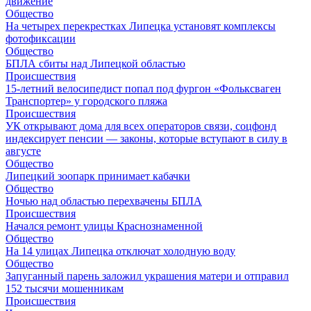
движение
Общество
На четырех перекрестках Липецка установят комплексы
фотофиксации
Общество
БПЛА сбиты над Липецкой областью
Происшествия
15-летний велосипедист попал под фургон «Фольксваген
Транспортер» у городского пляжа
Происшествия
УК открывают дома для всех операторов связи, соцфонд
индексирует пенсии — законы, которые вступают в силу в
августе
Общество
Липецкий зоопарк принимает кабачки
Общество
Ночью над областью перехвачены БПЛА
Происшествия
Начался ремонт улицы Краснознаменной
Общество
На 14 улицах Липецка отключат холодную воду
Общество
Запуганный парень заложил украшения матери и отправил
152 тысячи мошенникам
Происшествия