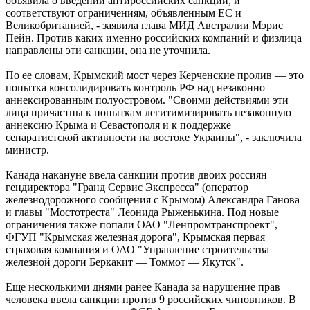
объявила о введении антироссийских санкций, и
соответствуют ограничениям, объявленным ЕС и
Великобританией, - заявила глава МИД Австралии Мэрис
Пейн. Против каких именно российских компаний и физлица
направлены эти санкции, она не уточнила.
По ее словам, Крымский мост через Керченские пролив — это
попытка консолидировать контроль РФ над незаконно
аннексированным полуостровом. "Своими действиями эти
лица причастны к попыткам легитимизировать незаконную
аннексию Крыма и Севастополя и к поддержке
сепаратистской активности на востоке Украины", - заключила
министр.
Канада накануне ввела санкции против двоих россиян —
гендиректора "Гранд Сервис Экспресса" (оператор
железнодорожного сообщения с Крымом) Александра Ганова
и главы "Мостотреста" Леонида Рыженькина. Под новые
ограничения также попали ОАО "Ленпромтранспроект",
ФГУП "Крымская железная дорога", Крымская первая
страховая компания и ОАО "Управление строительства
железной дороги Беркакит — Томмот — Якутск".
Еще несколькими днями ранее Канада за нарушение прав
человека ввела санкции против 9 российских чиновников. В