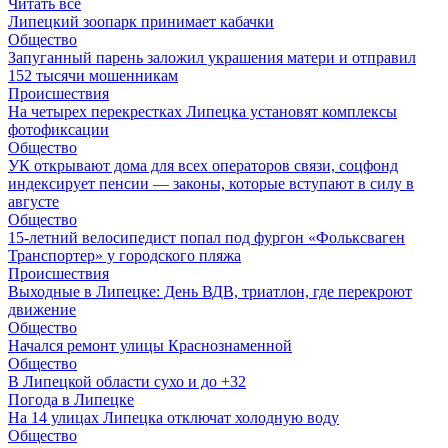
Читать все
Липецкий зоопарк принимает кабачки
Общество
Запуганный парень заложил украшения матери и отправил
152 тысячи мошенникам
Происшествия
На четырех перекрестках Липецка установят комплексы
фотофиксации
Общество
УК открывают дома для всех операторов связи, соцфонд
индексирует пенсии — законы, которые вступают в силу в
августе
Общество
15-летний велосипедист попал под фургон «Фольксваген
Транспортер» у городского пляжа
Происшествия
Выходные в Липецке: День ВДВ, триатлон, где перекроют
движение
Общество
Начался ремонт улицы Краснознаменной
Общество
В Липецкой области сухо и до +32
Погода в Липецке
На 14 улицах Липецка отключат холодную воду
Общество