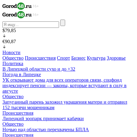
$79,85
€90,87
Новости
Общество
Происшествия
Спорт
Бизнес
Культура
Здоровье
Политика
В Липецкой области сухо и до +32
Погода в Липецке
УК открывают дома для всех операторов связи, соцфонд
индексирует пенсии — законы, которые вступают в силу в
августе
Общество
Запуганный парень заложил украшения матери и отправил
152 тысячи мошенникам
Происшествия
Липецкий зоопарк принимает кабачки
Общество
Ночью над областью перехвачены БПЛА
Происшествия