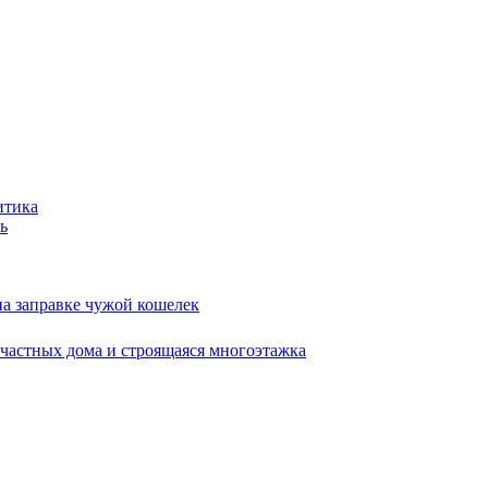
итика
ь
на заправке чужой кошелек
 частных дома и строящаяся многоэтажка