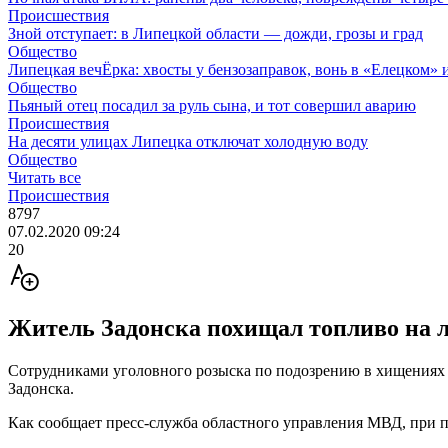
Происшествия
Зной отступает: в Липецкой области — дожди, грозы и град
Общество
Липецкая вечЁрка: хвосты у бензозаправок, вонь в «Елецком» и
Общество
Пьяный отец посадил за руль сына, и тот совершил аварию
Происшествия
На десяти улицах Липецка отключат холодную воду
Общество
Читать все
Происшествия
8797
07.02.2020 09:24
20
Житель Задонска похищал топливо на 
Сотрудниками уголовного розыска по подозрению в хищениях 
Задонска.
Как сообщает пресс-служба областного управления МВД, при 