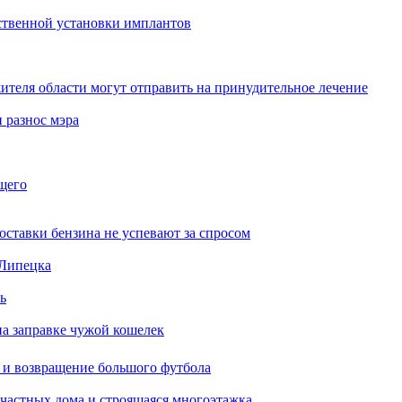
ественной установки имплантов
жителя области могут отправить на принудительное лечение
 разнос мэра
щего
ставки бензина не успевают за спросом
 Липецка
ь
на заправке чужой кошелек
 и возвращение большого футбола
 частных дома и строящаяся многоэтажка