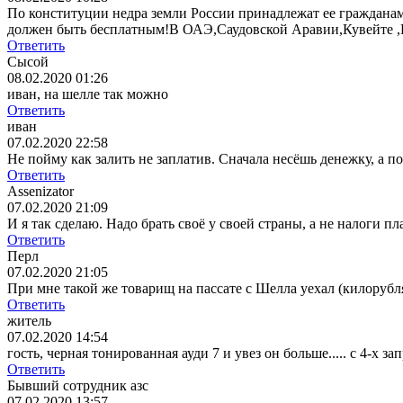
По конституции недра земли России принадлежат ее гражданам
должен быть бесплатным!В ОАЭ,Саудовской Аравии,Кувейте ,Ка
Ответить
Сысой
08.02.2020 01:26
иван, на шелле так можно
Ответить
иван
07.02.2020 22:58
Не пойму как залить не заплатив. Сначала несёшь денежку, а п
Ответить
Assenizator
07.02.2020 21:09
И я так сделаю. Надо брать своё у своей страны, а не налоги пл
Ответить
Перл
07.02.2020 21:05
При мне такой же товарищ на пассате с Шелла уехал (килорубля
Ответить
житель
07.02.2020 14:54
гость, черная тонированная ауди 7 и увез он больше..... с 4-х за
Ответить
Бывший сотрудник азс
07.02.2020 13:57