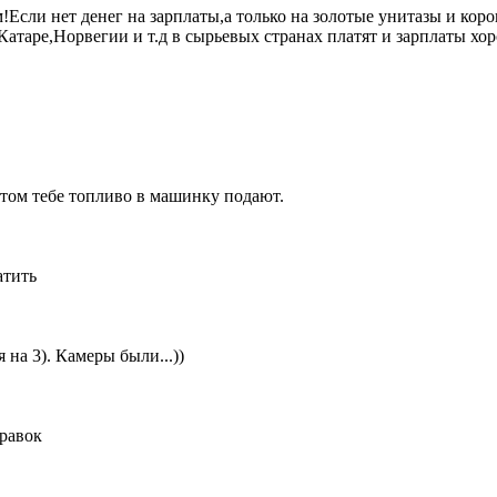
!Если нет денег на зарплаты,а только на золотые унитазы и к
таре,Норвегии и т.д в сырьевых странах платят и зарплаты хо
отом тебе топливо в машинку подают.
атить
 на 3). Камеры были...))
правок