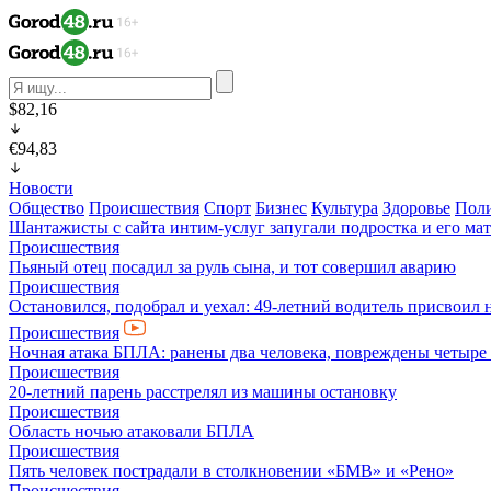
$82,16
€94,83
Новости
Общество
Происшествия
Спорт
Бизнес
Культура
Здоровье
Пол
Шантажисты с сайта интим-услуг запугали подростка и его мат
Происшествия
Пьяный отец посадил за руль сына, и тот совершил аварию
Происшествия
Остановился, подобрал и уехал: 49-летний водитель присвоил 
Происшествия
Ночная атака БПЛА: ранены два человека, повреждены четыре
Происшествия
20-летний парень расстрелял из машины остановку
Происшествия
Область ночью атаковали БПЛА
Происшествия
Пять человек пострадали в столкновении «БМВ» и «Рено»
Происшествия