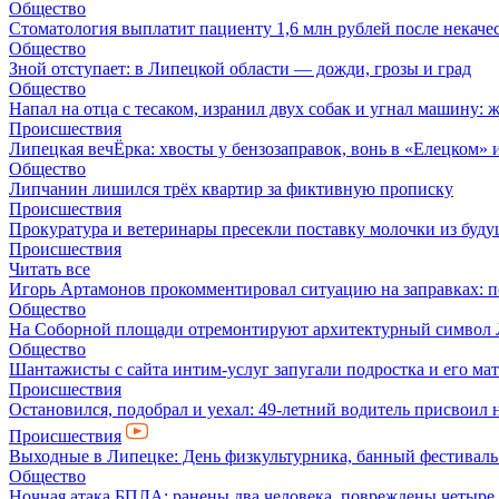
Общество
Стоматология выплатит пациенту 1,6 млн рублей после некач
Общество
Зной отступает: в Липецкой области — дожди, грозы и град
Общество
Напал на отца с тесаком, изранил двух собак и угнал машину: 
Происшествия
Липецкая вечЁрка: хвосты у бензозаправок, вонь в «Елецком» и
Общество
Липчанин лишился трёх квартир за фиктивную прописку
Происшествия
Прокуратура и ветеринары пресекли поставку молочки из буду
Происшествия
Читать все
Игорь Артамонов прокомментировал ситуацию на заправках: по
Общество
На Соборной площади отремонтируют архитектурный символ
Общество
Шантажисты с сайта интим-услуг запугали подростка и его мат
Происшествия
Остановился, подобрал и уехал: 49-летний водитель присвоил 
Происшествия
Выходные в Липецке: День физкультурника, банный фестиваль
Общество
Ночная атака БПЛА: ранены два человека, повреждены четыре